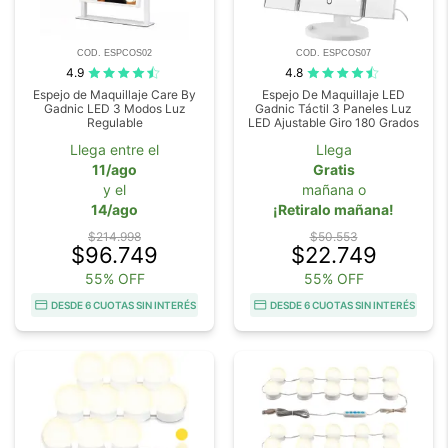
COD. ESPCOS02
COD. ESPCOS07
4.9
4.8
Espejo de Maquillaje Care By
Espejo De Maquillaje LED
Gadnic LED 3 Modos Luz
Gadnic Táctil 3 Paneles Luz
Regulable
LED Ajustable Giro 180 Grados
Llega entre el
Llega
11/ago
Gratis
y el
mañana o
14/ago
¡Retiralo mañana!
$214.998
$50.553
$96.749
$22.749
55% OFF
55% OFF
DESDE 6 CUOTAS SIN INTERÉS
DESDE 6 CUOTAS SIN INTERÉS