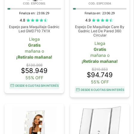
COD. ESPCOS01
COD. ESPCOS04
Finaliza en:
23:06:28
Finaliza en:
23:06:28
4.8
4.9
Espejo para Maquillaje Gadnic
Espejo De Maquillaje Care By
Led GMD710 7X1X
Gadnic Led De Pared 360
Circular
Llega
Llega
Gratis
Gratis
mañana o
mañana o
¡Retiralo mañana!
¡Retiralo mañana!
$130.998
$58.949
$210.553
$94.749
55% OFF
55% OFF
DESDE 6 CUOTAS SIN INTERÉS
DESDE 6 CUOTAS SIN INTERÉS