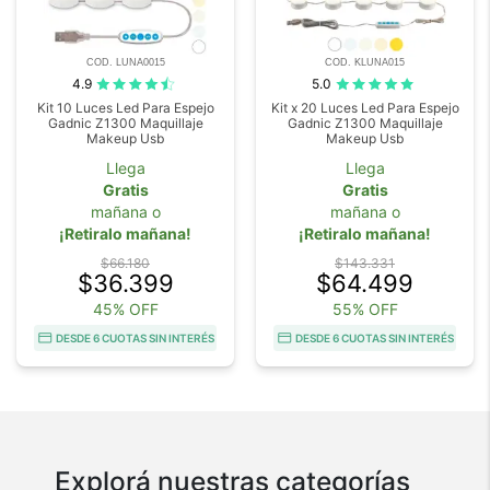
COD. LUNA0015
COD. KLUNA015
4.9
5.0
Kit 10 Luces Led Para Espejo
Kit x 20 Luces Led Para Espejo
Gadnic Z1300 Maquillaje
Gadnic Z1300 Maquillaje
Makeup Usb
Makeup Usb
Llega
Llega
Gratis
Gratis
mañana o
mañana o
¡Retiralo mañana!
¡Retiralo mañana!
$66.180
$143.331
$36.399
$64.499
45% OFF
55% OFF
DESDE 6 CUOTAS SIN INTERÉS
DESDE 6 CUOTAS SIN INTERÉS
Explorá nuestras categorías