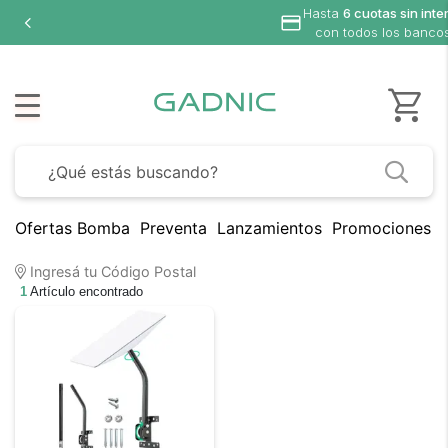
Hasta
6 cuotas sin inte
con todos los banco
Ofertas Bomba
Preventa
Lanzamientos
Promociones B
Ingresá tu Código Postal
1
Artículo encontrado