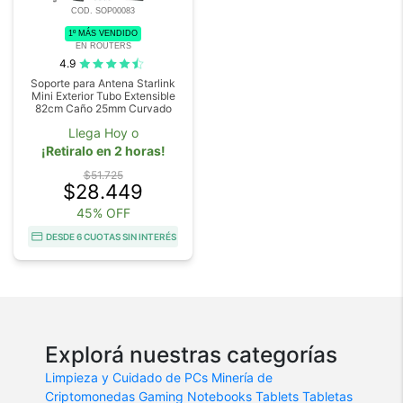
COD. SOP00083
1º MÁS VENDIDO
EN ROUTERS
4.9
Soporte para Antena Starlink
Mini Exterior Tubo Extensible
82cm Caño 25mm Curvado
Llega Hoy o
¡Retiralo en 2 horas!
$51.725
$28.449
45% OFF
DESDE 6 CUOTAS SIN INTERÉS
Explorá nuestras categorías
Limpieza y Cuidado de PCs
Minería de
Criptomonedas
Gaming
Notebooks
Tablets
Tabletas