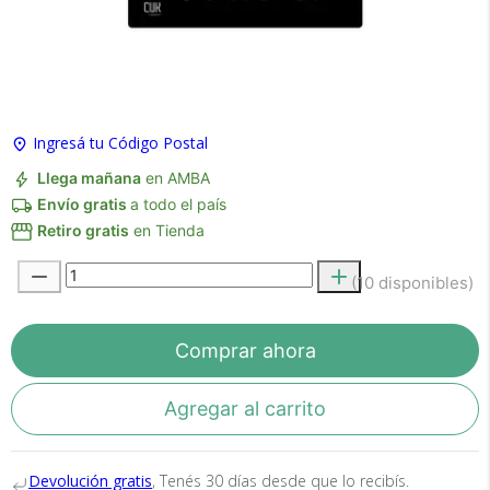
×
Medios de Pago
Ingresá tu Código Postal
Llega mañana
en AMBA
Envío gratis
a todo el país
Retiro gratis
en Tienda
(10 disponibles)
Recibí el producto que esperabas o
te devolvemos tu dinero.
Comprar ahora
Agregar al carrito
En Bidcom te aseguramos recibir el producto
que esperabas o te devolvemos el 100% de tu
dinero!
Devolución gratis
, Tenés 30 días desde que lo recibís.