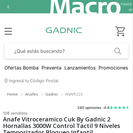
Hasta
en
Ofertas Bomba
Preventa
Lanzamientos
Promociones B
Ingresá tu Código Postal
Home
Anafes
Gadnic
ANAFE223
340 opiniones -
4.9
108 vendidos
Anafe Vitroceramico Cuk By Gadnic 2
Hornallas 3000W Control Tactil 9 Niveles
Temporizador Bloqueo Infantil