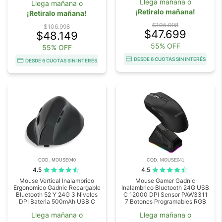
Llega mañana o
Llega mañana o
¡Retiralo mañana!
¡Retiralo mañana!
$105.998
$106.998
$47.699
$48.149
55% OFF
55% OFF
DESDE 6 CUOTAS SIN INTERÉS
DESDE 6 CUOTAS SIN INTERÉS
COD. MOUSE040
COD. MOUSE041
4.5
4.5
Mouse Vertical Inalambrico
Mouse Gamer Gadnic
Ergonomico Gadnic Recargable
Inalambrico Bluetooth 24G USB
Bluetooth 52 Y 24G 3 Niveles
C 12000 DPI Sensor PAW3311
DPI Bateria 500mAh USB C
7 Botones Programables RGB
Llega mañana o
Llega mañana o