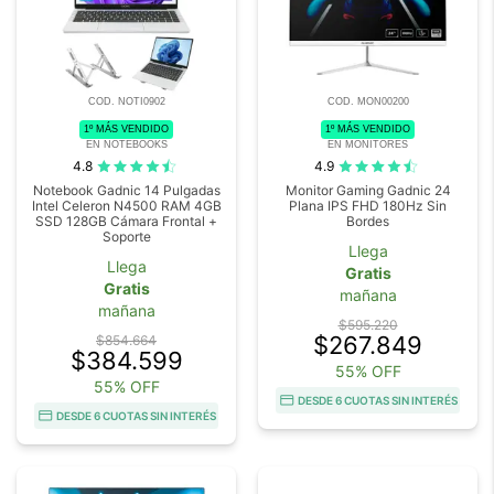
COD. NOTI0902
COD. MON00200
1º MÁS VENDIDO
1º MÁS VENDIDO
EN NOTEBOOKS
EN MONITORES
4.8
4.9
Notebook Gadnic 14 Pulgadas
Monitor Gaming Gadnic 24
Intel Celeron N4500 RAM 4GB
Plana IPS FHD 180Hz Sin
SSD 128GB Cámara Frontal +
Bordes
Soporte
Llega
Llega
Gratis
Gratis
mañana
mañana
$595.220
$267.849
$854.664
$384.599
55% OFF
55% OFF
DESDE 6 CUOTAS SIN INTERÉS
DESDE 6 CUOTAS SIN INTERÉS