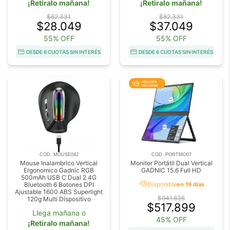
¡Retiralo mañana!
¡Retiralo mañana!
$62.331
$82.331
$28.049
$37.049
55% OFF
55% OFF
DESDE 6 CUOTAS SIN INTERÉS
DESDE 6 CUOTAS SIN INTERÉS
COD. MOUSE042
COD. PORTMO07
Mouse Inalambrico Vertical
Monitor Portátil Dual Vertical
Ergonomico Gadnic RGB
GADNIC 15.6 Full HD
500mAh USB C Dual 2 4G
acute
Bluetooth 6 Botones DPI
Disponible
en 19 días
Ajustable 1600 ABS Superlight
$941.635
120g Multi Dispositivo
$517.899
Llega mañana o
45% OFF
¡Retiralo mañana!