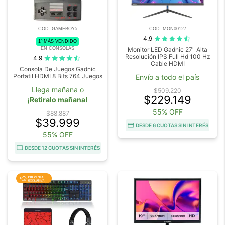
COD. GAMEBOY5
COD. MON00127
4.9
1º MÁS VENDIDO
EN CONSOLAS
Monitor LED Gadnic 27" Alta
Resolución IPS Full Hd 100 Hz
4.9
Cable HDMI
Consola De Juegos Gadnic
Portatil HDMI 8 Bits 764 Juegos
Envío a todo el país
Llega mañana o
$509.220
$229.149
¡Retiralo mañana!
55% OFF
$88.887
$39.999
DESDE 6 CUOTAS SIN INTERÉS
55% OFF
DESDE 12 CUOTAS SIN INTERÉS