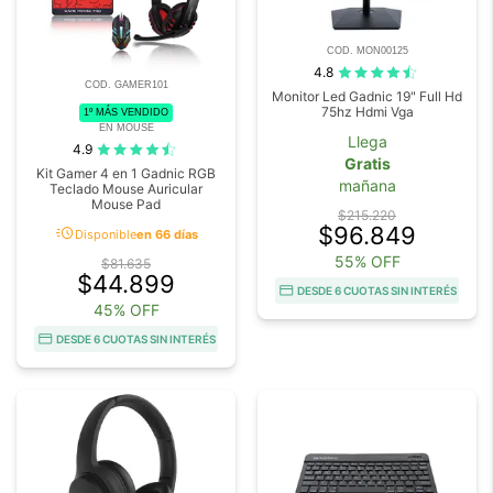
COD. MON00125
4.8
COD. GAMER101
Monitor Led Gadnic 19" Full Hd
75hz Hdmi Vga
1º MÁS VENDIDO
EN MOUSE
Llega
4.9
Gratis
Kit Gamer 4 en 1 Gadnic RGB
mañana
Teclado Mouse Auricular
Mouse Pad
$215.220
acute
$96.849
Disponible
en 66 días
55% OFF
$81.635
$44.899
DESDE 6 CUOTAS SIN INTERÉS
45% OFF
DESDE 6 CUOTAS SIN INTERÉS