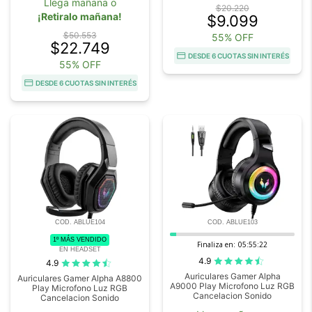
Llega mañana o
$20.220
¡Retiralo mañana!
$9.099
$50.553
55% OFF
$22.749
DESDE 6 CUOTAS SIN INTERÉS
55% OFF
DESDE 6 CUOTAS SIN INTERÉS
COD. ABLUE104
COD. ABLUE103
1º MÁS VENDIDO
Finaliza en:
05:55:21
EN HEADSET
4.9
4.9
Auriculares Gamer Alpha
Auriculares Gamer Alpha A8800
A9000 Play Microfono Luz RGB
Play Microfono Luz RGB
Cancelacion Sonido
Cancelacion Sonido