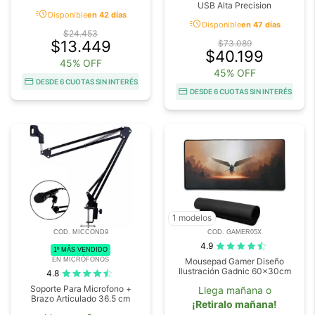
USB Alta Precision
acute
Disponible
en 42 días
acute
Disponible
en 47 días
$24.453
$13.449
$73.089
$40.199
45% OFF
45% OFF
DESDE 6 CUOTAS SIN INTERÉS
DESDE 6 CUOTAS SIN INTERÉS
1 modelos
COD. MICCOND9
COD. GAMER05X
4.9
1º MÁS VENDIDO
EN MICRÓFONOS
Mousepad Gamer Diseño
Ilustración Gadnic 60x30cm
4.8
Soporte Para Microfono +
Llega mañana o
Brazo Articulado 36.5 cm
¡Retiralo mañana!