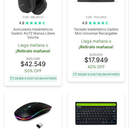
COD. ABLUE172
COD. TECLA012
4.8
4.9
Auriculares Inalámbricos
Teclado Inalámbrico Gadnic
Gadnic AU72 Manos Libres
Mini Universal Recargable
Vincha
Llega mañana o
Llega mañana o
¡Retiralo mañana!
¡Retiralo mañana!
$29.915
$17.949
$85.098
$42.549
40% OFF
50% OFF
DESDE 6 CUOTAS SIN INTERÉS
DESDE 6 CUOTAS SIN INTERÉS