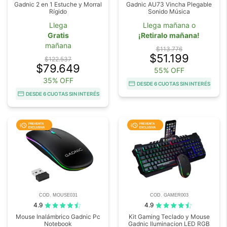
Gadnic 2 en 1 Estuche y Morral
Gadnic AU73 Vincha Plegable
Rígido
Sonido Música
Llega
Llega mañana o
Gratis
¡Retiralo mañana!
mañana
$113.776
$51.199
$122.537
$79.649
55% OFF
35% OFF
DESDE 6 CUOTAS SIN INTERÉS
DESDE 6 CUOTAS SIN INTERÉS
COD. MOUSE031
COD. GAMER003
4.9
4.9
Mouse Inalámbrico Gadnic Pc
Kit Gaming Teclado y Mouse
Notebook
Gadnic Iluminacion LED RGB