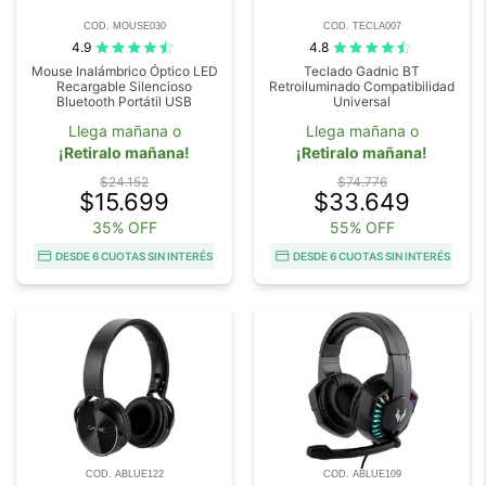
COD. MOUSE030
COD. TECLA007
4.9
4.8
Mouse Inalámbrico Óptico LED
Teclado Gadnic BT
Recargable Silencioso
Retroiluminado Compatibilidad
Bluetooth Portátil USB
Universal
Llega mañana o
Llega mañana o
¡Retiralo mañana!
¡Retiralo mañana!
$24.152
$74.776
$15.699
$33.649
35% OFF
55% OFF
DESDE 6 CUOTAS SIN INTERÉS
DESDE 6 CUOTAS SIN INTERÉS
COD. ABLUE122
COD. ABLUE109