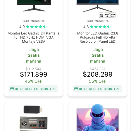
COD. MON00136
COD. MON00126
4.9
4.8
Monitor Led Gadnic 24 Pantalla
Monitor LED Gadnic 23.8
Full HD 75Hz HDMI VGA
Pulgadas Full HD Alta
Montaje VESA
Resolucion Panel LED
Llega
Llega
Gratis
Gratis
mañana
mañana
$312.544
$462.887
$171.899
$208.299
45% OFF
55% OFF
DESDE 6 CUOTAS SIN INTERÉS
DESDE 6 CUOTAS SIN INTERÉS