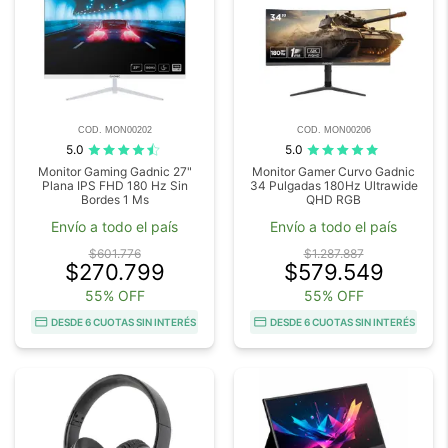
COD. MON00202
COD. MON00206
5.0
5.0
Monitor Gaming Gadnic 27"
Monitor Gamer Curvo Gadnic
Plana IPS FHD 180 Hz Sin
34 Pulgadas 180Hz Ultrawide
Bordes 1 Ms
QHD RGB
Envío a todo el país
Envío a todo el país
$601.776
$1.287.887
$270.799
$579.549
55% OFF
55% OFF
DESDE 6 CUOTAS SIN INTERÉS
DESDE 6 CUOTAS SIN INTERÉS