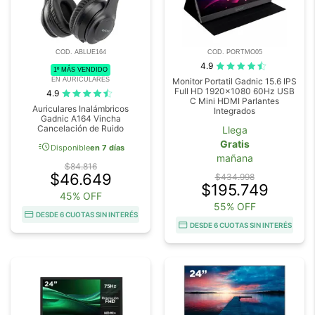
COD. ABLUE164
COD. PORTMO05
4.9
1º MÁS VENDIDO
EN AURICULARES
Monitor Portatil Gadnic 15.6 IPS
Full HD 1920x1080 60Hz USB
4.9
C Mini HDMI Parlantes
Auriculares Inalámbricos
Integrados
Gadnic A164 Vincha
Cancelación de Ruido
Llega
Gratis
acute
Disponible
en 7 días
mañana
$84.816
$46.649
$434.998
$195.749
45% OFF
55% OFF
DESDE 6 CUOTAS SIN INTERÉS
DESDE 6 CUOTAS SIN INTERÉS