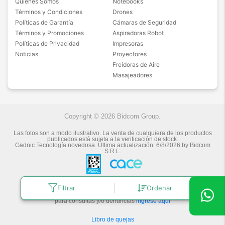
Quiénes Somos
Notebooks
Términos y Condiciones
Drones
Políticas de Garantía
Cámaras de Seguridad
Términos y Promociones
Aspiradoras Robot
Políticas de Privacidad
Impresoras
Noticias
Proyectores
Freidoras de Aire
Masajeadores
Copyright © 2026 Bidcom Group.
Las fotos son a modo ilustrativo. La venta de cualquiera de los productos
publicados está sujeta a la verificación de stock.
Gadnic Tecnología novedosa.
Última actualización:
6/8/2026
by
Bidcom
S.R.L.
Botón de arrepentimiento
Filtrar
Ordenar
Defensa de las y los Consumidores
para consultas y/o denuncias
ingrese aquí
Libro de quejas