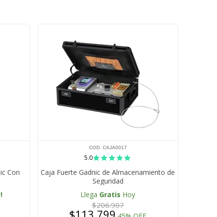
COD. CAJA0017
5.0
ic Con
Caja Fuerte Gadnic de Almacenamiento de
Seguridad
!
Llega
Gratis
Hoy
$206.907
$113.799
45% OFF