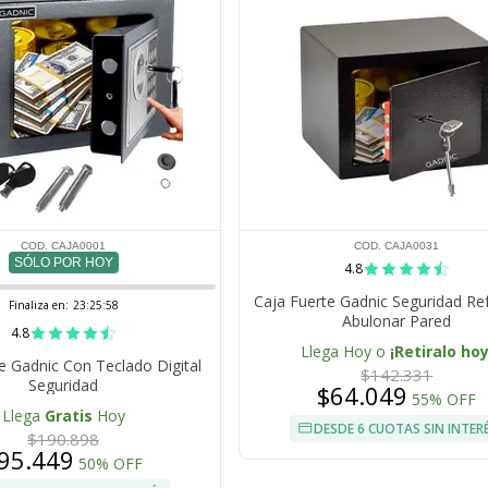
COD. CAJA0001
COD. CAJA0031
SÓLO POR HOY
4.8
Caja Fuerte Gadnic Seguridad Re
Finaliza en:
23:25:57
Abulonar Pared
4.8
Llega Hoy o
¡Retiralo hoy
e Gadnic Con Teclado Digital
$142.331
Seguridad
$64.049
55% OFF
Llega
Gratis
Hoy
DESDE 6 CUOTAS SIN INTER
$190.898
95.449
50% OFF