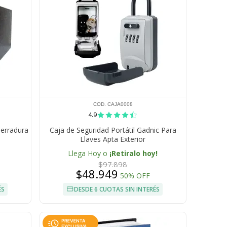
COD. CAJA0008
4.9
Cerradura
Caja de Seguridad Portátil Gadnic Para
Llaves Apta Exterior
Llega Hoy o
¡Retiralo hoy!
$97.898
$48.949
50% OFF
ÉS
DESDE 6 CUOTAS SIN INTERÉS