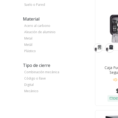
Suelo o Pared
Material
Acero al carbono
Aleación de aluminio
Metal
Metál
Plástico
Tipo de cierre
Caja Fu
Segu
Combinación mecánica
Código o llave
acute
Digital
Mecánico
DE