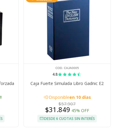
COD. CAJA0005
4.8
forzada
Caja Fuerte Simulada Libro Gadnic E2
acute
!
Disponible
en 10 días
$57.907
$31.849
45% OFF
ÉS
DESDE 6 CUOTAS SIN INTERÉS