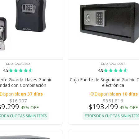
COD. CAJA029X
COD. CAJA0007
4.9
4.8
erte Guarda Llaves Gadnic
Caja Fuerte de Seguridad Gadnic 
ridad con Combinación
electrónica
acute
Disponible
en 37 días
Disponible
en 10 días
$16.907
$351.816
$9.299
$193.499
45% OFF
45% OFF
SDE 6 CUOTAS SIN INTERÉS
DESDE 6 CUOTAS SIN INTER