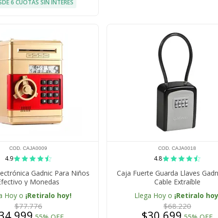
SDE 6 CUOTAS SIN INTERÉS
COD. CAJA0009
COD. CAJA0018
4.9
4.8
lectrónica Gadnic Para Niños
Caja Fuerte Guarda Llaves Gadn
Efectivo y Monedas
Cable Extraíble
a Hoy o
¡Retiralo hoy!
Llega Hoy o
¡Retiralo hoy
$77.776
$68.220
34.999
$30.699
55% OFF
55% OFF