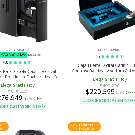
COD. CAJA0021
COD. CAJA0019
º MÁS VENDIDO
En Cajas
4.9
4.8
Caja Fuerte Digital Gadnic Hu
Contraseña Llave Apertura Aut
e Para Pistola Gadnic Vertical
Iluminacion LED Alarma
d Por Huella Dactilar Llave De
Llega
Gratis
Hoy
cceso Y Código PIN
Llega
Gratis
Hoy
$490.220
$220.599
$615.442
55% OFF
276.949
55% OFF
DESDE 6 CUOTAS SIN INTER
SDE 6 CUOTAS SIN INTERÉS