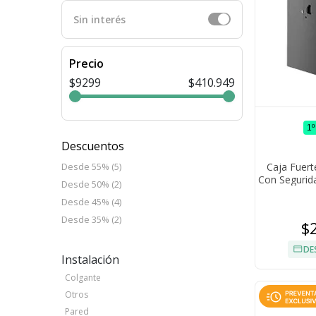
Sin interés
Precio
$9299
$410.949
1
Descuentos
Caja Fuert
Desde 55% (5)
Con Segurida
Desde 50% (2)
A
Desde 45% (4)
Desde 35% (2)
$
DE
Instalación
Colgante
Otros
Pared