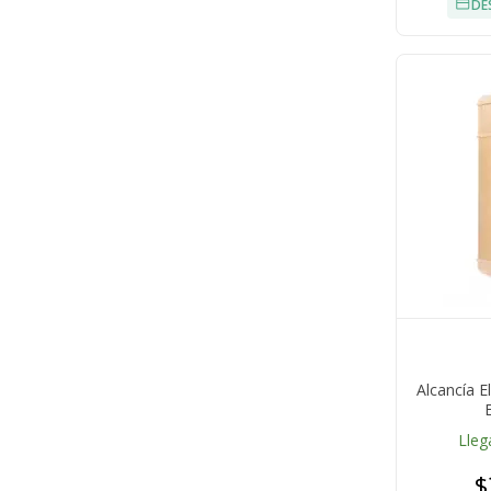
DE
Alcancía E
Lleg
$