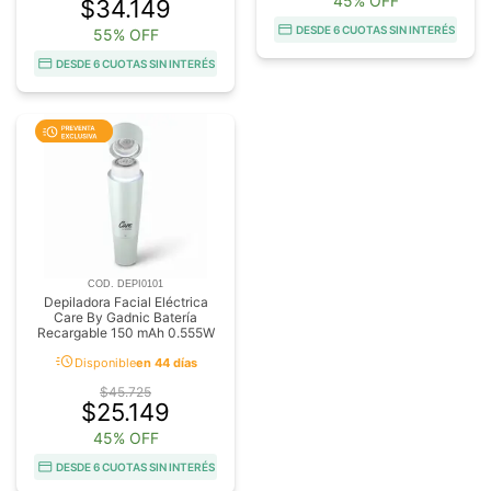
45% OFF
$34.149
DESDE 6 CUOTAS SIN INTERÉS
55% OFF
DESDE 6 CUOTAS SIN INTERÉS
COD. DEPI0101
Depiladora Facial Eléctrica
Care By Gadnic Batería
Recargable 150 mAh 0.555W
acute
Disponible
en 44 días
$45.725
$25.149
45% OFF
DESDE 6 CUOTAS SIN INTERÉS