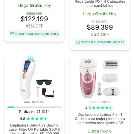
Recargable IPX4 4 Cabezales
Llega
Gratis
Hoy
Intercambiables
$222.180
Llega
Gratis
Hoy
$122.199
$198.664
45% OFF
$89.399
55% OFF
DESDE 6 CUOTAS SIN INTERÉS
DESDE 6 CUOTAS SIN INTERÉS
COD. DEPI0017
COD. DEPI0019
4.8
Finaliza en:
05:13:53
Depiladora eléctrica 4 en 1
4.8
Gadnic para mujer pierna cara
inalámbrica recargable USB
Depiladora Definitiva Gadnic
Láser Filtro UV Portable 36W 5
Llega Hoy o
Niveles Pantalla LED 999.999