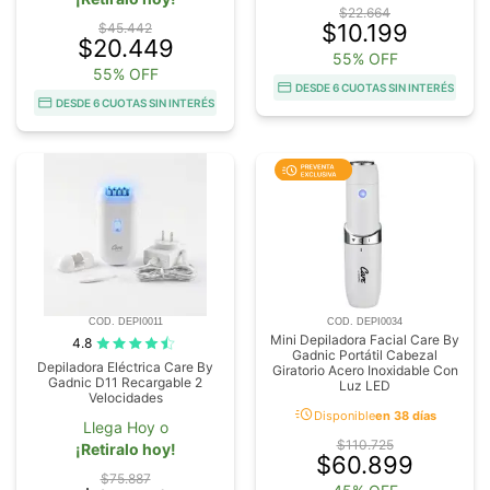
$22.664
$10.199
$45.442
$20.449
55% OFF
55% OFF
DESDE 6 CUOTAS SIN INTERÉS
DESDE 6 CUOTAS SIN INTERÉS
COD. DEPI0011
COD. DEPI0034
Mini Depiladora Facial Care By
4.8
Gadnic Portátil Cabezal
Depiladora Eléctrica Care By
Giratorio Acero Inoxidable Con
Gadnic D11 Recargable 2
Luz LED
Velocidades
acute
Disponible
en 38 días
Llega Hoy o
$110.725
¡Retiralo hoy!
$60.899
$75.887