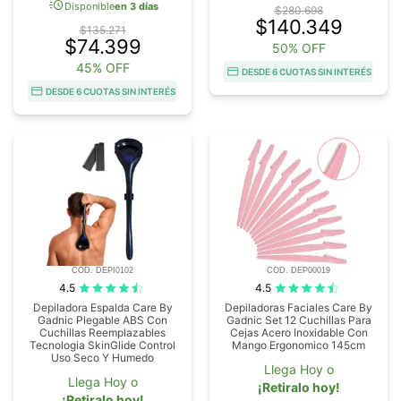
acute
Disponible
en 3 días
$280.698
$140.349
$135.271
$74.399
50% OFF
45% OFF
DESDE 6 CUOTAS SIN INTERÉS
DESDE 6 CUOTAS SIN INTERÉS
COD. DEPI0102
COD. DEP00019
4.5
4.5
Depiladora Espalda Care By
Depiladoras Faciales Care By
Gadnic Plegable ABS Con
Gadnic Set 12 Cuchillas Para
Cuchillas Reemplazables
Cejas Acero Inoxidable Con
Tecnologia SkinGlide Control
Mango Ergonomico 145cm
Uso Seco Y Humedo
Llega Hoy o
Llega Hoy o
¡Retiralo hoy!
¡Retiralo hoy!