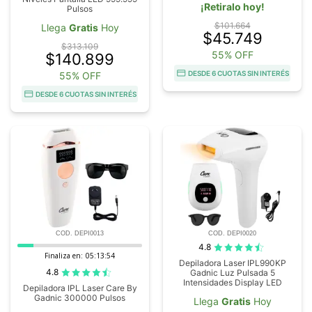
¡Retiralo hoy!
Pulsos
$101.664
Llega
Gratis
Hoy
$45.749
$313.109
55% OFF
$140.899
DESDE 6 CUOTAS SIN INTERÉS
55% OFF
DESDE 6 CUOTAS SIN INTERÉS
COD. DEPI0013
COD. DEPI0020
4.8
Finaliza en:
05:13:53
Depiladora Laser IPL990KP
4.8
Gadnic Luz Pulsada 5
Intensidades Display LED
Depiladora IPL Laser Care By
Gadnic 300000 Pulsos
Llega
Gratis
Hoy