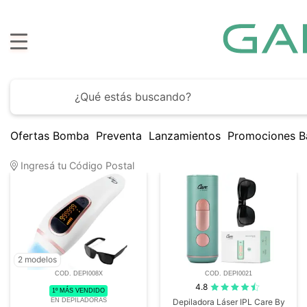
Ofertas Bomba
Preventa
Lanzamientos
Promociones B
13
Artículos encontrados
Ingresá tu Código Postal
2 modelos
COD. DEPI008X
COD. DEPI0021
4.8
1º MÁS VENDIDO
EN DEPILADORAS
Depiladora Láser IPL Care By