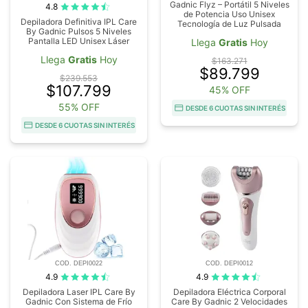
Gadnic Flyz – Portátil 5 Niveles
4.8
de Potencia Uso Unisex
Depiladora Definitiva IPL Care
Tecnología de Luz Pulsada
By Gadnic Pulsos 5 Niveles
Pantalla LED Unisex Láser
Llega
Gratis
Hoy
Llega
Gratis
Hoy
$163.271
$89.799
$239.553
$107.799
45% OFF
55% OFF
DESDE 6 CUOTAS SIN INTERÉS
DESDE 6 CUOTAS SIN INTERÉS
COD. DEPI0022
COD. DEPI0012
4.9
4.9
Depiladora Laser IPL Care By
Depiladora Eléctrica Corporal
Gadnic Con Sistema de Frío
Care By Gadnic 2 Velocidades