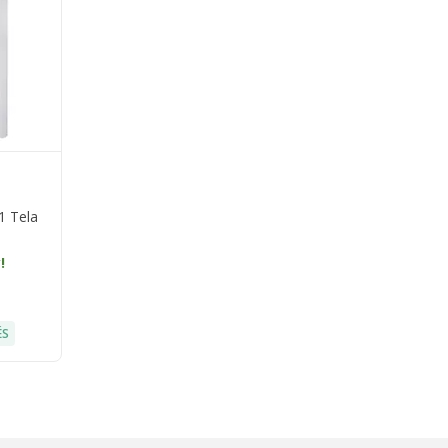
1 Tela
!
ÉS