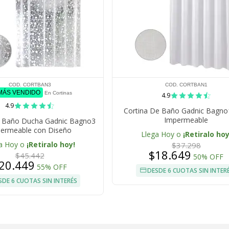
COD. CORTBAN3
COD. CORTBAN1
 MÁS VENDIDO
En Cortinas
4.9
4.9
Cortina De Baño Gadnic Bagno
Impermeable
e Baño Ducha Gadnic Bagno3
ermeable con Diseño
Llega Hoy o
¡Retiralo hoy
a Hoy o
¡Retiralo hoy!
$37.298
$18.649
$45.442
50% OFF
20.449
55% OFF
DESDE 6 CUOTAS SIN INTER
SDE 6 CUOTAS SIN INTERÉS