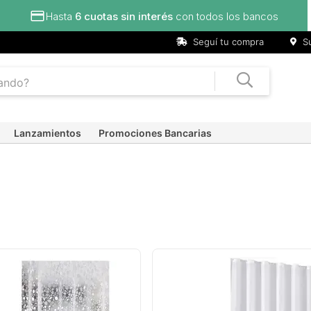
Hasta
6 cuotas sin interés
con todos los bancos
Seguí tu compra
Su
Lanzamientos
Promociones Bancarias