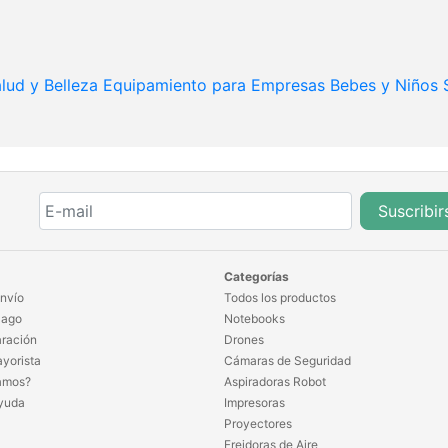
lud y Belleza
Equipamiento para Empresas
Bebes y Niños
Suscribir
Categorías
nvío
Todos los productos
Pago
Notebooks
ración
Drones
yorista
Cámaras de Seguridad
amos?
Aspiradoras Robot
yuda
Impresoras
Proyectores
Freidoras de Aire