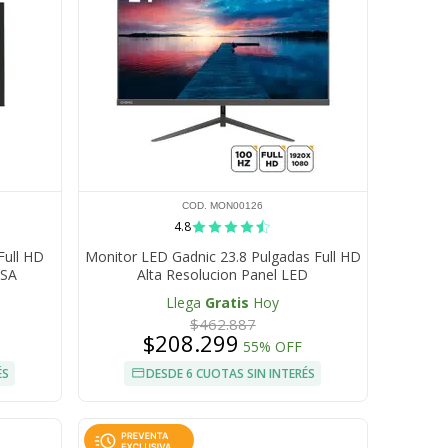
COD. MON00126
4.8
Full HD
Monitor LED Gadnic 23.8 Pulgadas Full HD
ESA
Alta Resolucion Panel LED
Llega
Gratis
Hoy
$462.887
$208.299
55% OFF
ÉS
DESDE 6 CUOTAS SIN INTERÉS