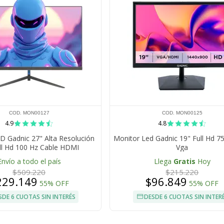
COD. MON00127
COD. MON00125
4.9
4.8
D Gadnic 27" Alta Resolución
Monitor Led Gadnic 19" Full Hd 7
ll Hd 100 Hz Cable HDMI
Vga
Envío a todo el país
Llega
Gratis
Hoy
$509.220
$215.220
229.149
$96.849
55% OFF
55% OFF
SDE 6 CUOTAS SIN INTERÉS
DESDE 6 CUOTAS SIN INTER