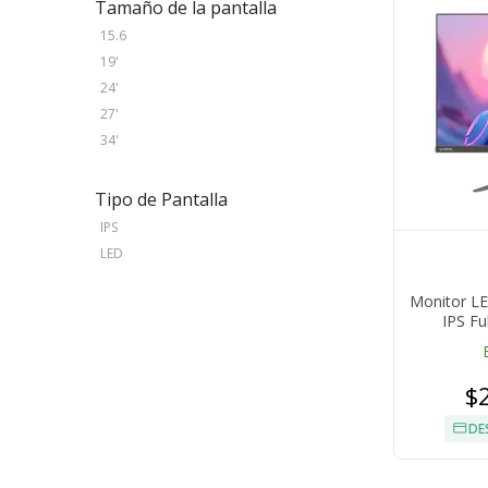
Tamaño de la pantalla
15.6
19'
24'
27'
34'
Tipo de Pantalla
IPS
LED
Monitor LE
IPS Fu
$
DE