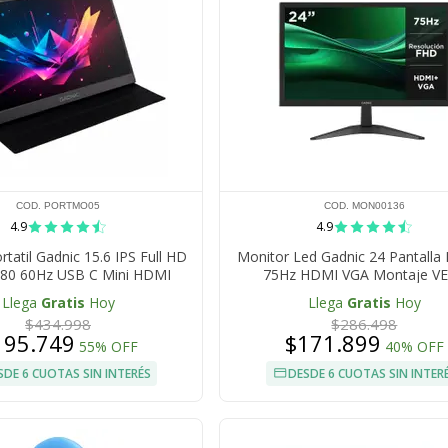
COD. PORTMO05
COD. MON00136
4.9
4.9
tatil Gadnic 15.6 IPS Full HD
Monitor Led Gadnic 24 Pantalla 
80 60Hz USB C Mini HDMI
75Hz HDMI VGA Montaje V
arlantes Integrados
Llega
Gratis
Hoy
Llega
Gratis
Hoy
$434.998
$286.498
195.749
$171.899
55% OFF
40% OFF
SDE 6 CUOTAS SIN INTERÉS
DESDE 6 CUOTAS SIN INTER