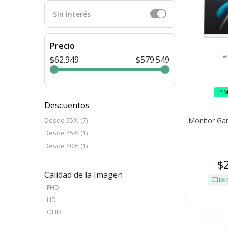
Sin interés
Precio
$62.949
$579.549
1º 
Descuentos
Monitor Ga
Desde 55% (7)
Desde 45% (1)
Desde 40% (1)
$
Calidad de la Imagen
DE
FHD
HD
QHD