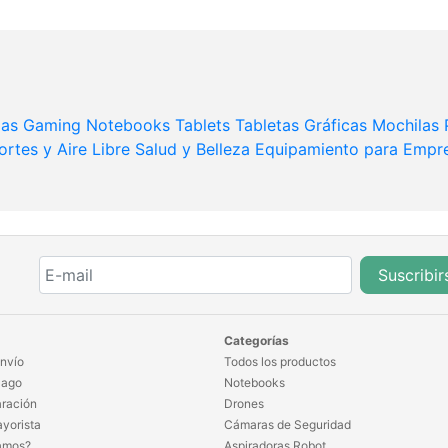
das
Gaming
Notebooks
Tablets
Tabletas Gráficas
Mochilas
rtes y Aire Libre
Salud y Belleza
Equipamiento para Empr
Suscribir
Categorías
nvío
Todos los productos
Pago
Notebooks
ración
Drones
yorista
Cámaras de Seguridad
amos?
Aspiradoras Robot