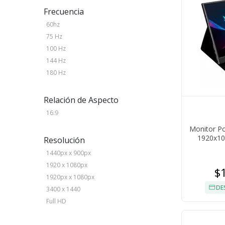
Frecuencia
60hz
75 Hz
100 Hz
144 Hz
180 Hz
Relación de Aspecto
16:9
Monitor Por
1920x10
Resolución
P
1440px x 900px
1920 x 1080px
$
1920px x 1080px
DE
3400 x 1440
Full HD