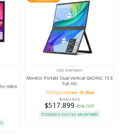
COD. PORTMO07
Monitor Portátil Dual Vertical GADNIC 15.6
Full HD
5hz Hdmi
acute
Disponible
en 15 días
$941.635
$517.899
45% OFF
DESDE 6 CUOTAS SIN INTERÉS
ÉS