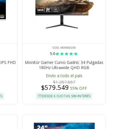
COD. MON00206
5.0
 IPS FHD
Monitor Gamer Curvo Gadnic 34 Pulgadas
180Hz Ultrawide QHD RGB
Envío a todo el país
$1.287.887
$579.549
55% OFF
ÉS
DESDE 6 CUOTAS SIN INTERÉS