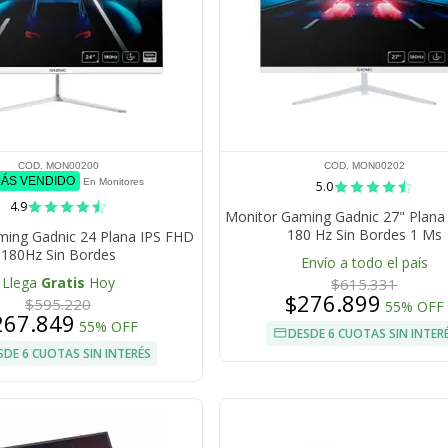
COD. MON00200
COD. MON00202
MÁS VENDIDO
En Monitores
5.0
4.9
Monitor Gaming Gadnic 27" Plana
180 Hz Sin Bordes 1 Ms
ming Gadnic 24 Plana IPS FHD
180Hz Sin Bordes
Envío a todo el país
Llega
Gratis
Hoy
$615.331
$276.899
$595.220
55% OFF
267.849
55% OFF
DESDE 6 CUOTAS SIN INTER
SDE 6 CUOTAS SIN INTERÉS