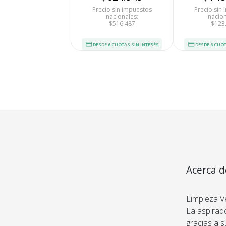
Precio sin impuestos
Precio sin
nacionales:
nacion
$516.487
$123
Medios de Pago
DESDE 6 CUOTAS SIN INTERÉS
DESDE 6 CUOT
Acerca d
15Kpa Fi
Limpieza V
La aspirad
gracias a s