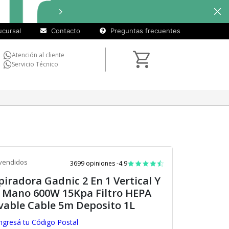
cuotas
Hasta
9 cuotas sin inte
sin
cursal
Contacto
Preguntas frecuentes
interés)
Atención al cliente
Servicio Técnico
vendidos
3699 opiniones -
4.9
piradora Gadnic 2 En 1 Vertical Y
 Mano 600W 15Kpa Filtro HEPA
vable Cable 5m Deposito 1L
ngresá tu Código Postal