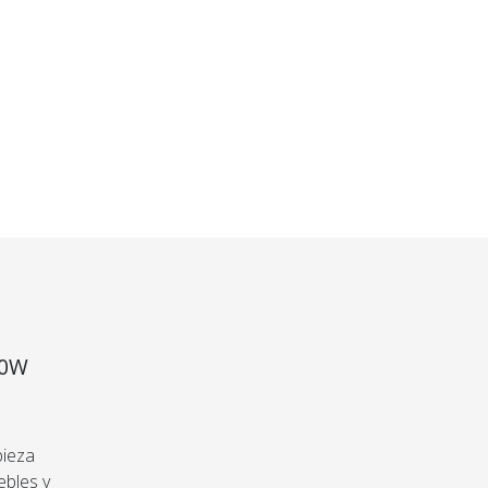
tos
Precio sin impuestos
Precio sin impuestos
nacionales:
nacionales:
$189.379
$141.249
×
NTERÉS
DESDE 6 CUOTAS SIN INTERÉS
DESDE 6 CUOTAS SIN INTERÉS
roducto
bas o te
s tu
s recibir el
s o te devolvemos
00W
pieza
ebles y