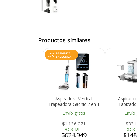
Productos similares
Aspiradora Vertical
Aspirador
Trapeadora Gadnic 2 en 1
Tapizado
Aspira en Seco y Húmedo
Dustmast
Envío gratis
Envío 
Manchas Dif
$1.136.271
$331
45% OFF
55%
$624.949
$148