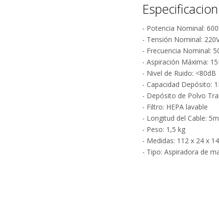
periodos p
Especificacio
interrupci
limpieza. E
- Potencia Nominal: 60
complicaci
- Tensión Nominal: 220
- Frecuencia Nominal: 
Diseño Pra
- Aspiración Máxima: 1
El deposito
- Nivel de Ruido: <80dB
Su capacid
- Capacidad Depósito: 1
estructura
- Depósito de Polvo Tra
modernos c
- Filtro: HEPA lavable
producto.
- Longitud del Cable: 5
- Peso: 1,5 kg
- Medidas: 112 x 24 x 1
- Tipo: Aspiradora de ma