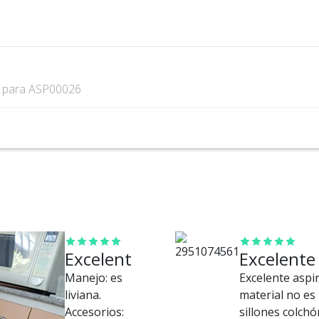
s
para ASP00026
Excelente
Excelente
Manejo: es
Excelente aspi
liviana.
material no es
Accesorios:
sillones colch