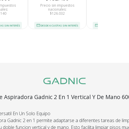
 impuestos
Precio sin impuestos
Precio sin impues
ales:
nacionales:
nacionales:
.140
$126.032
$39.999
AS SIN INTERÉS
DESDE 6 CUOTAS SIN INTERÉS
DESDE 6 CUOTAS SIN I
Recibí el p
que espera
devolvemo
dinero.
En Bidcom te aseguramo
producto que esperaba
e Aspiradora Gadnic 2 En 1 Vertical Y De Mano 6
el 100% de tu dinero!
ltro HEPA Lavable Cable 5m Deposito 1L
ersatil En Un Solo Equipo
ora Gadnic 2 en 1 permite adaptarse a diferentes tareas de lim
u doble funcion vertical y de mano. Esto facilita limpiar pisos mu