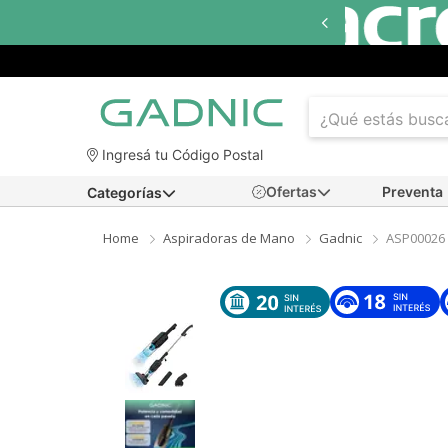
asta
18 cuotas sin interés
en seleccionados
Ingresá tu Código Postal
Ofertas
Preventa
Categorías
Home
Aspiradoras de Mano
Gadnic
ASP00026