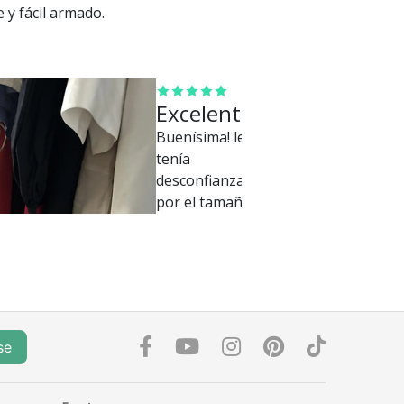
 y fácil armado.
Excelente
Buenísima! le
tenía
desconfianza
por el tamaño
a la potencia y
la verdad que
es bárbara.
No agarras
más la
escoba.
se
Buenísima
inversión!.