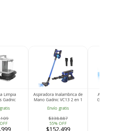
a Limpia
Aspiradora Inalambrica de
Aspiradora De M
s Gadnic
Mano Gadnic VC13 2 en 1
Gadnic 120W 900
er Quita
Recargable1 L
Inalambrica Bate
gratis
Envío gratis
íciles 330W
2000mAh Filtro 
Carga USB Bajo R
.109
$338.887
$107.553
Auto Hogar
 OFF
55% OFF
55% OFF
.999
$152.499
$48.399