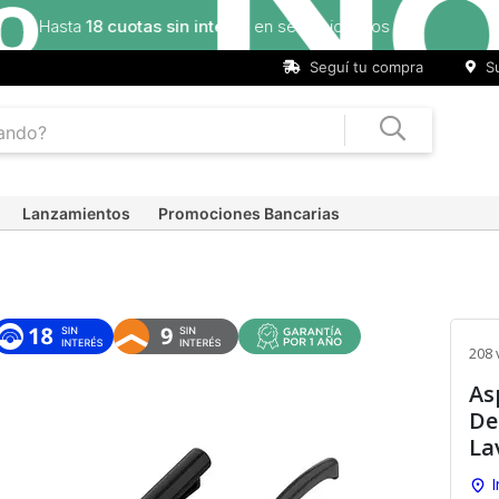
Seguí tu compra
Su
Lanzamientos
Promociones Bancarias
208 
As
De
La
I