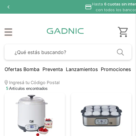
Hasta
6 cuotas sin inter
con todos los bancos
Ofertas Bomba
Preventa
Lanzamientos
Promociones B
Ingresá tu Código Postal
5
Artículos encontrados