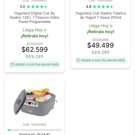
COD. YOUGUR03
COD. YOUGUR02
5.0
4.8
Yogurtera Digital Cuk By
Yogurtera Cuk Gadnic Fabrica
Gadnic 126 L 7 Frascos Vidrio
de Yogurt 7 Vasos 200ml
Panel Programable
Llega Hoy o
Llega Hoy o
¡Retiralo hoy!
¡Retiralo hoy!
$109.998
$49.499
$139.109
$62.599
55% OFF
55% OFF
DESDE 6 CUOTAS SIN INTERÉS
DESDE 6 CUOTAS SIN INTERÉS
COD. YOUGUR01
Finaliza en:
05:54:42