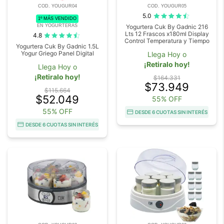
COD. YOUGUR04
COD. YOUGUR05
5.0
1º MÁS VENDIDO
EN YOGURTERAS
Yogurtera Cuk By Gadnic 216
Lts 12 Frascos x180ml Display
4.8
Control Temperatura y Tiempo
Yogurtera Cuk By Gadnic 1.5L
Yogur Griego Panel Digital
Llega Hoy o
¡Retiralo hoy!
Llega Hoy o
¡Retiralo hoy!
$164.331
$73.949
$115.664
$52.049
55% OFF
55% OFF
DESDE 6 CUOTAS SIN INTERÉS
DESDE 6 CUOTAS SIN INTERÉS