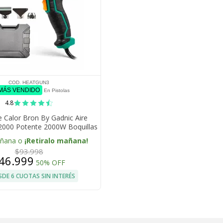
COD. HEATGUN3
 MÁS VENDIDO
En Pistolas
4.8
e Calor Bron By Gadnic Aire
2000 Potente 2000W Boquillas
biables Seguridad Eléctrica
añana o
¡Retiralo mañana!
$93.998
46.999
50% OFF
SDE 6 CUOTAS SIN INTERÉS