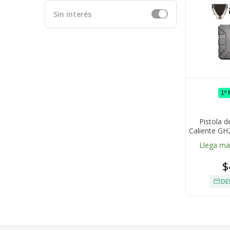
Sin interés
1º
Pistola d
Caliente GH
Intercam
Llega m
$
DE