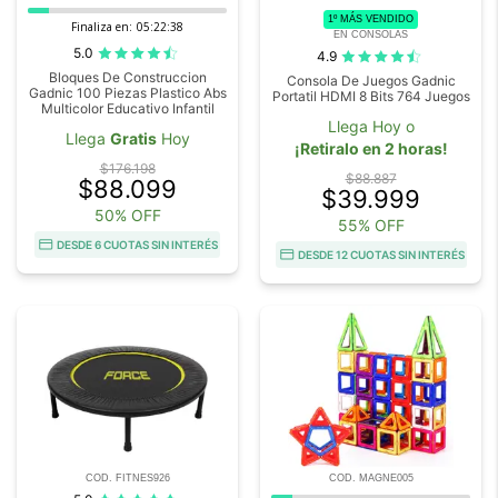
1º MÁS VENDIDO
Finaliza en:
05:22:37
EN CONSOLAS
5.0
4.9
Bloques De Construccion
Consola De Juegos Gadnic
Gadnic 100 Piezas Plastico Abs
Portatil HDMI 8 Bits 764 Juegos
Multicolor Educativo Infantil
Llega Hoy o
Llega
Gratis
Hoy
¡Retiralo en 2 horas!
$176.198
$88.887
$88.099
$39.999
50% OFF
55% OFF
DESDE 6 CUOTAS SIN INTERÉS
DESDE 12 CUOTAS SIN INTERÉS
COD. FITNES926
COD. MAGNE005