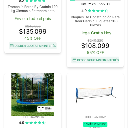
5.0
Finaliza en:
05:22:37
Trampolín Force By Gadnic 120
4.9
kg Gimnasio Entrenamiento
Bloques De Construcción Para
Envío a todo el país
Crear Gadnic Juguetes 208
Piezas
$245.635
$135.099
Llega
Gratis
Hoy
45% OFF
$240.220
$108.099
DESDE 6 CUOTAS SIN INTERÉS
55% OFF
DESDE 6 CUOTAS SIN INTERÉS
COD. TRAMPFT6
COD. GYM00072
4.5
1º MÁS VENDIDO