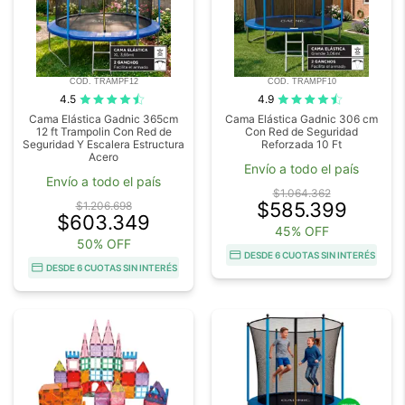
COD. TRAMPF12
COD. TRAMPF10
4.5
4.9
Cama Elástica Gadnic 365cm
Cama Elástica Gadnic 306 cm
12 ft Trampolin Con Red de
Con Red de Seguridad
Seguridad Y Escalera Estructura
Reforzada 10 Ft
Acero
Envío a todo el país
Envío a todo el país
$1.064.362
$585.399
$1.206.698
$603.349
45% OFF
50% OFF
DESDE 6 CUOTAS SIN INTERÉS
DESDE 6 CUOTAS SIN INTERÉS