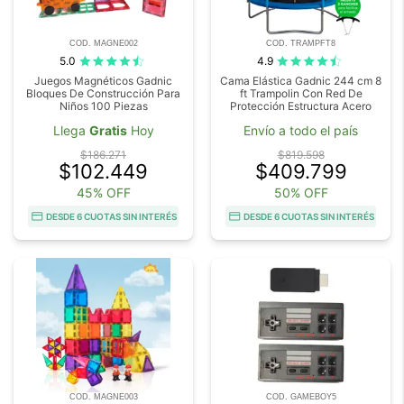
COD. MAGNE002
COD. TRAMPFT8
5.0
4.9
Juegos Magnéticos Gadnic
Cama Elástica Gadnic 244 cm 8
Bloques De Construcción Para
ft Trampolin Con Red De
Niños 100 Piezas
Protección Estructura Acero
Llega
Gratis
Hoy
Envío a todo el país
$186.271
$819.598
$102.449
$409.799
45% OFF
50% OFF
DESDE 6 CUOTAS SIN INTERÉS
DESDE 6 CUOTAS SIN INTERÉS
COD. MAGNE003
COD. GAMEBOY5