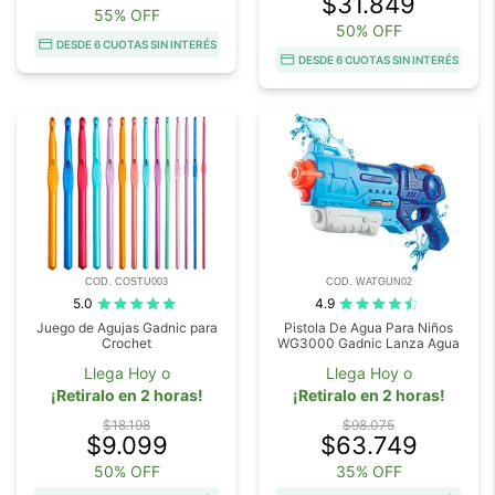
$31.849
55% OFF
50% OFF
DESDE 6 CUOTAS SIN INTERÉS
DESDE 6 CUOTAS SIN INTERÉS
COD. COSTU003
COD. WATGUN02
5.0
4.9
Juego de Agujas Gadnic para
Pistola De Agua Para Niños
Crochet
WG3000 Gadnic Lanza Agua
Llega Hoy o
Llega Hoy o
¡Retiralo en 2 horas!
¡Retiralo en 2 horas!
$18.198
$98.075
$9.099
$63.749
50% OFF
35% OFF