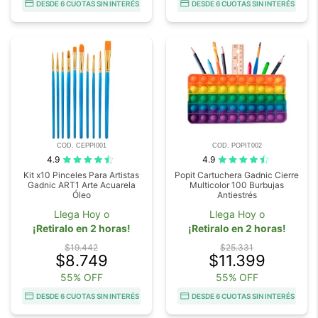
DESDE 6 CUOTAS SIN INTERÉS
DESDE 6 CUOTAS SIN INTERÉS
COD. CEPPI001
COD. POPIT002
4.9
4.9
Kit x10 Pinceles Para Artistas
Popit Cartuchera Gadnic Cierre
Gadnic ART1 Arte Acuarela
Multicolor 100 Burbujas
Óleo
Antiestrés
Llega Hoy o
Llega Hoy o
¡Retiralo en 2 horas!
¡Retiralo en 2 horas!
$19.442
$25.331
$8.749
$11.399
55% OFF
55% OFF
DESDE 6 CUOTAS SIN INTERÉS
DESDE 6 CUOTAS SIN INTERÉS