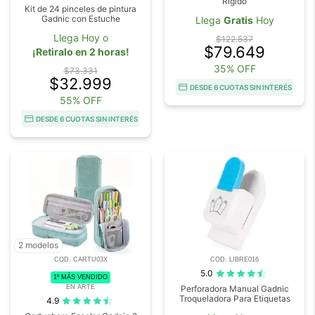
Rígido
Kit de 24 pinceles de pintura
Gadnic con Estuche
Llega
Gratis
Hoy
Llega Hoy o
$122.537
$79.649
¡Retiralo en 2 horas!
35% OFF
$73.331
$32.999
DESDE 6 CUOTAS SIN INTERÉS
55% OFF
DESDE 6 CUOTAS SIN INTERÉS
2 modelos
COD. CARTU03X
COD. LIBRE016
5.0
1º MÁS VENDIDO
EN ARTE
Perforadora Manual Gadnic
Troqueladora Para Etiquetas
4.9