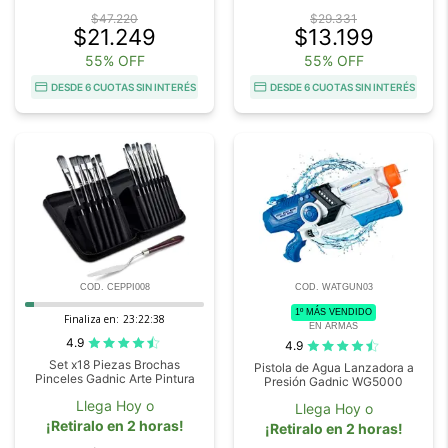
$47.220
$29.331
$21.249
$13.199
55% OFF
55% OFF
DESDE 6 CUOTAS SIN INTERÉS
DESDE 6 CUOTAS SIN INTERÉS
COD. CEPPI008
COD. WATGUN03
1º MÁS VENDIDO
Finaliza en:
23:22:37
EN ARMAS
4.9
4.9
Set x18 Piezas Brochas
Pistola de Agua Lanzadora a
Pinceles Gadnic Arte Pintura
Presión Gadnic WG5000
Llega Hoy o
Llega Hoy o
¡Retiralo en 2 horas!
¡Retiralo en 2 horas!