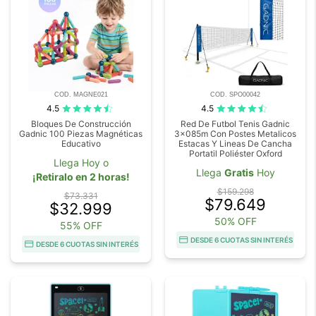
COD. MAGNE021
COD. SPO00042
4.5
4.5
Bloques De Construcción
Red De Futbol Tenis Gadnic
Gadnic 100 Piezas Magnéticas
3x085m Con Postes Metalicos
Educativo
Estacas Y Lineas De Cancha
Portatil Poliéster Oxford
Llega Hoy o
Llega
Gratis
Hoy
¡Retiralo en 2 horas!
$159.298
$73.331
$79.649
$32.999
50% OFF
55% OFF
DESDE 6 CUOTAS SIN INTERÉS
DESDE 6 CUOTAS SIN INTERÉS