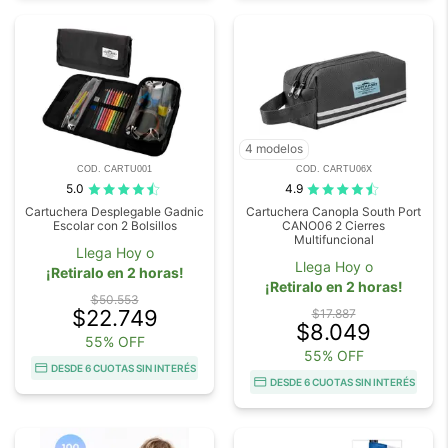
4 modelos
COD. CARTU001
COD. CARTU06X
5.0
4.9
Cartuchera Desplegable Gadnic
Cartuchera Canopla South Port
Escolar con 2 Bolsillos
CANO06 2 Cierres
Multifuncional
Llega Hoy o
Llega Hoy o
¡Retiralo en 2 horas!
¡Retiralo en 2 horas!
$50.553
$22.749
$17.887
$8.049
55% OFF
55% OFF
DESDE 6 CUOTAS SIN INTERÉS
DESDE 6 CUOTAS SIN INTERÉS