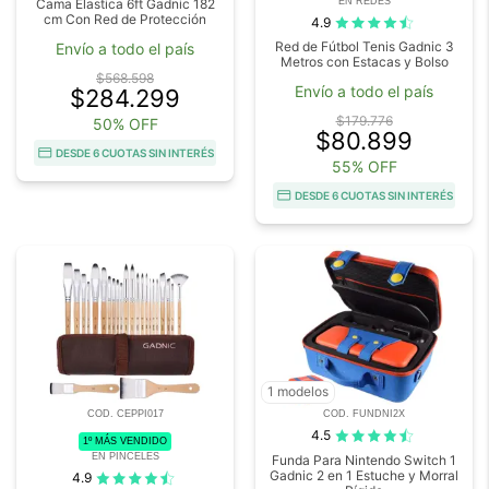
EN REDES
Cama Elastica 6ft Gadnic 182
cm Con Red de Protección
4.9
Red de Fútbol Tenis Gadnic 3
Envío a todo el país
Metros con Estacas y Bolso
$568.598
Envío a todo el país
$284.299
$179.776
50% OFF
$80.899
DESDE 6 CUOTAS SIN INTERÉS
55% OFF
DESDE 6 CUOTAS SIN INTERÉS
1 modelos
COD. CEPPI017
COD. FUNDNI2X
4.5
1º MÁS VENDIDO
EN PINCELES
Funda Para Nintendo Switch 1
Gadnic 2 en 1 Estuche y Morral
4.9