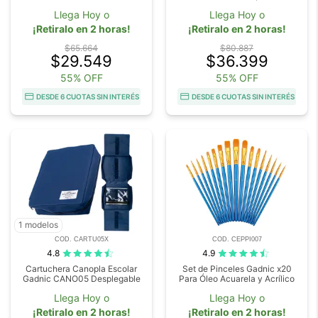
Llega Hoy o
Llega Hoy o
¡Retiralo en 2 horas!
¡Retiralo en 2 horas!
$65.664
$80.887
$29.549
$36.399
55% OFF
55% OFF
DESDE 6 CUOTAS SIN INTERÉS
DESDE 6 CUOTAS SIN INTERÉS
1 modelos
COD. CARTU05X
COD. CEPPI007
4.8
4.9
Cartuchera Canopla Escolar
Set de Pinceles Gadnic x20
Gadnic CANO05 Desplegable
Para Óleo Acuarela y Acrílico
Llega Hoy o
Llega Hoy o
¡Retiralo en 2 horas!
¡Retiralo en 2 horas!