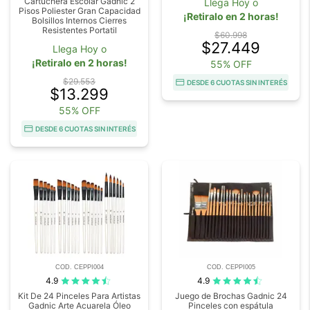
Cartuchera Escolar Gadnic 2
Llega Hoy o
Pisos Poliester Gran Capacidad
¡Retiralo en 2 horas!
Bolsillos Internos Cierres
Resistentes Portatil
$60.998
$27.449
Llega Hoy o
¡Retiralo en 2 horas!
55% OFF
$29.553
DESDE 6 CUOTAS SIN INTERÉS
$13.299
55% OFF
DESDE 6 CUOTAS SIN INTERÉS
COD. CEPPI004
COD. CEPPI005
4.9
4.9
Kit De 24 Pinceles Para Artistas
Juego de Brochas Gadnic 24
Gadnic Arte Acuarela Óleo
Pinceles con espátula