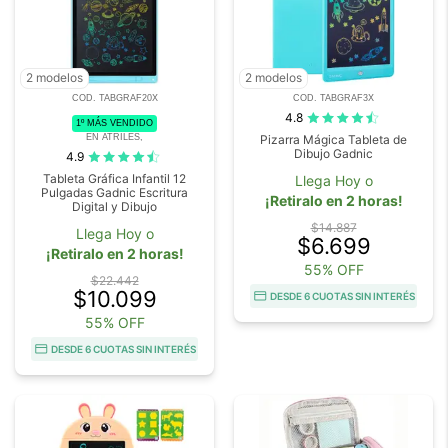
2 modelos
2 modelos
COD. TABGRAF20X
COD. TABGRAF3X
4.8
1º MÁS VENDIDO
EN ATRILES,
Pizarra Mágica Tableta de
Dibujo Gadnic
4.9
Tableta Gráfica Infantil 12
Llega Hoy o
Pulgadas Gadnic Escritura
¡Retiralo en 2 horas!
Digital y Dibujo
$14.887
Llega Hoy o
$6.699
¡Retiralo en 2 horas!
55% OFF
$22.442
$10.099
DESDE 6 CUOTAS SIN INTERÉS
55% OFF
DESDE 6 CUOTAS SIN INTERÉS