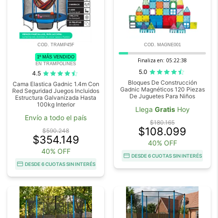
COD. TRAMP45F
COD. MAGNE001
1º MÁS VENDIDO
Finaliza en:
05:22:37
EN TRAMPOLINES
5.0
4.5
Bloques De Construcción
Cama Elastica Gadnic 1.4m Con
Gadnic Magnéticos 120 Piezas
Red Seguridad Juegos Incluidos
De Juguetes Para Niños
Estructura Galvanizada Hasta
100kg Interior
Llega
Gratis
Hoy
Envío a todo el país
$180.165
$108.099
$590.248
$354.149
40% OFF
40% OFF
DESDE 6 CUOTAS SIN INTERÉS
DESDE 6 CUOTAS SIN INTERÉS