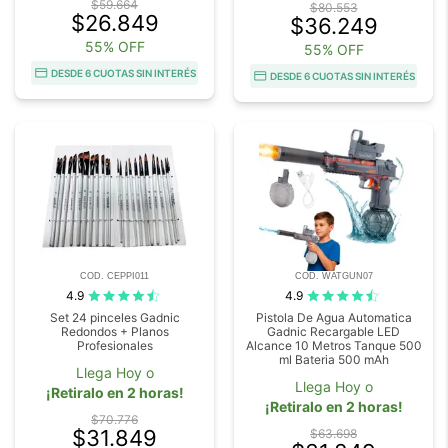
$59.664
$80.553
$26.849
$36.249
55% OFF
55% OFF
DESDE 6 CUOTAS SIN INTERÉS
DESDE 6 CUOTAS SIN INTERÉS
COD. CEPPI011
COD. WATGUN07
4.9
4.9
Set 24 pinceles Gadnic
Pistola De Agua Automatica
Redondos + Planos
Gadnic Recargable LED
Profesionales
Alcance 10 Metros Tanque 500
ml Bateria 500 mAh
Llega Hoy o
Llega Hoy o
¡Retiralo en 2 horas!
¡Retiralo en 2 horas!
$70.776
$31.849
$63.698