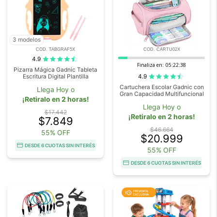
3 modelos
COD. TABGRAF5X
COD. CARTU02X
4.9
Finaliza en:
05:22:37
Pizarra Mágica Gadnic Tableta
4.9
Escritura Digital Plantilla
Cartuchera Escolar Gadnic con
Llega Hoy o
Gran Capacidad Multifuncional
¡Retiralo en 2 horas!
Llega Hoy o
$17.442
¡Retiralo en 2 horas!
$7.849
$46.664
55% OFF
$20.999
DESDE 6 CUOTAS SIN INTERÉS
55% OFF
DESDE 6 CUOTAS SIN INTERÉS