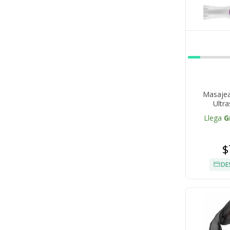
Masajea
Ultr
Llega
G
$
DE