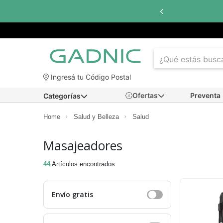
n interés
con todos los bancos
Ingresá tu Código Postal
Ofertas
Preventa
Categorías
Home
Salud y Belleza
Salud
Masajeadores
44
Artículos encontrados
Envío gratis