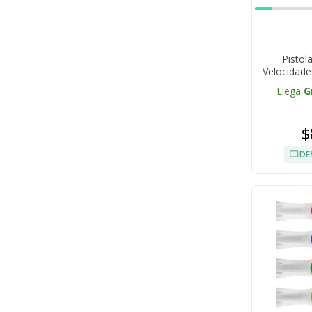
Pistol
Velocidad
60W P
Llega
G
$
DE