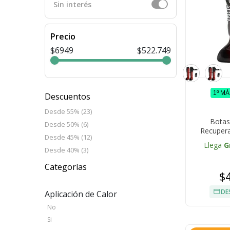
Sin interés
Precio
$6949
$522.749
1º M
Descuentos
Desde 55% (23)
Botas
Desde 50% (6)
Recupera
Desde 45% (12)
Llega
G
Desde 40% (3)
Categorías
$
DE
Aplicación de Calor
No
Si