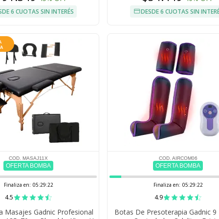
SDE 6 CUOTAS SIN INTERÉS
DESDE 6 CUOTAS SIN INTER
COD. MASAJ11X
COD. AIRCOM06
OFERTA BOMBA
OFERTA BOMBA
Finaliza en:
05:29:21
Finaliza en:
05:29:21
4.5
4.9
ra Masajes Gadnic Profesional
Botas De Presoterapia Gadnic 9 