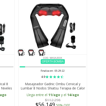
COD. MASAJ03X
OFERTA BOMBA
Finaliza en:
05:29:21
4.9
cal 8
Masajeador Gadnic Ombu Cervical y
 Niveles
Lumbar 8 Nodos Shiatsu Terapia de Calor
Alivio Muscular
/ago
Llega entre el
11/ago
y el
14/ago
$112.298
$56.149
50% OFF