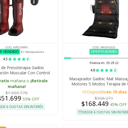
COD. AIRCOM9X
COD. MASAJ015
ÁS VENDIDO
OFERTA BOMBA
En Masajeadores
4.5
Finaliza en:
05:29:21
 de Presoterapia Gadnic
4.8
ción Muscular Con Control
Remoto
Masajeador Gadnic Mat Massa
ratis
mañana o
¡Retiralo
Motores 5 Modos Terapia de 
mañana!
acute
Disponible
en 70 días
$1.003.776
451.699
$306.271
55% OFF
$168.449
45% OFF
SDE 6 CUOTAS SIN INTERÉS
DESDE 6 CUOTAS SIN INTER