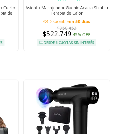
o Cuello
Asiento Masajeador Gadnic Acacia Shiatsu
pia de
Terapia de Calor
acute
Disponible
en 50 días
$950.453
$522.749
45% OFF
ÉS
DESDE 6 CUOTAS SIN INTERÉS