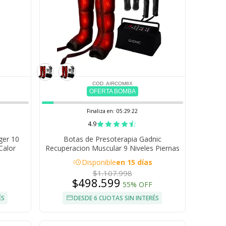
COD. AIRCOM8X
OFERTA BOMBA
Finaliza en:
05:29:21
4.9
ger 10
Botas de Presoterapia Gadnic
Calor
Recuperacion Muscular 9 Niveles Piernas
Cintura
acute
Disponible
en 15 días
$1.107.998
$498.599
55% OFF
ÉS
DESDE 6 CUOTAS SIN INTERÉS