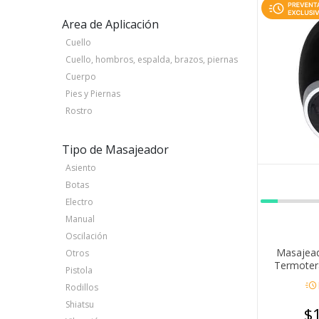
Area de Aplicación
Cuello
Cuello, hombros, espalda, brazos, piernas
Cuerpo
Pies y Piernas
Rostro
Tipo de Masajeador
Asiento
Botas
Electro
Manual
Oscilación
Masajead
Otros
Termoter
Pistola
acute
Rodillos
Shiatsu
$