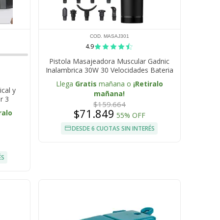
COD. MASAJ301
4.9
Pistola Masajeadora Muscular Gadnic
Inalambrica 30W 30 Velocidades Bateria
Recargable Pantalla Tactil 10 Cabezales
Llega
Gratis
mañana o
¡Retiralo
cal y
mañana!
r 3
$159.664
$71.849
ralo
55% OFF
DESDE 6 CUOTAS SIN INTERÉS
ÉS