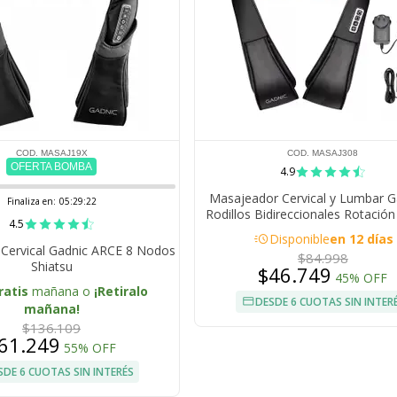
COD. MASAJ19X
COD. MASAJ308
OFERTA BOMBA
4.9
Masajeador Cervical y Lumbar G
Finaliza en:
05:29:21
Rodillos Bidireccionales Rotació
4.5
Infrarroja Velocidad Variab
acute
Disponible
en 12 días
Cervical Gadnic ARCE 8 Nodos
$84.998
Shiatsu
$46.749
45% OFF
ratis
mañana o
¡Retiralo
DESDE 6 CUOTAS SIN INTER
mañana!
$136.109
61.249
55% OFF
SDE 6 CUOTAS SIN INTERÉS