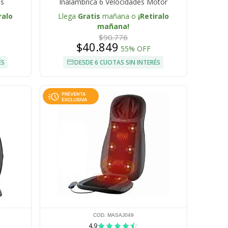
as
Inalambrica 6 Velocidades Motor
Silencioso Bateria Recargable 4 Cabezales
ralo
Llega
Gratis
mañana o
¡Retiralo
Intercambiables
mañana!
$90.776
$40.849
55% OFF
ÉS
DESDE 6 CUOTAS SIN INTERÉS
COD. MASAJ049
4.9