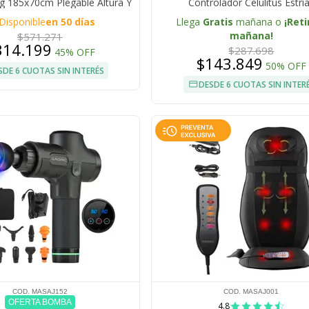
g 185x70cm Plegable Altura Y
Controlador Celulitus Estri
osacabezas Regulable
Disponible
en 50 días
Llega
Gratis
mañana o
¡Reti
mañana!
$571.271
314.199
$287.698
45% OFF
$143.849
50% OFF
SDE 6 CUOTAS SIN INTERÉS
DESDE 6 CUOTAS SIN INTER
COD. MASAJ152
COD. MASAJ001
OFERTA BOMBA
4.8