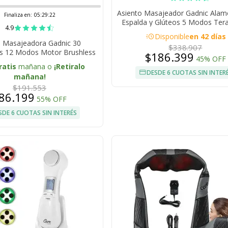
Asiento Masajeador Gadnic Alam
Finaliza en:
05:29:21
Espalda y Glúteos 5 Modos Tera
4.9
Calor
acute
Disponible
en 42 días
a Masajeadora Gadnic 30
$338.907
es 12 Modos Motor Brushless
$186.399
45% OFF
antalla LCD Recargable
ratis
mañana o
¡Retiralo
DESDE 6 CUOTAS SIN INTER
mañana!
$191.553
86.199
55% OFF
SDE 6 CUOTAS SIN INTERÉS