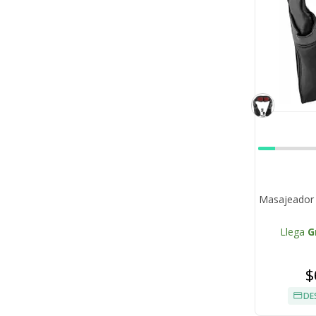
Masajeador 
Llega
G
$
DE