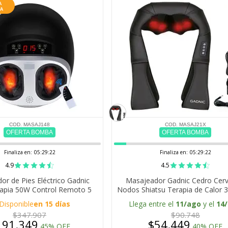
COD. MASAJ148
COD. MASAJ21X
OFERTA BOMBA
OFERTA BOMBA
Finaliza en:
05:29:21
Finaliza en:
05:29:21
4.9
4.5
or de Pies Eléctrico Gadnic
Masajeador Gadnic Cedro Cervi
apia 50W Control Remoto 5
Nodos Shiatsu Terapia de Calor 3
Modos Calor 45C
Disponible
en 15 días
Llega entre el
11/ago
y el
14
$347.907
$90.748
191.349
$54.449
45% OFF
40% OFF