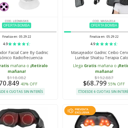
COD. LEDMASK6
COD. MASAJ014
OFERTA BOMBA
OFERTA BOMBA
Finaliza en:
05:29:21
Finaliza en:
05:29:21
4.9
4.9
dor Facial Care By Gadnic
Masajeador Gadnic Ceibo Cervi
asónico Radiofrecuencia
Lumbar Shiatsu Terapia Calo
Velocidades
ratis
mañana o
¡Retiralo
Llega
Gratis
mañana o
¡Reti
mañana!
mañana!
$118.082
$152.887
70.849
$68.799
40% OFF
55% OFF
SDE 6 CUOTAS SIN INTERÉS
DESDE 6 CUOTAS SIN INTER