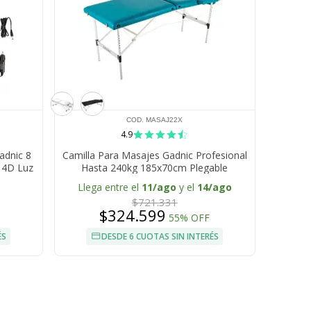
COD. MASAJ22X
4.9
adnic 8
Camilla Para Masajes Gadnic Profesional
n 4D Luz
Hasta 240kg 185x70cm Plegable
le
Llega entre el
11/ago
y el
14/ago
$721.331
$324.599
55% OFF
ÉS
DESDE 6 CUOTAS SIN INTERÉS