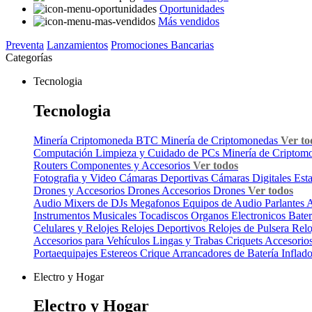
Oportunidades
Más vendidos
Preventa
Lanzamientos
Promociones Bancarias
Categorías
Tecnologia
Tecnologia
Minería Criptomoneda BTC
Minería de Criptomonedas
Ver to
Computación
Limpieza y Cuidado de PCs
Minería de Criptom
Routers
Componentes y Accesorios
Ver todos
Fotografia y Video
Cámaras Deportivas
Cámaras Digitales
Est
Drones y Accesorios
Drones
Accesorios Drones
Ver todos
Audio
Mixers de DJs
Megafonos
Equipos de Audio
Parlantes
A
Instrumentos Musicales
Tocadiscos
Organos Electronicos
Bater
Celulares y Relojes
Relojes Deportivos
Relojes de Pulsera
Relo
Accesorios para Vehículos
Lingas y Trabas
Criquets
Accesorios
Portaequipajes
Estereos
Crique
Arrancadores de Batería
Inflad
Electro y Hogar
Electro y Hogar