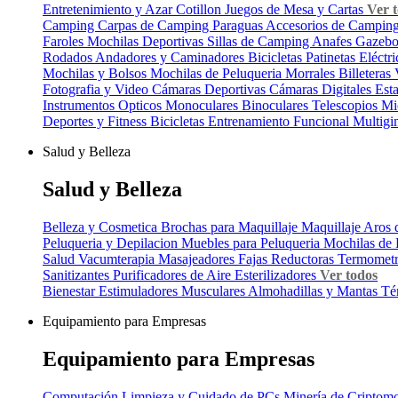
Entretenimiento y Azar
Cotillon
Juegos de Mesa y Cartas
Ver 
Camping
Carpas de Camping
Paraguas
Accesorios de Campin
Faroles
Mochilas Deportivas
Sillas de Camping
Anafes
Gazeb
Rodados
Andadores y Caminadores
Bicicletas
Patinetas Eléctr
Mochilas y Bolsos
Mochilas de Peluqueria
Morrales
Billeteras
Fotografia y Video
Cámaras Deportivas
Cámaras Digitales
Est
Instrumentos Opticos
Monoculares
Binoculares
Telescopios
Mi
Deportes y Fitness
Bicicletas
Entrenamiento Funcional
Multig
Salud y Belleza
Salud y Belleza
Belleza y Cosmetica
Brochas para Maquillaje
Maquillaje
Aros 
Peluqueria y Depilacion
Muebles para Peluqueria
Mochilas de 
Salud
Vacumterapia
Masajeadores
Fajas Reductoras
Termomet
Sanitizantes
Purificadores de Aire
Esterilizadores
Ver todos
Bienestar
Estimuladores Musculares
Almohadillas y Mantas Té
Equipamiento para Empresas
Equipamiento para Empresas
Computación
Limpieza y Cuidado de PCs
Minería de Criptom