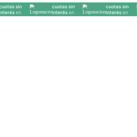
Hasta
12
Hasta
20
Hasta
9
uotas sin
cuotas sin
cuotas sin
nterés
en
interés
en
interés
en
eleccionados
seleccionados
seleccion