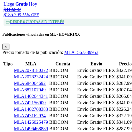
Llega
Gratis
Hoy
$412.887
$185.799
55% OFF
DESDE 6 CUOTAS SIN INTERÉS
Publicaciones vinculadas en ML - HOVER1XX
×
Precio tomado de la publicación:
MLA1567339953
Tipo
MLA
Cuenta
Envío
Precio
MLA2078180372
BIDCOM
Envío Gratis/ FLEX
$322.19
MLA2078232424
BIDCOM
Envío Gratis/ FLEX
$341.09
MLA684064692
BIDCOM
Envío Gratis/ FLEX
$287.99
MLA687107949
BIDCOM
Envío Gratis/ FLEX
$307.04
MLA1402644341
BIDCOM
Envío Gratis/ FLEX
$266.04
MLA742156900
BIDCOM
Envío Gratis/ FLEX
$341.09
MLA1402708383
BIDCOM
Envío Gratis/ FLEX
$226.24
MLA743162934
BIDCOM
Envío Gratis/ FLEX
$322.19
MLA1426025479
BIDCOM
Envío Gratis/ FLEX
$341.09
MLA1496468889
BIDCOM
Envío Gratis/ FLEX
$287.99