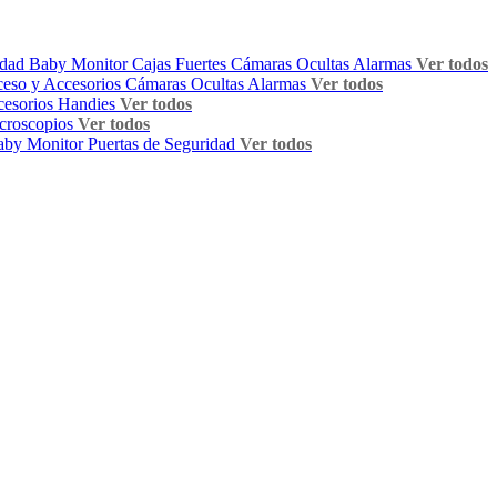
idad
Baby Monitor
Cajas Fuertes
Cámaras Ocultas
Alarmas
Ver todos
ceso y Accesorios
Cámaras Ocultas
Alarmas
Ver todos
esorios Handies
Ver todos
croscopios
Ver todos
aby Monitor
Puertas de Seguridad
Ver todos