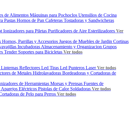
es de Alimentos
Máquinas para Pochoclos
Utensilios de Cocina
ra Pastas
Hornos de Pan
Cafeteras
Tostadoras y Sandwicheras
ot
Ionizadores para Piletas
Purificadores de Aire
Esterilizadores
Ver
os
Hornos, Parrillas y Accesorios
Juegos de Muebles de Jardin
Cortinas
avajillas
Incubadoras
Almacenamiento y Organizacion
Grupos
tes
Tender
Soportes para Bicicletas
Ver todos
s
Linternas
Reflectores Led
Tiras Led
Punteros Laser
Ver todos
ctores de Metales
Hidrolavadoras
Bordeadoras y Cortadoras de
anizadores de Herramientas
Morsas y Prensas
Fuentes de
s
Aparejos Eléctricos
Pistolas de Calor
Soldadoras
Ver todos
Cortadoras de Pelo para Perros
Ver todos