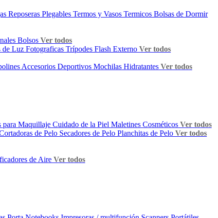
gas
Reposeras Plegables
Termos y Vasos Termicos
Bolsas de Dormir
rnales
Bolsos
Ver todos
 de Luz Fotograficas
Trípodes
Flash Externo
Ver todos
olines
Accesorios Deportivos
Mochilas Hidratantes
Ver todos
s para Maquillaje
Cuidado de la Piel
Maletines Cosméticos
Ver todos
Cortadoras de Pelo
Secadores de Pelo
Planchitas de Pelo
Ver todos
ficadores de Aire
Ver todos
as Porta Notebooks
Impresoras / multifunción
Scanners Portátiles