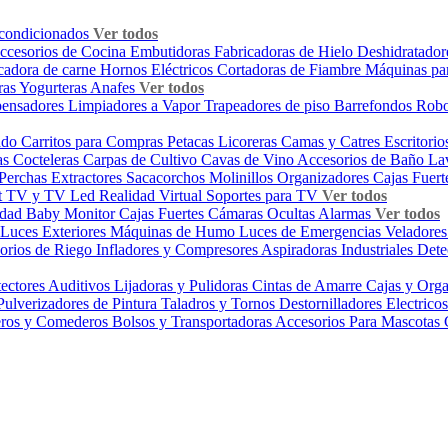
condicionados
Ver todos
ccesorios de Cocina
Embutidoras
Fabricadoras de Hielo
Deshidratador
cadora de carne
Hornos Eléctricos
Cortadoras de Fiambre
Máquinas pa
ras
Yogurteras
Anafes
Ver todos
pensadores
Limpiadores a Vapor
Trapeadores de piso
Barrefondos Rob
zado
Carritos para Compras
Petacas Licoreras
Camas y Catres
Escritori
as
Cocteleras
Carpas de Cultivo
Cavas de Vino
Accesorios de Baño
Lav
Perchas
Extractores
Sacacorchos
Molinillos
Organizadores
Cajas Fuer
t TV y TV Led
Realidad Virtual
Soportes para TV
Ver todos
idad
Baby Monitor
Cajas Fuertes
Cámaras Ocultas
Alarmas
Ver todos
Luces Exteriores
Máquinas de Humo
Luces de Emergencias
Veladore
orios de Riego
Infladores y Compresores
Aspiradoras Industriales
Dete
tectores Auditivos
Lijadoras y Pulidoras
Cintas de Amarre
Cajas y Org
Pulverizadores de Pintura
Taladros y Tornos
Destornilladores Electrico
ros y Comederos
Bolsos y Transportadoras
Accesorios Para Mascotas