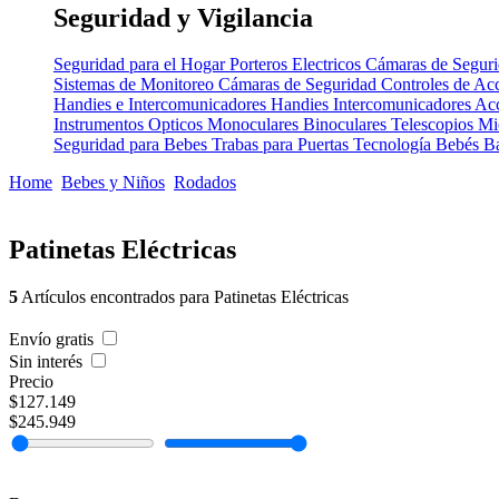
Seguridad y Vigilancia
Seguridad para el Hogar
Porteros Electricos
Cámaras de Segur
Sistemas de Monitoreo
Cámaras de Seguridad
Controles de Ac
Handies e Intercomunicadores
Handies
Intercomunicadores
Acc
Instrumentos Opticos
Monoculares
Binoculares
Telescopios
Mi
Seguridad para Bebes
Trabas para Puertas
Tecnología Bebés
B
Home
Bebes y Niños
Rodados
Patinetas Eléctricas
5
Artículos encontrados para Patinetas Eléctricas
Envío gratis
Sin interés
Precio
$127.149
$245.949