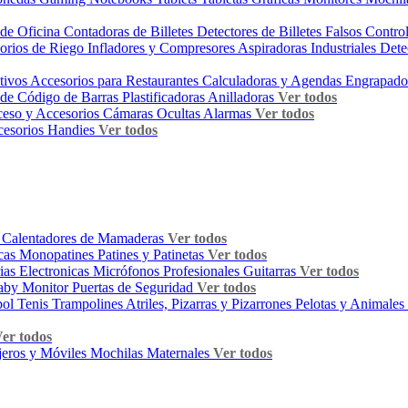
s de Oficina
Contadoras de Billetes
Detectores de Billetes Falsos
Contro
orios de Riego
Infladores y Compresores
Aspiradoras Industriales
Dete
itivos
Accesorios para Restaurantes
Calculadoras y Agendas
Engrapado
 de Código de Barras
Plastificadoras
Anilladoras
Ver todos
ceso y Accesorios
Cámaras Ocultas
Alarmas
Ver todos
esorios Handies
Ver todos
s
Calentadores de Mamaderas
Ver todos
icas
Monopatines
Patines y Patinetas
Ver todos
ias Electronicas
Micrófonos Profesionales
Guitarras
Ver todos
aby Monitor
Puertas de Seguridad
Ver todos
bol Tenis
Trampolines
Atriles, Pizarras y Pizarrones
Pelotas y Animales 
er todos
jeros y Móviles
Mochilas Maternales
Ver todos