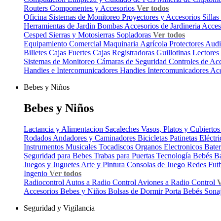
Routers
Componentes y Accesorios
Ver todos
Oficina
Sistemas de Monitoreo
Proyectores y Accesorios
Silla
Herramientas de Jardin
Bombas
Accesorios de Jardineria
Acces
Cesped
Sierras y Motosierras
Sopladoras
Ver todos
Equipamiento Comercial
Maquinaria Agrícola
Protectores Aud
Billetes
Cajas Fuertes
Cajas Registradoras
Guillotinas
Lectores
Sistemas de Monitoreo
Cámaras de Seguridad
Controles de Ac
Handies e Intercomunicadores
Handies
Intercomunicadores
Acc
Bebes y Niños
Bebes y Niños
Lactancia y Alimentacion
Sacaleches
Vasos, Platos y Cubierto
Rodados
Andadores y Caminadores
Bicicletas
Patinetas Eléctr
Instrumentos Musicales
Tocadiscos
Organos Electronicos
Bater
Seguridad para Bebes
Trabas para Puertas
Tecnología Bebés
B
Juegos y Juguetes
Arte y Pintura
Consolas de Juego
Redes Fut
Ingenio
Ver todos
Radiocontrol
Autos a Radio Control
Aviones a Radio Control
V
Accesorios Bebes y Niños
Bolsas de Dormir
Porta Bebés
Sona
Seguridad y Vigilancia