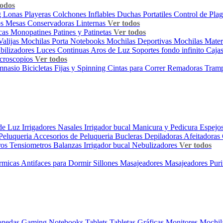
todos
g
Lonas Playeras
Colchones Inflables
Duchas Portatiles
Control de Pla
os
Mesas
Conservadoras
Linternas
Ver todos
icas
Monopatines
Patines y Patinetas
Ver todos
Valijas
Mochilas Porta Notebooks
Mochilas Deportivas
Mochilas Mate
abilizadores
Luces Continuas
Aros de Luz
Soportes fondo infinito
Cajas
croscopios
Ver todos
imnasio
Bicicletas Fijas y Spinning
Cintas para Correr
Remadoras
Tramp
de Luz
Irrigadores Nasales
Irrigador bucal
Manicura y Pedicura
Espejo
Peluqueria
Accesorios de Peluqueria
Bucleras
Depiladoras
Afeitadoras
ros
Tensiometros
Balanzas
Irrigador bucal
Nebulizadores
Ver todos
rmicas
Antifaces para Dormir
Sillones Masajeadores
Masajeadores
Puri
onedas
Gaming
Notebooks
Tablets
Tabletas Gráficas
Monitores
Mochil