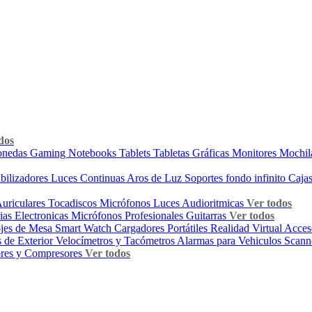
dos
onedas
Gaming
Notebooks
Tablets
Tabletas Gráficas
Monitores
Mochil
abilizadores
Luces Continuas
Aros de Luz
Soportes fondo infinito
Cajas
uriculares
Tocadiscos
Micrófonos
Luces Audioritmicas
Ver todos
ias Electronicas
Micrófonos Profesionales
Guitarras
Ver todos
jes de Mesa
Smart Watch
Cargadores Portátiles
Realidad Virtual
Acces
 de Exterior
Velocímetros y Tacómetros
Alarmas para Vehiculos
Scann
ores y Compresores
Ver todos