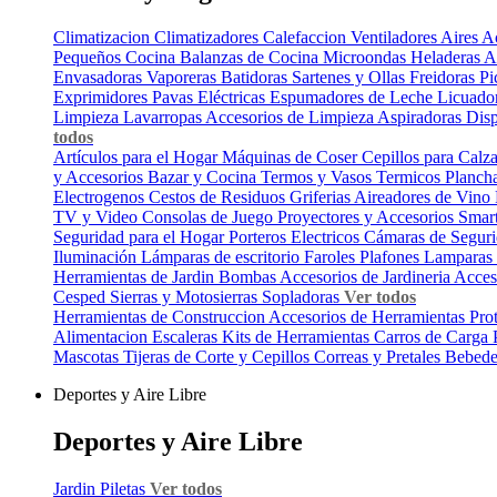
Climatizacion
Climatizadores
Calefaccion
Ventiladores
Aires A
Pequeños Cocina
Balanzas de Cocina
Microondas
Heladeras
A
Envasadoras
Vaporeras
Batidoras
Sartenes y Ollas
Freidoras
Pi
Exprimidores
Pavas Eléctricas
Espumadores de Leche
Licuado
Limpieza
Lavarropas
Accesorios de Limpieza
Aspiradoras
Dis
todos
Artículos para el Hogar
Máquinas de Coser
Cepillos para Cal
y Accesorios
Bazar y Cocina
Termos y Vasos Termicos
Planch
Electrogenos
Cestos de Residuos
Griferias
Aireadores de Vino
TV y Video
Consolas de Juego
Proyectores y Accesorios
Smar
Seguridad para el Hogar
Porteros Electricos
Cámaras de Segur
Iluminación
Lámparas de escritorio
Faroles
Plafones
Lamparas
Herramientas de Jardin
Bombas
Accesorios de Jardineria
Acces
Cesped
Sierras y Motosierras
Sopladoras
Ver todos
Herramientas de Construccion
Accesorios de Herramientas
Pro
Alimentacion
Escaleras
Kits de Herramientas
Carros de Carga
Mascotas
Tijeras de Corte y Cepillos
Correas y Pretales
Bebede
Deportes y Aire Libre
Deportes y Aire Libre
Jardin
Piletas
Ver todos