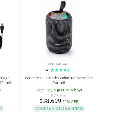
COD. PARLN021
4.8
intage
Parlante Bluetooth Gadnic PocketBeats
800 mAh
Portatil
!
Llega Hoy o
¡Retiralo hoy!
$77.398
$38.699
50% OFF
ÉS
DESDE 6 CUOTAS SIN INTERÉS