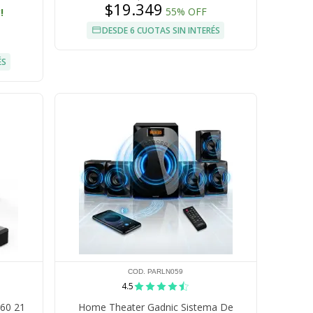
$19.349
55% OFF
!
DESDE 6 CUOTAS SIN INTERÉS
ÉS
COD. PARLN059
4.5
160 21
Home Theater Gadnic Sistema De