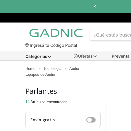
cuotas sin interés
con todos los bancos
Ingresá tu Código Postal
Ofertas
Preventa
Categorías
Home
Tecnologia
Audio
Equipos de Audio
Parlantes
14
Artículos encontrados
Envío gratis