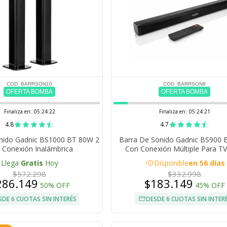
COD. BARRSON10
COD. BARRSON9
OFERTA BOMBA
OFERTA BOMBA
Finaliza en:
05:24:21
Finaliza en:
05:24:20
4.8
4.7
onido Gadnic BS1000 BT 80W 2
Barra De Sonido Gadnic BS900
 Conexión Inalámbrica
Con Conexión Múltiple Para TV
Multimedia
acute
Llega
Gratis
Hoy
Disponible
en 56 días
$572.298
$332.998
286.149
$183.149
50% OFF
45% OFF
SDE 6 CUOTAS SIN INTERÉS
DESDE 6 CUOTAS SIN INTER