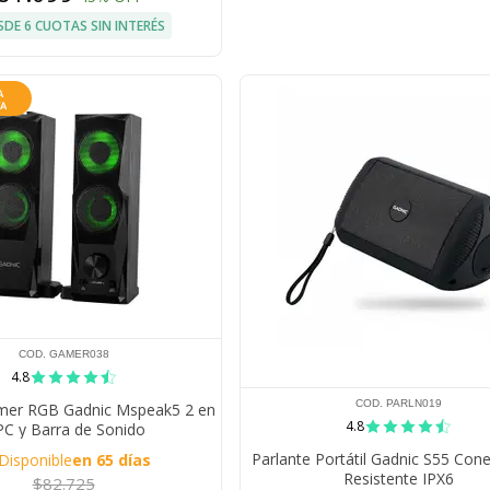
SDE 6 CUOTAS SIN INTERÉS
COD. GAMER038
4.8
COD. PARLN019
mer RGB Gadnic Mspeak5 2 en
4.8
PC y Barra de Sonido
Parlante Portátil Gadnic S55 Con
Disponible
en 65 días
Resistente IPX6
$82.725