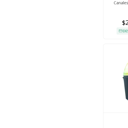
Canale
$
DE