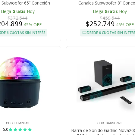
s Subwoofer 65” Conexión
Canales Subwoofer 8” Conex
Inalámbrica 120W
Inalámbrica 160W
Llega
Gratis
Hoy
Llega
Gratis
Hoy
$372.544
$459.544
204.899
$252.749
45% OFF
45% OFF
SDE 6 CUOTAS SIN INTERÉS
DESDE 6 CUOTAS SIN INTER
COD. LUMIN043
COD. BARSON23
5.0
Barra de Sonido Gadnic Nova2