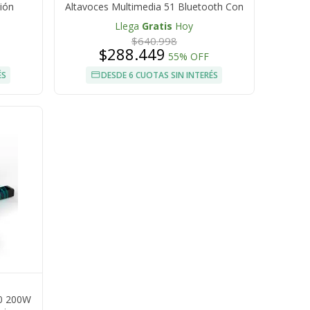
ión
Altavoces Multimedia 51 Bluetooth Con
Subwoofer Amplificado 45W Control
Llega
Gratis
Hoy
Remoto Radio FM RCA Para TV PC Y
$640.998
Reproductores
$288.449
55% OFF
ÉS
DESDE 6 CUOTAS SIN INTERÉS
00 200W