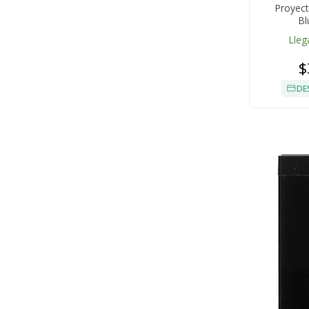
Proyect
Bl
Lleg
$
DE