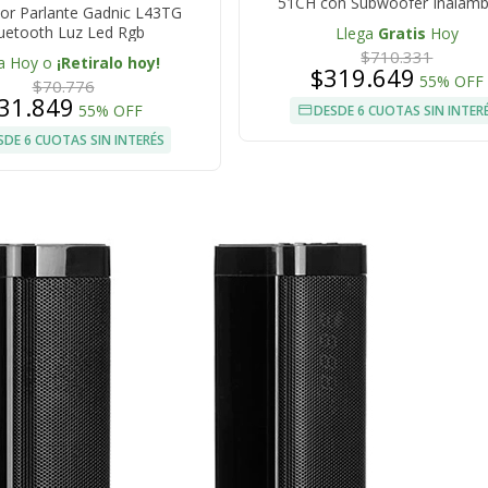
51CH con Subwoofer Inalámb
or Parlante Gadnic L43TG
Conexión BT Sonido Envolve
uetooth Luz Led Rgb
Llega
Gratis
Hoy
$710.331
a Hoy o
¡Retiralo hoy!
$319.649
55% OFF
$70.776
31.849
55% OFF
DESDE 6 CUOTAS SIN INTER
SDE 6 CUOTAS SIN INTERÉS