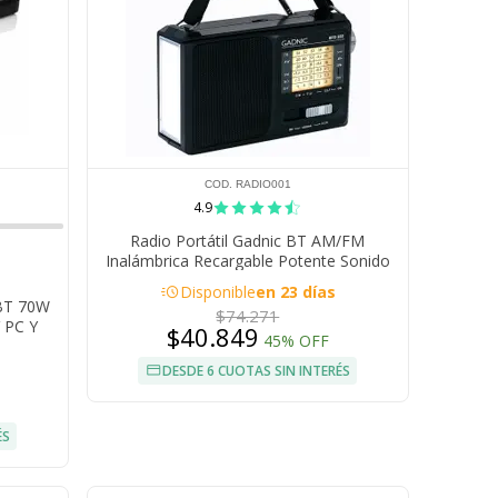
COD. RADIO001
4.9
Radio Portátil Gadnic BT AM/FM
Inalámbrica Recargable Potente Sonido
Con Linterna LED 5W
acute
Disponible
en 23 días
 BT 70W
$74.271
 PC Y
$40.849
45% OFF
DESDE 6 CUOTAS SIN INTERÉS
ÉS