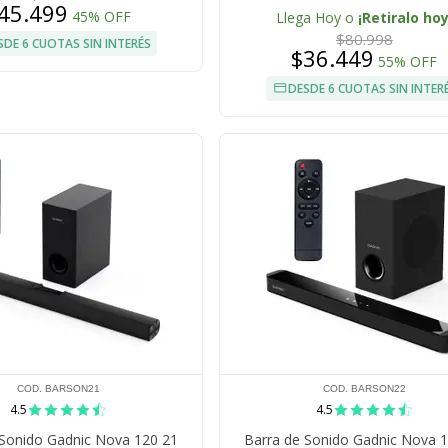
45.499
45% OFF
Llega Hoy o
¡Retiralo hoy
$80.998
SDE 6 CUOTAS SIN INTERÉS
$36.449
55% OFF
DESDE 6 CUOTAS SIN INTER
COD. BARSON21
COD. BARSON22
4.5
4.5
 Sonido Gadnic Nova 120 21
Barra de Sonido Gadnic Nova 