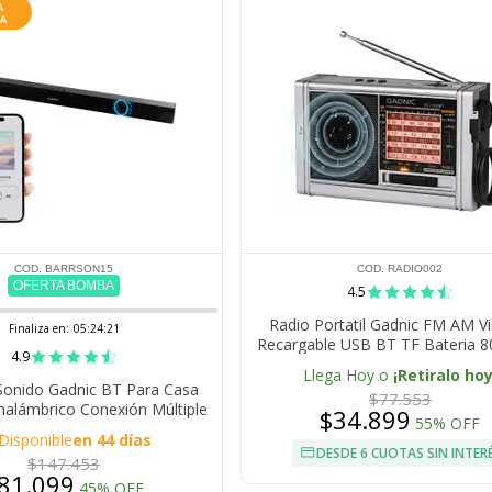
COD. BARRSON15
COD. RADIO002
OFERTA BOMBA
4.5
Radio Portatil Gadnic FM AM V
Finaliza en:
05:24:20
Recargable USB BT TF Bateria 
4.9
Altavoz 3 W
Llega Hoy o
¡Retiralo hoy
Sonido Gadnic BT Para Casa
$77.553
Inalámbrico Conexión Múltiple
$34.899
55% OFF
Disponible
en 44 días
DESDE 6 CUOTAS SIN INTER
$147.453
81.099
45% OFF