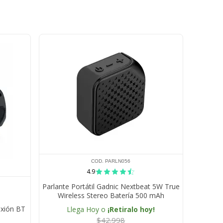
COD. PARLN056
4.9
Parlante Portátil Gadnic Nextbeat 5W True
Wireless Stereo Batería 500 mAh
exión BT
Llega Hoy o
¡Retiralo hoy!
$42.998