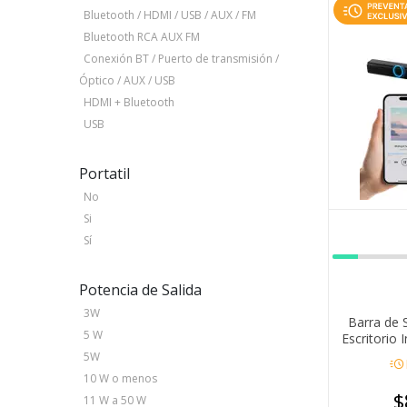
Bluetooth / HDMI / USB / AUX / FM
Bluetooth RCA AUX FM
Conexión BT / Puerto de transmisión /
Óptico / AUX / USB
HDMI + Bluetooth
USB
Portatil
No
Si
Sí
Potencia de Salida
3W
Barra de 
5 W
Escritorio 
5W
acute
10 W o menos
$
11 W a 50 W