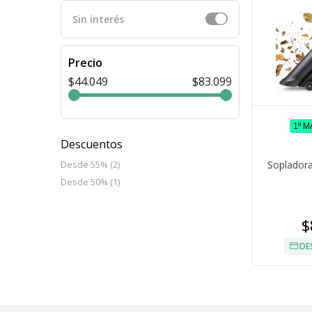
Sin interés
Precio
$44.049
$83.099
1º 
Descuentos
Sopladora
Desde 55% (2)
Desde 50% (1)
$
DE