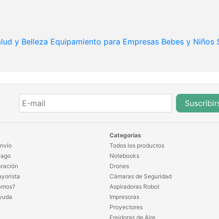
lud y Belleza
Equipamiento para Empresas
Bebes y Niños
Suscribir
Categorías
nvío
Todos los productos
Pago
Notebooks
ración
Drones
yorista
Cámaras de Seguridad
amos?
Aspiradoras Robot
yuda
Impresoras
Proyectores
Freidoras de Aire