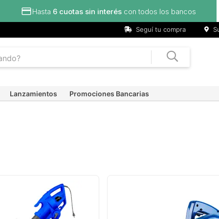
in interés
con todos los bancos
Seguí tu compra
Su
Lanzamientos
Promociones Bancarias