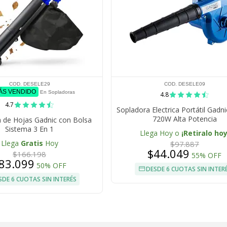
COD. DESELE29
COD. DESELE09
MÁS VENDIDO
En Sopladoras
4.8
4.7
Sopladora Electrica Portátil Gadn
720W Alta Potencia
 de Hojas Gadnic con Bolsa
Sistema 3 En 1
Llega Hoy o
¡Retiralo hoy
Llega
Gratis
Hoy
$97.887
$44.049
$166.198
55% OFF
83.099
50% OFF
DESDE 6 CUOTAS SIN INTER
SDE 6 CUOTAS SIN INTERÉS