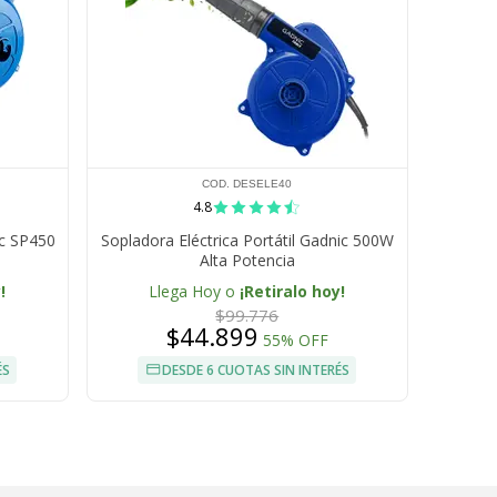
COD. DESELE40
4.8
ic SP450
Sopladora Eléctrica Portátil Gadnic 500W
Alta Potencia
!
Llega Hoy o
¡Retiralo hoy!
$99.776
$44.899
55% OFF
ÉS
DESDE 6 CUOTAS SIN INTERÉS