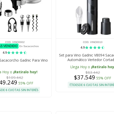
COD. VINO0002
COD. VINO0010
ÁS VENDIDO
En Sacacorchos
4.9
4.9
Set para Vino Gadnic V8094 Sac
Automático Vertedor Corta
 Sacacorcho Gadnic Para Vino
Llega Hoy o
¡Retiralo hoy
a Hoy o
¡Retiralo hoy!
$83.442
$37.549
$109.442
55% OFF
49.249
55% OFF
DESDE 6 CUOTAS SIN INTER
SDE 6 CUOTAS SIN INTERÉS