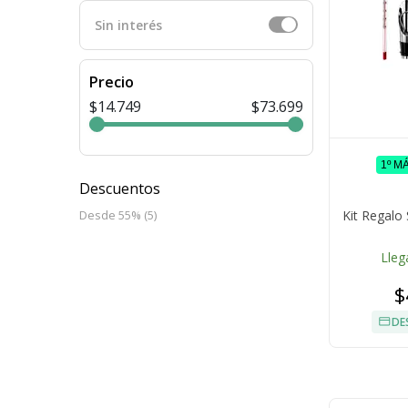
Sin interés
Precio
$14.749
$73.699
1º M
Descuentos
Kit Regalo
Desde 55% (5)
Lleg
$
DE