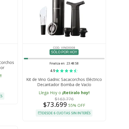
COD. VINO0008
SÓLO POR HOY
acorchos
Finaliza en:
23:48:57
dor
4.9
!
Kit de Vino Gadnic Sacacorchos Eléctrico
Decantador Bomba de Vacío
Llega Hoy o
¡Retiralo hoy!
ÉS
$163.776
$73.699
55% OFF
DESDE 6 CUOTAS SIN INTERÉS