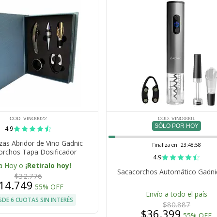
COD. VINO0022
COD. VINO0001
SÓLO POR HOY
4.9
ezas Abridor de Vino Gadnic
Finaliza en:
23:48:57
orchos Tapa Dosificador
4.9
a Hoy o
¡Retiralo hoy!
Sacacorchos Automático Gadni
$32.776
14.749
55% OFF
Envío a todo el país
SDE 6 CUOTAS SIN INTERÉS
$80.887
$36.399
55% OFF