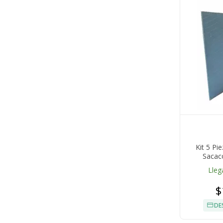
Kit 5 Pi
Sacac
Lleg
$
DE