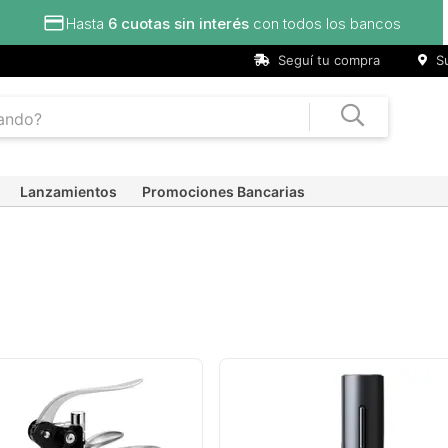
Hasta
6 cuotas sin interés
con todos los bancos
Seguí tu compra
Su
Lanzamientos
Promociones Bancarias