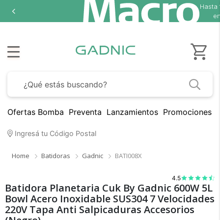
Hasta
en
Ofertas Bomba
Preventa
Lanzamientos
Promociones B
Ingresá tu Código Postal
Home
Batidoras
Gadnic
BATI008X
4.5
Batidora Planetaria Cuk By Gadnic 600W 5L
Bowl Acero Inoxidable SUS304 7 Velocidades
220V Tapa Anti Salpicaduras Accesorios