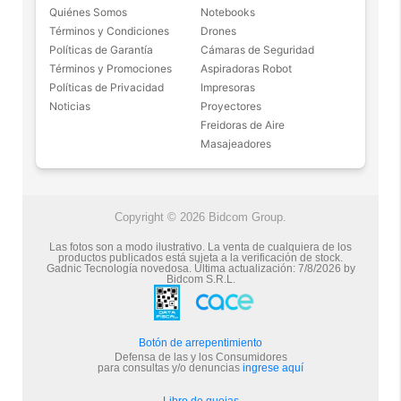
mayor control durante el proceso de preparación.
Quiénes Somos
Notebooks
- Hoja extraíble y cuenco para facilitar la limpieza: Si
Términos y Condiciones
Drones
Incluye accesorios para batir, mezclar y amasar
Políticas de Garantía
Cámaras de Seguridad
La batidora CUK by GADNIC incluye gancho amasador,
Términos y Promociones
Aspiradoras Robot
batidor globo y mezclador plano. Además incorpora tapa
Políticas de Privacidad
Impresoras
anti salpicaduras que ayuda a mantener la cocina más
Noticias
Proyectores
limpia.
Freidoras de Aire
Masajeadores
Copyright © 2026 Bidcom Group.
Las fotos son a modo ilustrativo. La venta de cualquiera de los
productos publicados está sujeta a la verificación de stock.
Gadnic Tecnología novedosa.
Última actualización:
7/8/2026
by
Bidcom S.R.L.
Botón de arrepentimiento
Defensa de las y los Consumidores
para consultas y/o denuncias
ingrese aquí