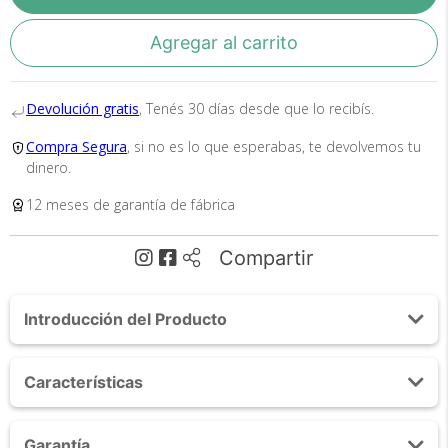
Envío
Asegurado
Agregar al carrito
Todos nuestros envíos
cuentan con seguro total.
Devolución gratis
, Tenés 30 días desde que lo recibís.
Compra Segura
, si no es lo que esperabas, te devolvemos tu
dinero.
12 meses de garantía de fábrica
Compartir
Cambios y Devoluciones
Te damos 30 días de prueba.
Introducción del Producto
Si no es lo que esperabas, te devolvemos tu
dinero.
Acerca de Batidora Planetaria Cuk By Gadnic 600W
Características
5L Bowl Acero Inoxidable SUS304 7 Velocidades
220V Tapa Anti Salpicaduras Accesorios
- Versátil: Si
Potencia de 600W para preparar todo tipo de recetas
Garantía