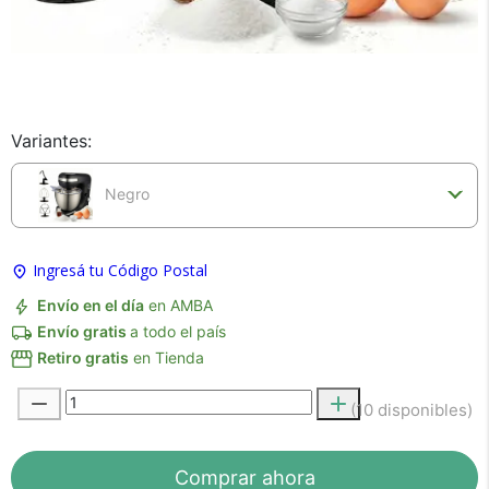
dinero!
Variantes:
Negro
Tu compra segura
Cumplimos con los más altos estándares de
Ingresá tu Código Postal
seguridad. Nos avalan 14 años de
Envío en el día
en AMBA
trayectoria.
Envío gratis
a todo el país
Retiro gratis
en Tienda
(10 disponibles)
Comprar ahora