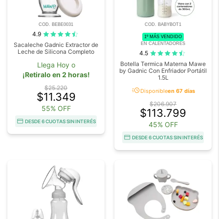
COD. BEBE0031
COD. BABYBOT1
4.9
1º MÁS VENDIDO
EN CALENTADORES
Sacaleche Gadnic Extractor de
Leche de Silicona Completo
4.5
Botella Termica Materna Mawe
Llega Hoy o
by Gadnic Con Enfriador Portátil
¡Retiralo en 2 horas!
1.5L
$25.220
acute
Disponible
en 67 días
$11.349
$206.907
55% OFF
$113.799
DESDE 6 CUOTAS SIN INTERÉS
45% OFF
DESDE 6 CUOTAS SIN INTERÉS