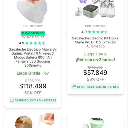
COD. BEBE0082
COD. BEBE0015
4.9
1º MÁS VENDIDO
EN SACALECHES
Sacaleches Gadnic Kit Doble
Mave Pro D-115 Extractor
4.9
Automático
Sacaleche Electrico Mawe By
Gadnic Portatil 9 Niveles 3
Llega Hoy o
Modos Bateria 800mAh
¡Retiralo en 2 horas!
Pantalla LED Succion
300mmHg
$115.698
$57.849
Llega
Gratis
Hoy
50% OFF
$236.998
$118.499
DESDE 6 CUOTAS SIN INTERÉS
50% OFF
DESDE 6 CUOTAS SIN INTERÉS