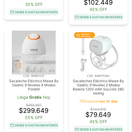
$102.449
35% OFF
45% OFF
DESDE 6 CUOTAS SIN INTERÉS
DESDE 6 CUOTAS SIN INTERÉS
COD. BEBE0155
COD. BABYPUM1
Sacaleche Eléctrico Mawe By
Sacaleches Eléctrico Mawe By
Gadnic 9 Niveles 4 Modos
Gadnic 9 Niveles 2 Modos
Portátil
Batería 1200 mAh Succión 280
mmHg
Llega
Gratis
Hoy
acute
Disponible
en 47 días
$665.887
$299.649
$144.816
$79.649
55% OFF
45% OFF
DESDE 6 CUOTAS SIN INTERÉS
DESDE 6 CUOTAS SIN INTERÉS