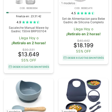
1 modelos
COD. BEBE0004
COD. BEBE147X
4.5
Finaliza en:
23:31:41
Set de Alimentacion para Bebe
4.9
Gadnic de Silicona Completo
Sacaleche Manual Mawe by
Llega Hoy o
Gadnic 150ml BRP00104
¡Retiralo en 2 horas!
Llega Hoy o
$40.442
¡Retiralo en 2 horas!
$18.199
$30.331
55% OFF
$13.649
DESDE 6 CUOTAS SIN INTERÉS
55% OFF
DESDE 6 CUOTAS SIN INTERÉS
1 modelos
2 modelos