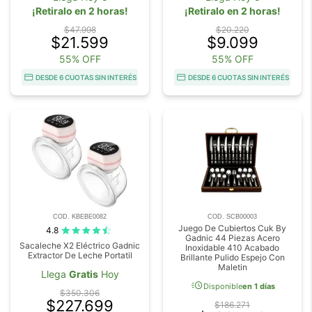
¡Retiralo en 2 horas!
¡Retiralo en 2 horas!
$47.998
$20.220
$21.599
$9.099
55% OFF
55% OFF
DESDE 6 CUOTAS SIN INTERÉS
DESDE 6 CUOTAS SIN INTERÉS
COD. KBEBE0082
COD. SCB00003
Juego De Cubiertos Cuk By
4.8
Gadnic 44 Piezas Acero
Sacaleche X2 Eléctrico Gadnic
Inoxidable 410 Acabado
Extractor De Leche Portatil
Brillante Pulido Espejo Con
Maletin
Llega
Gratis
Hoy
acute
Disponible
en 1 días
$350.306
$227.699
$186.271