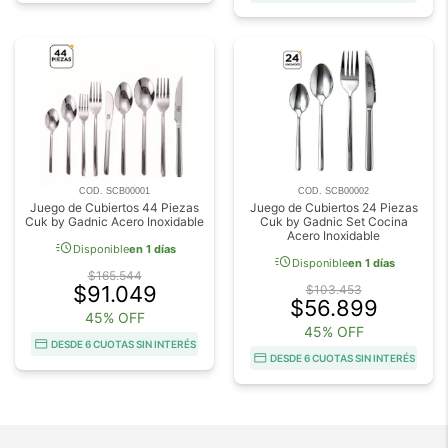
COD. SCB00001
COD. SCB00002
Juego de Cubiertos 44 Piezas
Juego de Cubiertos 24 Piezas
Cuk by Gadnic Acero Inoxidable
Cuk by Gadnic Set Cocina
Acero Inoxidable
acute
Disponible
en 1 días
acute
Disponible
en 1 días
$165.544
$91.049
$103.453
$56.899
45% OFF
45% OFF
DESDE 6 CUOTAS SIN INTERÉS
DESDE 6 CUOTAS SIN INTERÉS