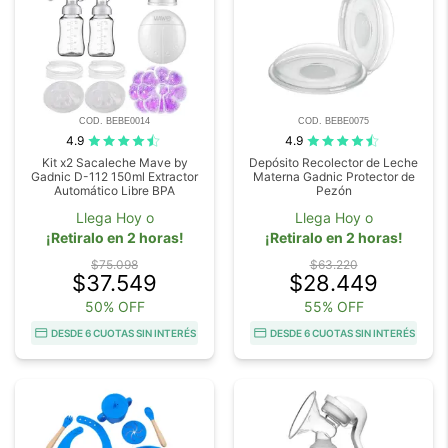
COD. BEBE0014
COD. BEBE0075
4.9
4.9
Kit x2 Sacaleche Mave by
Depósito Recolector de Leche
Gadnic D-112 150ml Extractor
Materna Gadnic Protector de
Automático Libre BPA
Pezón
Llega Hoy o
Llega Hoy o
¡Retiralo en 2 horas!
¡Retiralo en 2 horas!
$75.098
$63.220
$37.549
$28.449
50% OFF
55% OFF
DESDE 6 CUOTAS SIN INTERÉS
DESDE 6 CUOTAS SIN INTERÉS