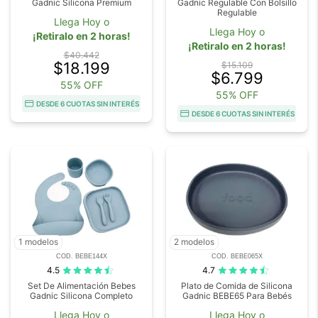
Gadnic Silicona Premium
Gadnic Regulable Con Bolsillo
Regulable
Llega Hoy o
Llega Hoy o
¡Retiralo en 2 horas!
¡Retiralo en 2 horas!
$40.442
$18.199
$15.109
$6.799
55% OFF
55% OFF
DESDE 6 CUOTAS SIN INTERÉS
DESDE 6 CUOTAS SIN INTERÉS
1 modelos
2 modelos
COD. BEBE144X
COD. BEBE065X
4.5
4.7
Set De Alimentación Bebes
Plato de Comida de Silicona
Gadnic Silicona Completo
Gadnic BEBE65 Para Bebés
Llega Hoy o
Llega Hoy o