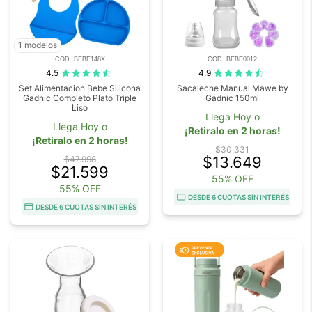
1 modelos
COD. BEBE148X
COD. BEBE0012
4.5
4.9
Set Alimentacion Bebe Silicona
Sacaleche Manual Mawe by
Gadnic Completo Plato Triple
Gadnic 150ml
Liso
Llega Hoy o
Llega Hoy o
¡Retiralo en 2 horas!
¡Retiralo en 2 horas!
$30.331
$13.649
$47.998
$21.599
55% OFF
55% OFF
DESDE 6 CUOTAS SIN INTERÉS
DESDE 6 CUOTAS SIN INTERÉS