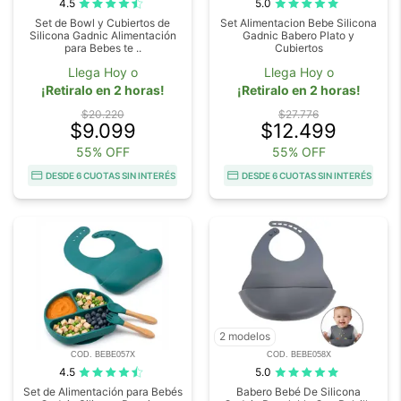
4.5
5.0
Set de Bowl y Cubiertos de
Set Alimentacion Bebe Silicona
Silicona Gadnic Alimentación
Gadnic Babero Plato y
para Bebes te ..
Cubiertos
Llega Hoy o
Llega Hoy o
¡Retiralo en 2 horas!
¡Retiralo en 2 horas!
$20.220
$27.776
$9.099
$12.499
55% OFF
55% OFF
DESDE 6 CUOTAS SIN INTERÉS
DESDE 6 CUOTAS SIN INTERÉS
2 modelos
COD. BEBE057X
COD. BEBE058X
4.5
5.0
Set de Alimentación para Bebés
Babero Bebé De Silicona