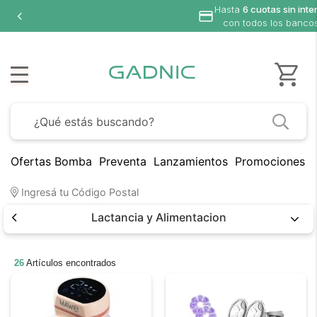
Hasta
6 cuotas sin inte
con todos los banco
Ofertas Bomba
Preventa
Lanzamientos
Promociones B
Ingresá tu Código Postal
Lactancia y Alimentacion
26
Artículos encontrados