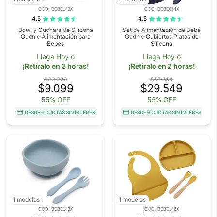
COD. BEBE142X
COD. BEBE054X
4.5
4.5
Bowl y Cuchara de Silicona
Set de Alimentación de Bebé
Gadnic Alimentación para
Gadnic Cubiertos Platos de
Bebes
Silicona
Llega Hoy o
Llega Hoy o
¡Retiralo en 2 horas!
¡Retiralo en 2 horas!
$20.220
$65.664
$9.099
$29.549
55% OFF
55% OFF
DESDE 6 CUOTAS SIN INTERÉS
DESDE 6 CUOTAS SIN INTERÉS
1 modelos
1 modelos
COD. BEBE143X
COD. BEBE146X