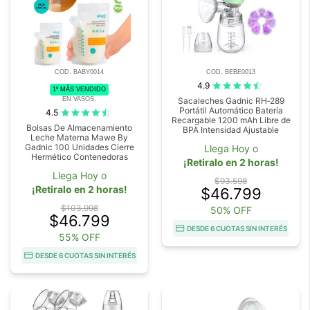
COD. BABY0014
COD. BEBE0013
4.9
1º MÁS VENDIDO
EN VASOS,
Sacaleches Gadnic RH‑289
Portátil Automático Batería
4.5
Recargable 1200 mAh Libre de
Bolsas De Almacenamiento
BPA Intensidad Ajustable
Leche Materna Mawe By
Gadnic 100 Unidades Cierre
Llega Hoy o
Hermético Contenedoras
¡Retiralo en 2 horas!
Llega Hoy o
$93.598
¡Retiralo en 2 horas!
$46.799
$103.998
50% OFF
$46.799
DESDE 6 CUOTAS SIN INTERÉS
55% OFF
DESDE 6 CUOTAS SIN INTERÉS