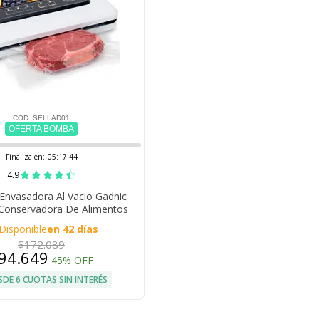
COD. SELLAD01
OFERTA BOMBA
Finaliza en:
05:17:43
4.9
Envasadora Al Vacio Gadnic
Conservadora De Alimentos
Tactil
Disponible
en 42 días
$172.089
94.649
45% OFF
SDE 6 CUOTAS SIN INTERÉS