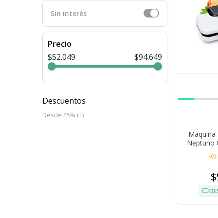
Sin interés
Precio
$52.049
$94.649
Descuentos
Desde 45% (1)
Maquina 
Neptuno 
acute
$
DE