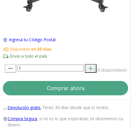
×
Medios de Pago
Ingresá tu Código Postal
Disponible
en 39 días
Envio a todo el país
(10 disponibles)
Recibí el producto que esperabas o
te devolvemos tu dinero.
Comprar ahora
En Bidcom te aseguramos recibir el producto
Devolución gratis
, Tenés 30 días desde que lo recibís.
que esperabas o te devolvemos el 100% de tu
dinero!
Compra Segura
, si no es lo que esperabas, te devolvemos tu
dinero.