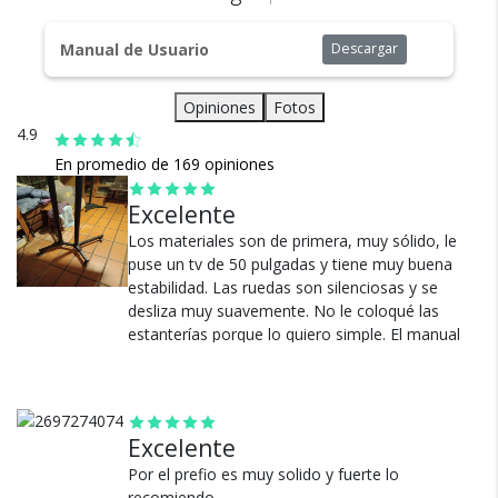
Todos nuestros envíos
con regulación de ±15° para una visión cómoda.
cuentan con seguro total.
Manual de Usuario
Descargar
Estante central multifunción:
Bandeja para colocar notebook, decodificador, consola o
Opiniones
Fotos
proyector. Optimiza el uso del espacio sin sumar muebles.
4.9
En promedio de 169 opiniones
Estructura estable:
Diseño robusto que soporta hasta 50 kg, pensado para
Excelente
durar y brindar confianza.
Cambios y Devoluciones
Los materiales son de primera, muy sólido, le
puse un tv de 50 pulgadas y tiene muy buena
Te damos 30 días de prueba.
estabilidad. Las ruedas son silenciosas y se
Si no es lo que esperabas, te devolvemos tu
desliza muy suavemente. No le coloqué las
dinero.
estanterías porque lo quiero simple. El manual
muy sencillo y completo. Sobraron tornillos pero
creo que son los de la repisa.
Ver más
Excelente
Por el prefio es muy solido y fuerte lo
recomiendo.