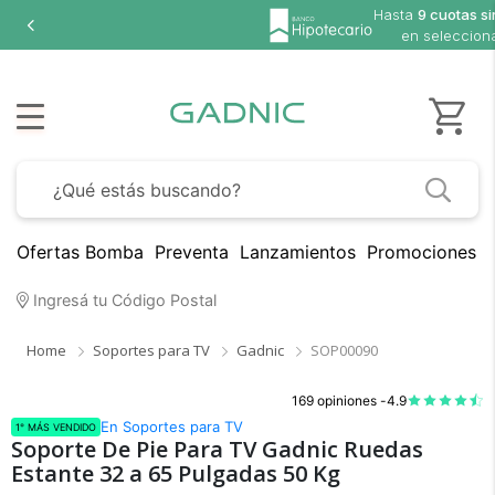
Hasta
9 cuotas si
en seleccion
Ofertas Bomba
Preventa
Lanzamientos
Promociones B
Ingresá tu Código Postal
Home
Soportes para TV
Gadnic
SOP00090
169 opiniones -
4.9
En Soportes para TV
1° MÁS VENDIDO
Soporte De Pie Para TV Gadnic Ruedas
Estante 32 a 65 Pulgadas 50 Kg