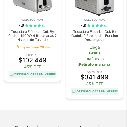
COD. TOSTAD06
COD. TOSTAD03
4.9
4.8
Tostadora Eléctrica Cuk By
Tostadora Eléctrica Cuk By
Gadnic 1400W 4 Rebanadas 7
Gadnic 2 Rebanadas Funcion
Niveles de Tostado
Descongelar
acute
Llega
Disponible
en 29 días
Gratis
$186.271
mañana o
$102.449
¡Retiralo mañana!
45% OFF
$525.383
DESDE 6 CUOTAS SIN INTERÉS
$341.499
35% OFF
DESDE 6 CUOTAS SIN INTERÉS