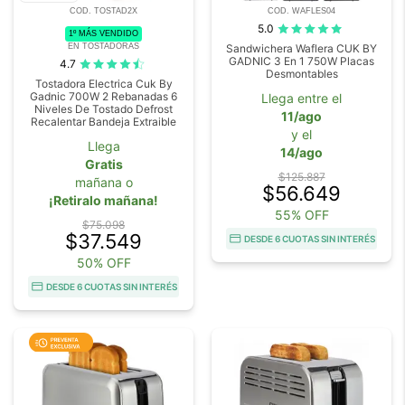
COD. TOSTAD2X
COD. WAFLES04
5.0
1º MÁS VENDIDO
EN TOSTADORAS
Sandwichera Waflera CUK BY
GADNIC 3 En 1 750W Placas
4.7
Desmontables
Tostadora Electrica Cuk By
Gadnic 700W 2 Rebanadas 6
Llega entre el
Niveles De Tostado Defrost
11/ago
Recalentar Bandeja Extraible
y el
Llega
14/ago
Gratis
$125.887
mañana o
$56.649
¡Retiralo mañana!
55% OFF
$75.098
$37.549
DESDE 6 CUOTAS SIN INTERÉS
50% OFF
DESDE 6 CUOTAS SIN INTERÉS