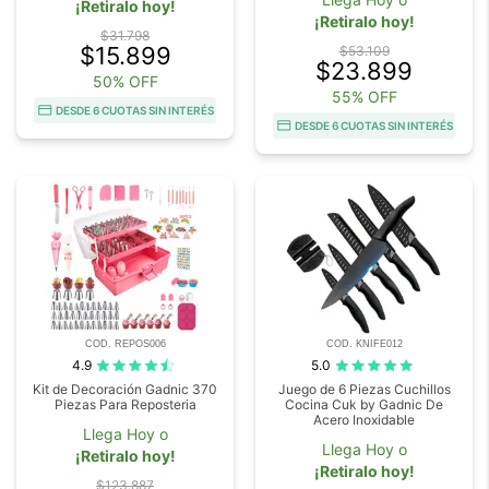
¡Retiralo hoy!
¡Retiralo hoy!
$31.798
$15.899
$53.109
$23.899
50% OFF
55% OFF
DESDE 6 CUOTAS SIN INTERÉS
DESDE 6 CUOTAS SIN INTERÉS
COD. REPOS006
COD. KNIFE012
4.9
5.0
Kit de Decoración Gadnic 370
Juego de 6 Piezas Cuchillos
Piezas Para Reposteria
Cocina Cuk by Gadnic De
Acero Inoxidable
Llega Hoy o
Llega Hoy o
¡Retiralo hoy!
¡Retiralo hoy!
$123.887