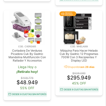
COD. CVERD005
COD. MHELA009
Cortadora De Verduras
Máquina Para Hacer Helado
Picadora Cuk By Gadnic
Cuk By Gadnic 12 Programas
Mandolina Multifunción Con
700W Con 3 Recipientes Y
Rallador Y Accesorios
Display LED
acute
Llega Hoy o
Disponible
en 26 días
¡Retiralo hoy!
$538.089
$295.949
$108.776
$48.949
45% OFF
55% OFF
DESDE 6 CUOTAS SIN INTERÉS
DESDE 6 CUOTAS SIN INTERÉS