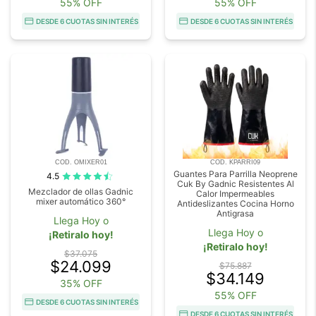
55% OFF
55% OFF
DESDE 6 CUOTAS SIN INTERÉS
DESDE 6 CUOTAS SIN INTERÉS
COD. OMIXER01
COD. KPARRI09
Guantes Para Parrilla Neoprene
4.5
Cuk By Gadnic Resistentes Al
Mezclador de ollas Gadnic
Calor Impermeables
mixer automático 360°
Antideslizantes Cocina Horno
Antigrasa
Llega Hoy o
Llega Hoy o
¡Retiralo hoy!
¡Retiralo hoy!
$37.075
$24.099
$75.887
$34.149
35% OFF
55% OFF
DESDE 6 CUOTAS SIN INTERÉS
DESDE 6 CUOTAS SIN INTERÉS