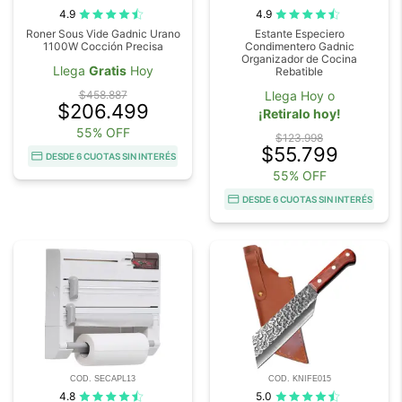
4.9
4.9
Roner Sous Vide Gadnic Urano
Estante Especiero
1100W Cocción Precisa
Condimentero Gadnic
Organizador de Cocina
Llega
Gratis
Hoy
Rebatible
$458.887
Llega Hoy o
$206.499
¡Retiralo hoy!
55% OFF
$123.998
$55.799
DESDE 6 CUOTAS SIN INTERÉS
55% OFF
DESDE 6 CUOTAS SIN INTERÉS
COD. SECAPL13
COD. KNIFE015
4.8
5.0