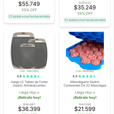
$55.749
$78.331
$35.249
55% OFF
55% OFF
DESDE 6 CUOTAS SIN INTERÉS
DESDE 6 CUOTAS SIN INTERÉS
COD. TABCOR01
COD. MEAT0001
4.8
4.9
Juego x3 Tablas de Cortar
Albondiguera Gadnic
Gadnic Antideslizantes
Contenedor De 32 Albondigas
Llega Hoy o
Llega Hoy o
¡Retiralo hoy!
¡Retiralo hoy!
$80.887
$47.998
$36.399
$21.599