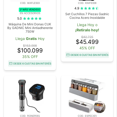
COD. WAFLES03
COD. KNIFE008
4.9
1º MÁS VENDIDO
EN ACCESORIOS
Set Cuchillos 7 Piezas Gadnic
Cocina Acero Inoxidable
5.0
Máquina De Mini Donas CUK
Llega Hoy o
By GADNIC Mini Antiadherente
¡Retiralo hoy!
750W
$82.725
Llega
Gratis
Hoy
$45.499
$153.998
45% OFF
$100.099
DESDE 6 CUOTAS SIN INTERÉS
35% OFF
DESDE 6 CUOTAS SIN INTERÉS
COD. RONER001
COD. ESPECIE5