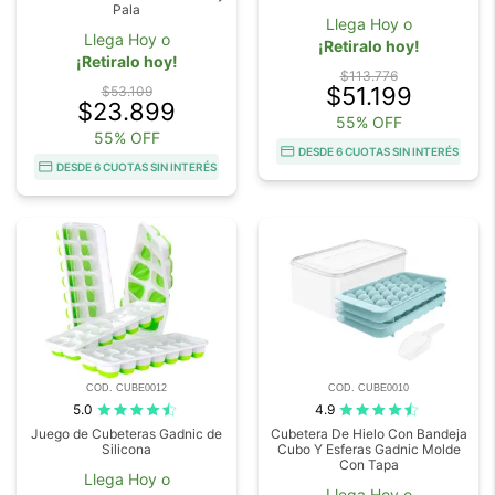
Pala
Llega Hoy o
Llega Hoy o
¡Retiralo hoy!
¡Retiralo hoy!
$113.776
$51.199
$53.109
$23.899
55% OFF
55% OFF
DESDE 6 CUOTAS SIN INTERÉS
DESDE 6 CUOTAS SIN INTERÉS
COD. CUBE0012
COD. CUBE0010
5.0
4.9
Juego de Cubeteras Gadnic de
Cubetera De Hielo Con Bandeja
Silicona
Cubo Y Esferas Gadnic Molde
Con Tapa
Llega Hoy o
Llega Hoy o