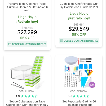
Portarrollo de Cocina y Papel
Cuchillo de Chef Forjado Cuk
Aluminio Gadnic Multifunción 6
By Gadnic con Funda de Piel
en 1
Llega Hoy o
Llega Hoy o
¡Retiralo hoy!
¡Retiralo hoy!
$65.664
$29.549
$60.664
$27.299
55% OFF
55% OFF
DESDE 6 CUOTAS SIN INTERÉS
DESDE 6 CUOTAS SIN INTERÉS
COD. CUBE0011
COD. REPOS001
4.9
5.0
Set de Cubeteras con Tapa
Set Reposteria Gadnic 66
Gadnic con Contenedor Pinza y
Piezas de Pastelería