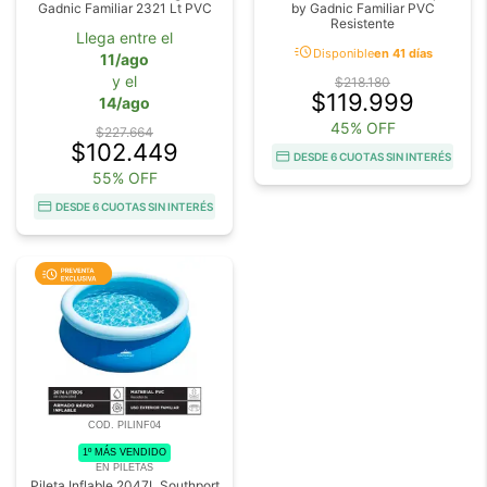
Gadnic Familiar 2321 Lt PVC
by Gadnic Familiar PVC
Resistente
Llega entre el
acute
Disponible
en 41 días
11/ago
y el
$218.180
$119.999
14/ago
45% OFF
$227.664
$102.449
DESDE 6 CUOTAS SIN INTERÉS
55% OFF
DESDE 6 CUOTAS SIN INTERÉS
COD. PILINF04
1º MÁS VENDIDO
EN PILETAS
Pileta Inflable 2047L Southport