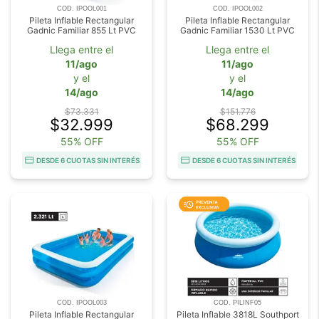
COD. IPOOL001
COD. IPOOL002
Pileta Inflable Rectangular
Pileta Inflable Rectangular
Gadnic Familiar 855 Lt PVC
Gadnic Familiar 1530 Lt PVC
Llega entre el
Llega entre el
11/ago
11/ago
y el
y el
14/ago
14/ago
$73.331
$151.776
$32.999
$68.299
55% OFF
55% OFF
DESDE 6 CUOTAS SIN INTERÉS
DESDE 6 CUOTAS SIN INTERÉS
COD. IPOOL003
COD. PILINF05
Pileta Inflable Rectangular
Pileta Inflable 3818L Southport