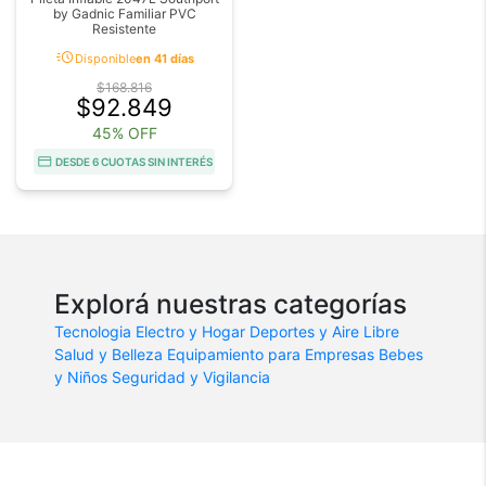
by Gadnic Familiar PVC
Resistente
acute
Disponible
en 41 días
$168.816
$92.849
45% OFF
DESDE 6 CUOTAS SIN INTERÉS
Explorá nuestras categorías
Tecnologia
Electro y Hogar
Deportes y Aire Libre
Salud y Belleza
Equipamiento para Empresas
Bebes
y Niños
Seguridad y Vigilancia