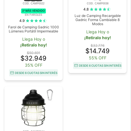
COD. CAMP0022
COD. CAMP0038
4.8
1º MÁS VENDIDO
EN FAROLES
Luz de Camping Recargable
Gadnic Forma Cambiable 8
4.9
Modos
Farol de Camping Gadnic 1000
Lúmenes Portátil Impermeable
Llega Hoy o
¡Retiralo hoy!
Llega Hoy o
¡Retiralo hoy!
$32.776
$14.749
$50.691
$32.949
55% OFF
35% OFF
DESDE 6 CUOTAS SIN INTERÉS
DESDE 6 CUOTAS SIN INTERÉS