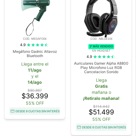
COD. MEGAFO04
COD. ABLUE104
4.9
1º MÁS VENDIDO
EN HEADSET
Megáfono Gadnic Altavoz
Bluetooth
4.9
Auriculares Gamer Alpha A8800
Llega entre el
Play Microfono Luz RGB
11/ago
Cancelacion Sonido
y el
Llega
14/ago
Gratis
$80.887
mañana o
$36.399
¡Retiralo mañana!
55% OFF
$114.442
$51.499
DESDE 6 CUOTAS SIN INTERÉS
55% OFF
DESDE 6 CUOTAS SIN INTERÉS