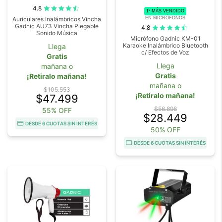
4.8
1º MÁS VENDIDO
EN MICRÓFONOS
Auriculares Inalámbricos Vincha
Gadnic AU73 Vincha Plegable
4.8
Sonido Música
Micrófono Gadnic KM-01
Karaoke Inalámbrico Bluetooth
Llega
c/ Efectos de Voz
Gratis
Llega
mañana o
Gratis
¡Retiralo mañana!
mañana o
$105.553
¡Retiralo mañana!
$47.499
$56.898
55% OFF
$28.449
DESDE 6 CUOTAS SIN INTERÉS
50% OFF
DESDE 6 CUOTAS SIN INTERÉS