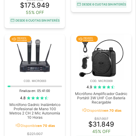
$175.949
DESDE 6 CUOTAS SIN INTERÉS
55% OFF
DESDE 6 CUOTAS SIN INTERÉS
COD. MICRO003
COD. MICRO009
4.9
Finaliza en:
05:40:59
Micrófono Amplificador Gadnic
4.8
Portátil 3W UHF Con Batería
Recargable
Micrófono Gadnic Inalámbrico
Profesional de Mano 100
acute
Disponible
en 70 días
Metros 2 CH 2 Mic Autonomía
10 Horas
$57.907
$31.849
acute
Disponible
en 70 días
45% OFF
$221.907