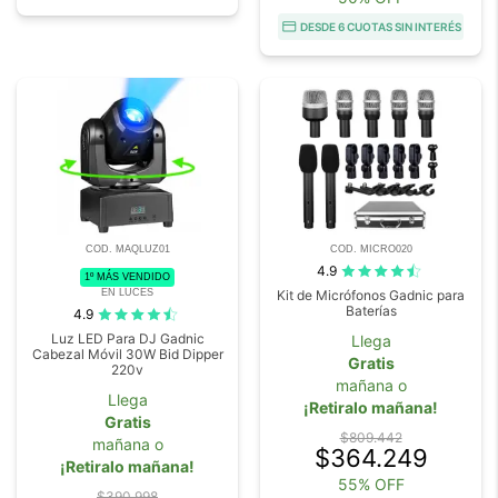
DESDE 6 CUOTAS SIN INTERÉS
COD. MAQLUZ01
COD. MICRO020
4.9
1º MÁS VENDIDO
EN LUCES
Kit de Micrófonos Gadnic para
Baterías
4.9
Luz LED Para DJ Gadnic
Llega
Cabezal Móvil 30W Bid Dipper
Gratis
220v
mañana o
Llega
¡Retiralo mañana!
Gratis
$809.442
mañana o
$364.249
¡Retiralo mañana!
55% OFF
$390.998