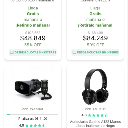
IC Control App Inalámbrico
Conferencias 2CH
Llega
Llega
Gratis
Gratis
mañana o
mañana o
¡Retiralo mañana!
¡Retiralo mañana!
$108.553
$168.498
$48.849
$84.249
55% OFF
50% OFF
DESDE 6 CUOTAS SIN INTERÉS
DESDE 6 CUOTAS SIN INTERÉS
COD. CARSIR01
COD. ABLUE122
4.8
Finaliza en:
05:40:59
Auriculares Gadnic A122 Manos
4.9
Libres Inalambrico Negro