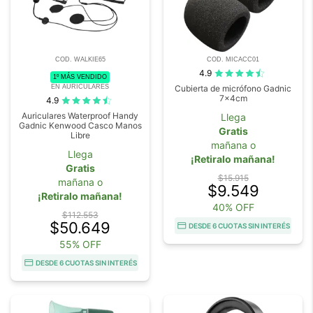
COD. WALKIE65
COD. MICACC01
4.9
1º MÁS VENDIDO
EN AURICULARES
Cubierta de micrófono Gadnic
7x4cm
4.9
Auriculares Waterproof Handy
Llega
Gadnic Kenwood Casco Manos
Gratis
Libre
mañana o
Llega
¡Retiralo mañana!
Gratis
$15.915
mañana o
$9.549
¡Retiralo mañana!
40% OFF
$112.553
$50.649
DESDE 6 CUOTAS SIN INTERÉS
55% OFF
DESDE 6 CUOTAS SIN INTERÉS