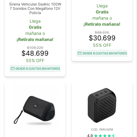
Sirena Vehicular Gadnic 100W
Llega
7 Sonidos Con Megáfono 12V
Gratis
Policía
mañana o
Llega
¡Retiralo mañana!
Gratis
$68.220
mañana o
$30.699
¡Retiralo mañana!
55% OFF
$108.220
$48.699
DESDE 6 CUOTAS SIN INTERÉS
55% OFF
DESDE 6 CUOTAS SIN INTERÉS
COD. PARLN056
4.9