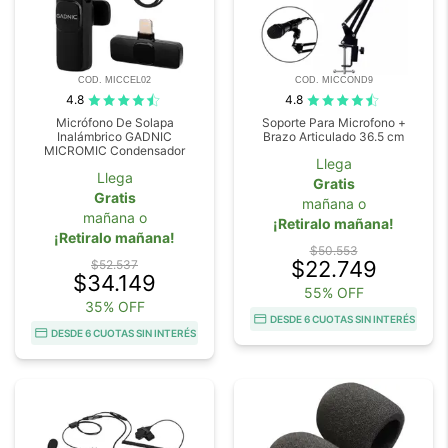
COD. MICCEL02
COD. MICCOND9
4.8
4.8
Micrófono De Solapa
Soporte Para Microfono +
Inalámbrico GADNIC
Brazo Articulado 36.5 cm
MICROMIC Condensador
Llega
Llega
Gratis
Gratis
mañana o
mañana o
¡Retiralo mañana!
¡Retiralo mañana!
$50.553
$22.749
$52.537
$34.149
55% OFF
35% OFF
DESDE 6 CUOTAS SIN INTERÉS
DESDE 6 CUOTAS SIN INTERÉS