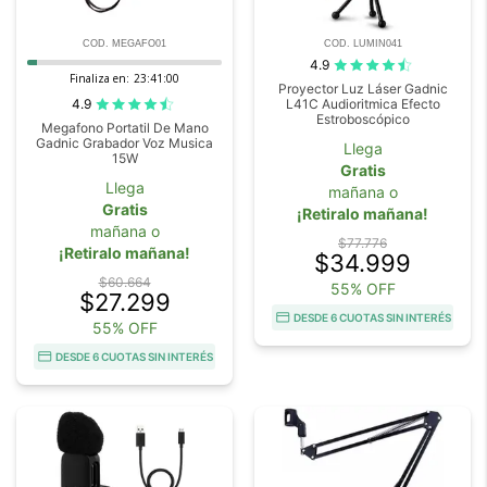
COD. MEGAFO01
COD. LUMIN041
4.9
Finaliza en:
23:40:59
Proyector Luz Láser Gadnic
4.9
L41C Audioritmica Efecto
Estroboscópico
Megafono Portatil De Mano
Gadnic Grabador Voz Musica
Llega
15W
Gratis
Llega
mañana o
Gratis
¡Retiralo mañana!
mañana o
$77.776
¡Retiralo mañana!
$34.999
$60.664
55% OFF
$27.299
DESDE 6 CUOTAS SIN INTERÉS
55% OFF
DESDE 6 CUOTAS SIN INTERÉS