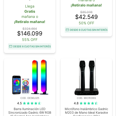
¡Retiralo mañana!
Llega
Gratis
$85.098
$42.549
mañana o
¡Retiralo mañana!
50% OFF
$324.664
DESDE 6 CUOTAS SIN INTERÉS
$146.099
55% OFF
DESDE 6 CUOTAS SIN INTERÉS
COD. DESKL025
COD. MICRO001
4.5
4.8
Barra Iluminación LED
Micrófono Inalámbrico Gadnic
Sincronizado Gadnic 6W RGB
M203 de Mano Ideal Karaoke