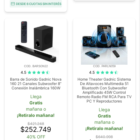
DESDE 6 CUOTAS SIN INTERÉS
COD. BARSON22
COD. PARLN059
4.5
4.5
Barra de Sonido Gadnic Nova
Home Theater Gadnic Sistema
160 21 Canales Subwoofer 8”
De Altavoces Multimedia 51
Conexión Inalámbrica 160W
Bluetooth Con Subwoofer
Amplificado 45W Control
Llega
Remoto Radio FM RCA Para TV
PC Y Reproductores
Gratis
mañana o
Llega
¡Retiralo mañana!
Gratis
mañana o
$421.248
$252.749
¡Retiralo mañana!
40% OFF
$640.998