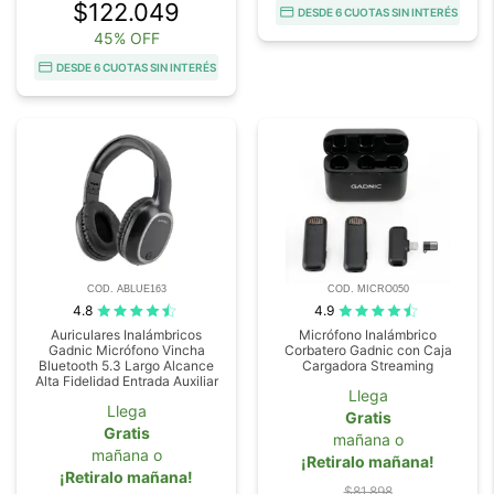
$122.049
DESDE 6 CUOTAS SIN INTERÉS
45% OFF
DESDE 6 CUOTAS SIN INTERÉS
COD. ABLUE163
COD. MICRO050
4.8
4.9
Auriculares Inalámbricos
Micrófono Inalámbrico
Gadnic Micrófono Vincha
Corbatero Gadnic con Caja
Bluetooth 5.3 Largo Alcance
Cargadora Streaming
Alta Fidelidad Entrada Auxiliar
Llega
Llega
Gratis
Gratis
mañana o
mañana o
¡Retiralo mañana!
¡Retiralo mañana!
$81.898