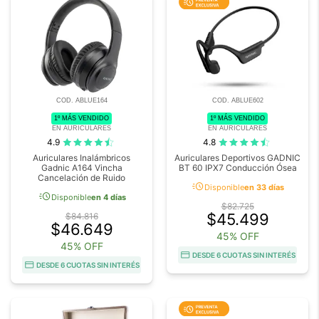
COD. ABLUE164
COD. ABLUE602
1º MÁS VENDIDO
1º MÁS VENDIDO
EN AURICULARES
EN AURICULARES
4.9
4.8
Auriculares Inalámbricos
Auriculares Deportivos GADNIC
Gadnic A164 Vincha
BT 60 IPX7 Conducción Ósea
Cancelación de Ruido
acute
Disponible
en 33 días
acute
Disponible
en 4 días
$82.725
$45.499
$84.816
$46.649
45% OFF
45% OFF
DESDE 6 CUOTAS SIN INTERÉS
DESDE 6 CUOTAS SIN INTERÉS