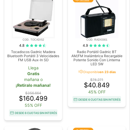
COD. TOCADIS2
COD. RADIO001
4.8
4.9
Tocadiscos Gadnic Madera
Radio Portátil Gadnic BT
Bluetooth Portátil 3 Velocidades
AM/FM Inalámbrica Recargable
FM USB Aux-In SD
Potente Sonido Con Linterna
LED 5W
Llega
acute
Disponible
en 23 días
Gratis
mañana o
$74.271
$40.849
¡Retiralo mañana!
45% OFF
$356.664
$160.499
DESDE 6 CUOTAS SIN INTERÉS
55% OFF
DESDE 6 CUOTAS SIN INTERÉS