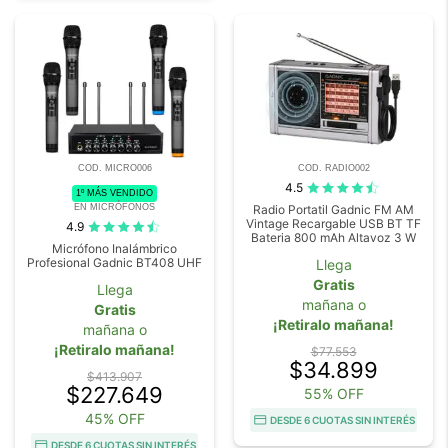
COD. MICRO006
COD. RADIO002
4.5
1º MÁS VENDIDO
EN MICRÓFONOS
Radio Portatil Gadnic FM AM
Vintage Recargable USB BT TF
4.9
Bateria 800 mAh Altavoz 3 W
Micrófono Inalámbrico
Profesional Gadnic BT408 UHF
Llega
Gratis
Llega
mañana o
Gratis
¡Retiralo mañana!
mañana o
¡Retiralo mañana!
$77.553
$34.899
$413.907
$227.649
55% OFF
45% OFF
DESDE 6 CUOTAS SIN INTERÉS
DESDE 6 CUOTAS SIN INTERÉS