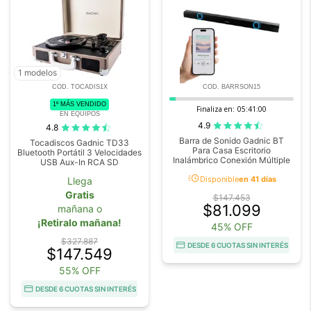
1 modelos
COD. TOCADIS1X
COD. BARRSON15
1º MÁS VENDIDO
Finaliza en:
05:40:59
EN EQUIPOS
4.9
4.8
Barra de Sonido Gadnic BT
Tocadiscos Gadnic TD33
Para Casa Escritorio
Bluetooth Portátil 3 Velocidades
Inalámbrico Conexión Múltiple
USB Aux-In RCA SD
acute
Disponible
en 41 días
Llega
Gratis
$147.453
$81.099
mañana o
¡Retiralo mañana!
45% OFF
$327.887
DESDE 6 CUOTAS SIN INTERÉS
$147.549
55% OFF
DESDE 6 CUOTAS SIN INTERÉS