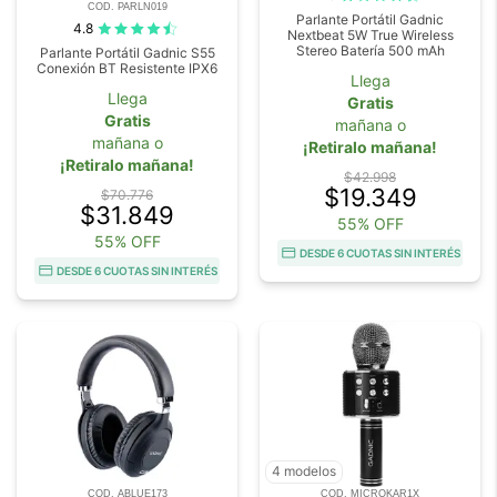
COD. PARLN019
Parlante Portátil Gadnic
4.8
Nextbeat 5W True Wireless
Stereo Batería 500 mAh
Parlante Portátil Gadnic S55
Conexión BT Resistente IPX6
Llega
Llega
Gratis
Gratis
mañana o
mañana o
¡Retiralo mañana!
¡Retiralo mañana!
$42.998
$19.349
$70.776
$31.849
55% OFF
55% OFF
DESDE 6 CUOTAS SIN INTERÉS
DESDE 6 CUOTAS SIN INTERÉS
4 modelos
COD. ABLUE173
COD. MICROKAR1X