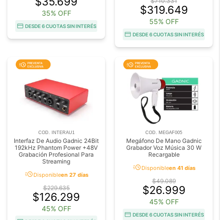
$35.699
$710.331
$319.649
35% OFF
55% OFF
DESDE 6 CUOTAS SIN INTERÉS
DESDE 6 CUOTAS SIN INTERÉS
COD. INTERAU1
COD. MEGAF005
Interfaz De Audio Gadnic 24Bit
Megáfono De Mano Gadnic
192kHz Phantom Power +48V
Grabador Voz Música 30 W
Grabación Profesional Para
Recargable
Streaming
acute
Disponible
en 41 días
acute
Disponible
en 27 días
$49.089
$26.999
$229.635
$126.299
45% OFF
45% OFF
DESDE 6 CUOTAS SIN INTERÉS