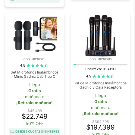
COD. MICRO051
COD. MICRO015
4.8
Finaliza en:
05:40:59
Set Micrófonos Inalámbricos
4.9
Minis Gadnic Usb Tipo C
Kit de Micrófonos Inalámbricos
Llega
Gadnic y Caja Receptora
Gratis
Llega
mañana o
Gratis
¡Retiralo mañana!
mañana o
$45.498
¡Retiralo mañana!
$22.749
$394.798
50% OFF
$197.399
DESDE 6 CUOTAS SIN INTERÉS
50% OFF