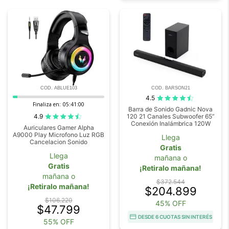
COD. ABLUE103
COD. BARSON21
4.5
Finaliza en:
05:40:59
Barra de Sonido Gadnic Nova
4.9
120 21 Canales Subwoofer 65”
Conexión Inalámbrica 120W
Auriculares Gamer Alpha
A9000 Play Microfono Luz RGB
Llega
Cancelacion Sonido
Gratis
Llega
mañana o
Gratis
¡Retiralo mañana!
mañana o
$372.544
¡Retiralo mañana!
$204.899
$106.220
45% OFF
$47.799
DESDE 6 CUOTAS SIN INTERÉS
55% OFF