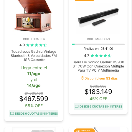
COD. TOCADIS6
COD. BARRSON9
4.9
Finaliza en:
05:40:59
Tocadiscos Gadnic Vintage
4.7
Bluetooth 3 Velocidades FM
USB Cassette
Barra De Sonido Gadnic BS900
BT 70W Con Conexión Múltiple
Llega entre el
Para TV PC Y Multimedia
11/ago
acute
Disponible
en 53 días
y el
14/ago
$332.998
$183.149
$1.039.109
$467.599
45% OFF
55% OFF
DESDE 6 CUOTAS SIN INTERÉS
DESDE 6 CUOTAS SIN INTERÉS