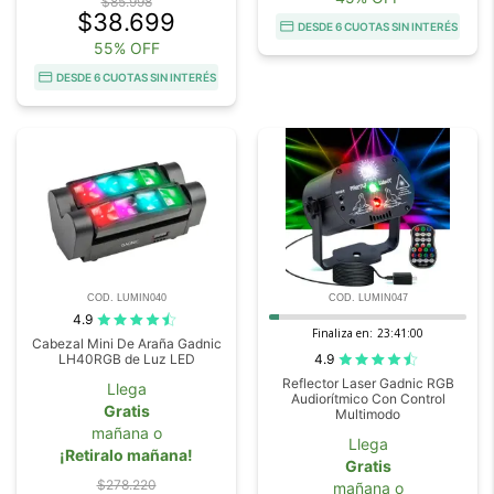
$85.998
$38.699
DESDE 6 CUOTAS SIN INTERÉS
55% OFF
DESDE 6 CUOTAS SIN INTERÉS
COD. LUMIN040
COD. LUMIN047
4.9
Finaliza en:
23:40:59
Cabezal Mini De Araña Gadnic
4.9
LH40RGB de Luz LED
Reflector Laser Gadnic RGB
Llega
Audiorítmico Con Control
Gratis
Multimodo
mañana o
Llega
¡Retiralo mañana!
Gratis
$278.220
mañana o