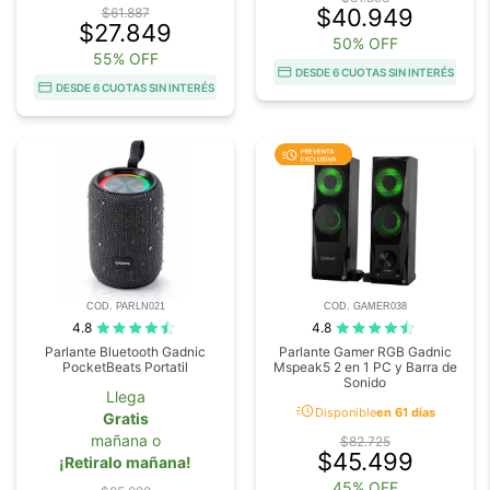
$40.949
$61.887
$27.849
50% OFF
55% OFF
DESDE 6 CUOTAS SIN INTERÉS
DESDE 6 CUOTAS SIN INTERÉS
COD. PARLN021
COD. GAMER038
4.8
4.8
Parlante Bluetooth Gadnic
Parlante Gamer RGB Gadnic
PocketBeats Portatil
Mspeak5 2 en 1 PC y Barra de
Sonido
Llega
acute
Disponible
en 61 días
Gratis
mañana o
$82.725
$45.499
¡Retiralo mañana!
45% OFF