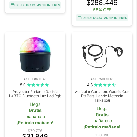
$288.449
DESDE 6 CUOTAS SIN INTERÉS
55% OFF
DESDE 6 CUOTAS SIN INTERÉS
COD. LUMIN043
COD. WALKIE63
5.0
4.8
Proyector Parlante Gadnic
Auricular Corbatero Gadnic Con
L43TG Bluetooth Luz Led Rgb
Ptt Para Handy Motorola
Talkabou
Llega
Llega
Gratis
Gratis
mañana o
mañana o
¡Retiralo mañana!
¡Retiralo mañana!
$70.776
$31.849
$20.998