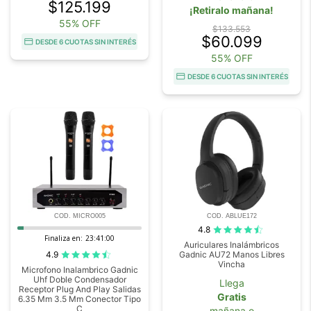
$125.199
¡Retiralo mañana!
55% OFF
$133.553
$60.099
DESDE 6 CUOTAS SIN INTERÉS
55% OFF
DESDE 6 CUOTAS SIN INTERÉS
COD. MICRO005
COD. ABLUE172
4.8
Finaliza en:
23:40:59
Auriculares Inalámbricos
4.9
Gadnic AU72 Manos Libres
Vincha
Microfono Inalambrico Gadnic
Uhf Doble Condensador
Llega
Receptor Plug And Play Salidas
Gratis
6.35 Mm 3.5 Mm Conector Tipo
C
mañana o