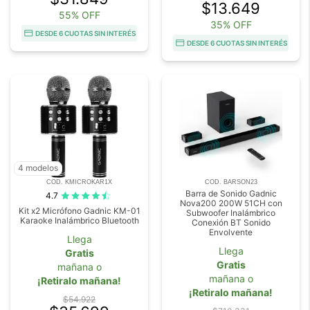
$13.649
55% OFF
35% OFF
DESDE 6 CUOTAS SIN INTERÉS
DESDE 6 CUOTAS SIN INTERÉS
4 modelos
COD. KMICROKAR1X
COD. BARSON23
Barra de Sonido Gadnic
4.7
Nova200 200W 51CH con
Kit x2 Micrófono Gadnic KM-01
Subwoofer Inalámbrico
Karaoke Inalámbrico Bluetooth
Conexión BT Sonido
Envolvente
Llega
Llega
Gratis
Gratis
mañana o
mañana o
¡Retiralo mañana!
¡Retiralo mañana!
$54.922