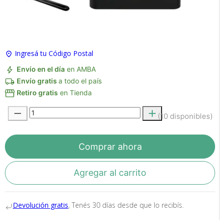
Ingresá tu Código Postal
Envío en el día
en AMBA
Envío gratis
a todo el país
Recibí el producto que esperabas o
Retiro gratis
en Tienda
te devolvemos tu dinero.
(10 disponibles)
En Bidcom te aseguramos recibir el producto
Comprar ahora
que esperabas o te devolvemos el 100% de tu
dinero!
Agregar al carrito
Devolución gratis
, Tenés 30 días desde que lo recibís.