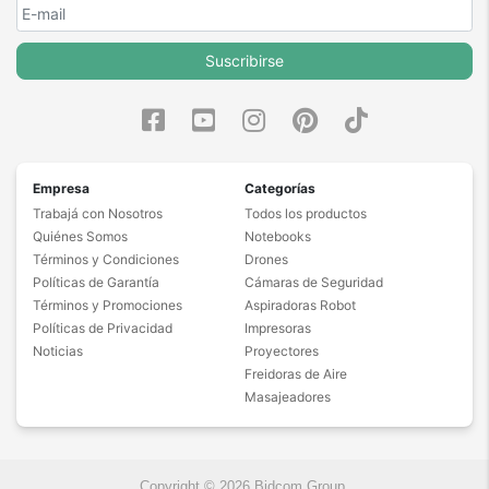
cappuccino latte y muchas otras bebidas con resultados
consistentes. Su sistema de calentamiento mantiene una
temperatura estable favoreciendo una extraccion uniforme
Suscribirse
en cada taza. Es una excelente opcion tanto para uso
personal como para compartir con familia o invitados.
Permite disfrutar cafe recien preparado con gran facilidad
todos los dias. La combinacion ideal entre rendimiento
comodidad y calidad.
Empresa
Categorías
Trabajá con Nosotros
Todos los productos
Quiénes Somos
Notebooks
Términos y Condiciones
Drones
Políticas de Garantía
Cámaras de Seguridad
Términos y Promociones
Aspiradoras Robot
Políticas de Privacidad
Impresoras
Noticias
Proyectores
Freidoras de Aire
Masajeadores
Copyright © 2026 Bidcom Group.