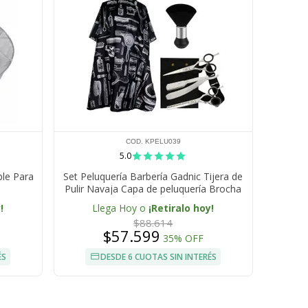
COD. KPELU039
5.0
ble Para
Set Peluquería Barbería Gadnic Tijera de
Pulir Navaja Capa de peluquería Brocha
!
Llega Hoy o
¡Retiralo hoy!
$88.614
$57.599
35% OFF
ÉS
DESDE 6 CUOTAS SIN INTERÉS