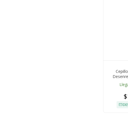
Cepill
Desenre
Ventil
Lleg
$
DE