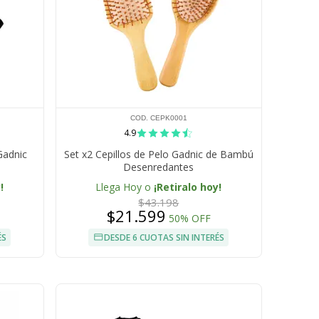
COD. CEPK0001
4.9
Gadnic
Set x2 Cepillos de Pelo Gadnic de Bambú
Desenredantes
!
Llega Hoy o
¡Retiralo hoy!
$43.198
$21.599
50% OFF
ÉS
DESDE 6 CUOTAS SIN INTERÉS