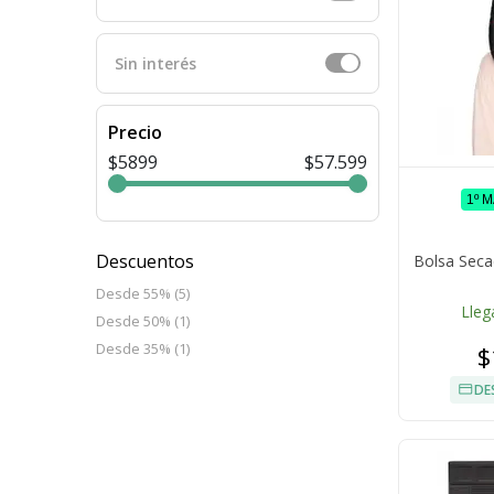
Sin interés
Precio
$5899
$57.599
1º 
Descuentos
Bolsa Secad
Desde 55% (5)
Lleg
Desde 50% (1)
Desde 35% (1)
$
DE