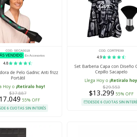
COD. SECA0018
COD. CORTPE99
MÁS VENDIDO
En Accesorios
4.9
4.8
Set Barberia Capa con Diseño 
Cepillo Sacapelo
ora de Pelo Gadnic Anti frizz
Portátil
Llega Hoy o
¡Retiralo hoy
a Hoy o
¡Retiralo hoy!
$29.553
$13.299
$37.887
55% OFF
17.049
55% OFF
DESDE 6 CUOTAS SIN INTER
SDE 6 CUOTAS SIN INTERÉS