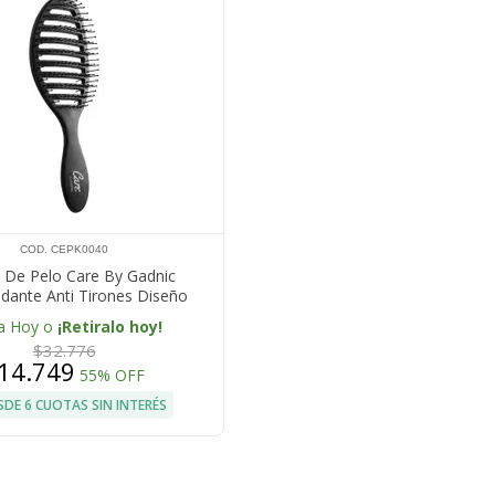
COD. CEPK0040
o De Pelo Care By Gadnic
dante Anti Tirones Diseño
ado Cabello Húmedo Seco
a Hoy o
¡Retiralo hoy!
$32.776
14.749
55% OFF
SDE 6 CUOTAS SIN INTERÉS