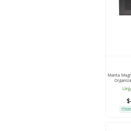
Manta Magné
Organiza
Lleg
$
DE