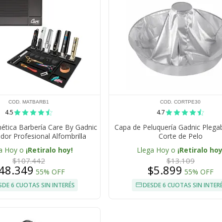
COD. MATBARB1
COD. CORTPE30
4.5
4.7
tica Barbería Care By Gadnic
Capa de Peluquería Gadnic Plega
dor Profesional Alfombrilla
Corte de Pelo
a Hoy o
¡Retiralo hoy!
Llega Hoy o
¡Retiralo hoy
$107.442
$13.109
48.349
$5.899
55% OFF
55% OFF
SDE 6 CUOTAS SIN INTERÉS
DESDE 6 CUOTAS SIN INTER