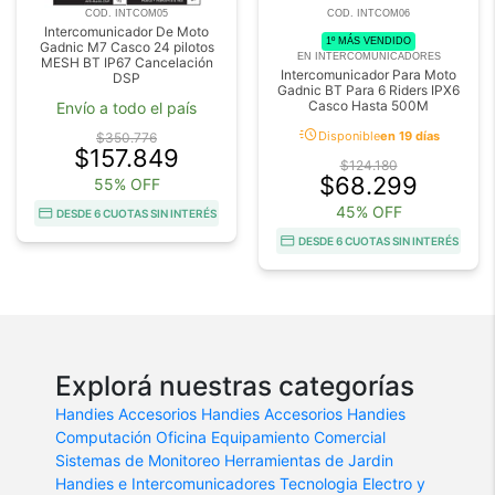
COD. INTCOM05
COD. INTCOM06
Intercomunicador De Moto
1º MÁS VENDIDO
Gadnic M7 Casco 24 pilotos
EN INTERCOMUNICADORES
MESH BT IP67 Cancelación
Intercomunicador Para Moto
DSP
Gadnic BT Para 6 Riders IPX6
Casco Hasta 500M
Envío a todo el país
acute
Disponible
en 19 días
$350.776
$157.849
$124.180
$68.299
55% OFF
45% OFF
DESDE 6 CUOTAS SIN INTERÉS
DESDE 6 CUOTAS SIN INTERÉS
Explorá nuestras categorías
Handies
Accesorios Handies
Accesorios Handies
Computación
Oficina
Equipamiento Comercial
Sistemas de Monitoreo
Herramientas de Jardin
Handies e Intercomunicadores
Tecnologia
Electro y