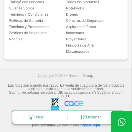
Trabajá con Nosotros
Todos los productos
Quiénes Somos
Notebooks
Términos y Condiciones
Drones
Políticas de Garantía
Cámaras de Seguridad
Términos y Promociones
Aspiradoras Robot
Políticas de Privacidad
Impresoras
Noticias
Proyectores
Freidoras de Aire
Masajeadores
Copyright © 2026 Bidcom Group.
Las fotos son a modo ilustrativo. La venta de cualquiera de los productos
publicados está sujeta a la verificación de stock.
Gadnic Tecnología novedosa.
Última actualización:
8/8/2026
by
Bidcom
S.R.L.
Filtrar
Ordenar
Botón de arrepentimiento
Defensa de las y los Consumidores
para consultas y/o denuncias
ingrese aquí