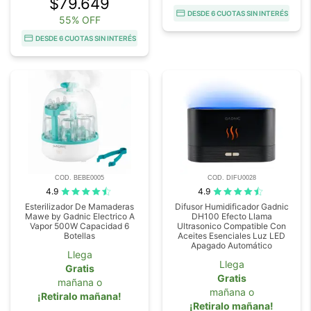
$79.649
DESDE 6 CUOTAS SIN INTERÉS
55% OFF
DESDE 6 CUOTAS SIN INTERÉS
COD. BEBE0005
COD. DIFU0028
4.9
4.9
Esterilizador De Mamaderas
Difusor Humidificador Gadnic
Mawe by Gadnic Electrico A
DH100 Efecto Llama
Vapor 500W Capacidad 6
Ultrasonico Compatible Con
Botellas
Aceites Esenciales Luz LED
Apagado Automático
Llega
Llega
Gratis
Gratis
mañana o
mañana o
¡Retiralo mañana!
¡Retiralo mañana!