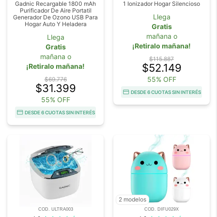
Gadnic Recargable 1800 mAh
1 Ionizador Hogar Silencioso
Purificador De Aire Portatil
Llega
Generador De Ozono USB Para
Hogar Auto Y Heladera
Gratis
mañana o
Llega
¡Retiralo mañana!
Gratis
mañana o
$115.887
$52.149
¡Retiralo mañana!
55% OFF
$69.776
$31.399
DESDE 6 CUOTAS SIN INTERÉS
55% OFF
DESDE 6 CUOTAS SIN INTERÉS
2 modelos
COD. ULTRA003
COD. DIFU029X