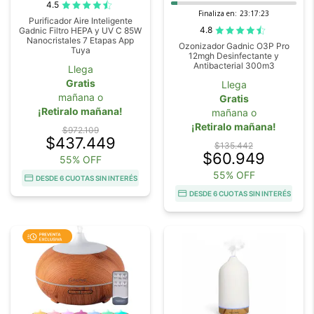
4.5
Finaliza en:
23:17:22
Purificador Aire Inteligente
4.8
Gadnic Filtro HEPA y UV C 85W
Nanocristales 7 Etapas App
Ozonizador Gadnic O3P Pro
Tuya
12mgh Desinfectante y
Antibacterial 300m3
Llega
Gratis
Llega
mañana o
Gratis
¡Retiralo mañana!
mañana o
¡Retiralo mañana!
$972.109
$437.449
$135.442
$60.949
55% OFF
55% OFF
DESDE 6 CUOTAS SIN INTERÉS
DESDE 6 CUOTAS SIN INTERÉS