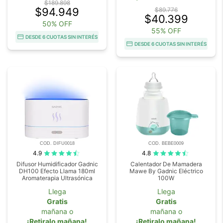
$189.898
$94.949
$89.776
$40.399
50% OFF
55% OFF
DESDE 6 CUOTAS SIN INTERÉS
DESDE 6 CUOTAS SIN INTERÉS
COD. DIFU0018
COD. BEBE0009
4.9
4.8
Difusor Humidificador Gadnic
Calentador De Mamadera
DH100 Efecto Llama 180ml
Mawe By Gadnic Eléctrico
Aromaterapia Ultrasónica
100W
Llega
Llega
Gratis
Gratis
mañana o
mañana o
¡Retiralo mañana!
¡Retiralo mañana!