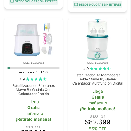
DESDE 6 CUOTAS SIN INTERÉS
DESDE 6 CUOTAS SIN INTERÉS
COD. BEBE0003
COD. BEBE0008
4.9
Finaliza en:
23:17:22
Esterilizador De Mamaderas
4.9
Doble Mawe By Gadnic
Calentador Multifunción Digital
Esterilizador de Biberones
Mawe By Gadnic Con
Llega
Calentador Rápido
Gratis
Llega
mañana o
Gratis
¡Retiralo mañana!
mañana o
$183.109
¡Retiralo mañana!
$82.399
$176.998
55% OFF