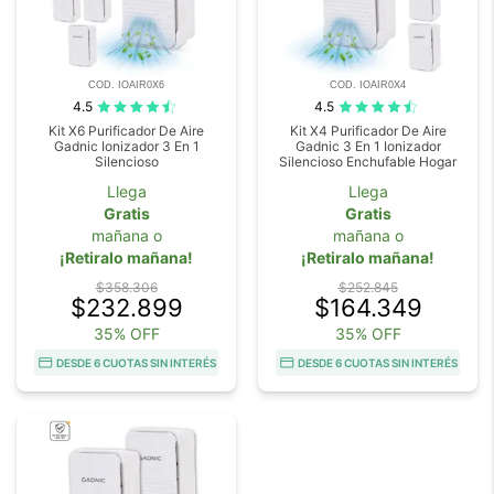
COD. IOAIR0X6
COD. IOAIR0X4
4.5
4.5
Kit X6 Purificador De Aire
Kit X4 Purificador De Aire
Gadnic Ionizador 3 En 1
Gadnic 3 En 1 Ionizador
Silencioso
Silencioso Enchufable Hogar
Llega
Llega
Gratis
Gratis
mañana o
mañana o
¡Retiralo mañana!
¡Retiralo mañana!
$358.306
$252.845
$232.899
$164.349
35% OFF
35% OFF
DESDE 6 CUOTAS SIN INTERÉS
DESDE 6 CUOTAS SIN INTERÉS