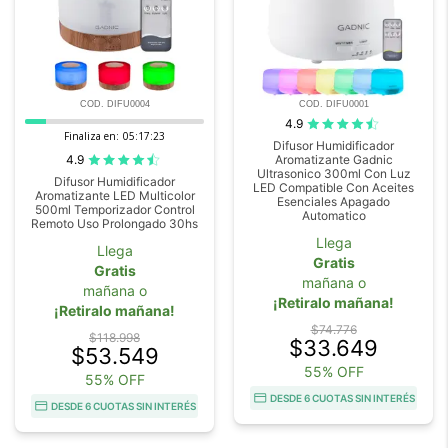
COD. DIFU0004
COD. DIFU0001
4.9
Finaliza en:
05:17:22
Difusor Humidificador
4.9
Aromatizante Gadnic
Ultrasonico 300ml Con Luz
Difusor Humidificador
LED Compatible Con Aceites
Aromatizante LED Multicolor
Esenciales Apagado
500ml Temporizador Control
Automatico
Remoto Uso Prolongado 30hs
Llega
Llega
Gratis
Gratis
mañana o
mañana o
¡Retiralo mañana!
¡Retiralo mañana!
$74.776
$118.998
$33.649
$53.549
55% OFF
55% OFF
DESDE 6 CUOTAS SIN INTERÉS
DESDE 6 CUOTAS SIN INTERÉS