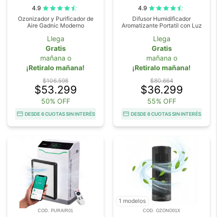
4.9
4.9
Ozonizador y Purificador de
Difusor Humidificador
Aire Gadnic Moderno
Aromatizante Portatil con Luz
Llega
Llega
Gratis
Gratis
mañana o
mañana o
¡Retiralo mañana!
¡Retiralo mañana!
$106.598
$80.664
$53.299
$36.299
50% OFF
55% OFF
DESDE 6 CUOTAS SIN INTERÉS
DESDE 6 CUOTAS SIN INTERÉS
1 modelos
COD. PURAIR01
COD. OZONO01X