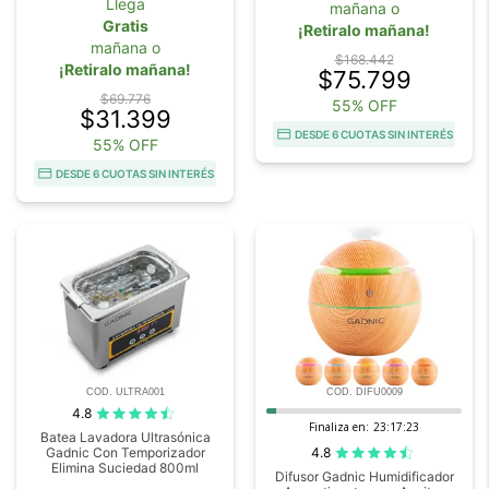
Llega
mañana o
Gratis
¡Retiralo mañana!
mañana o
$168.442
¡Retiralo mañana!
$75.799
$69.776
55% OFF
$31.399
DESDE 6 CUOTAS SIN INTERÉS
55% OFF
DESDE 6 CUOTAS SIN INTERÉS
COD. ULTRA001
COD. DIFU0009
4.8
Finaliza en:
23:17:22
Batea Lavadora Ultrasónica
4.8
Gadnic Con Temporizador
Elimina Suciedad 800ml
Difusor Gadnic Humidificador