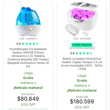
COD. HUMIDIF4
COD. ULTRA002
4.9
1º MÁS VENDIDO
EN ESTERILIZADORES
Humidificador De Ambiente
Gadnic HM20B Difusor
4.9
Ultrasónico 2.2L Neblina
Batea Lavadora Ultrasónica
Continua Boquilla 360 Grados
Gadnic Digital Tanque 2.5 Lts
Apagado Automatico Hasta 20
Acero Inoxidable 220V - 50Hz
m2
170W
Llega
Llega
Gratis
Gratis
mañana o
mañana o
¡Retiralo mañana!
¡Retiralo mañana!
$179.664
$361.198
$80.849
$180.599
55% OFF
50% OFF