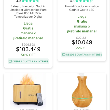
4.9
4.8
Batea Ultrasonido Gadnic
Humidificador Aromático
Limpiador Ultrasonico Para
Gadnic Gatito LED
Joyas 850 Ml 55 W
Llega
Temporizador Digital
Gratis
Llega
mañana o
Gratis
¡Retiralo mañana!
mañana o
¡Retiralo mañana!
$22.331
$10.049
$206.898
$103.449
55% OFF
50% OFF
DESDE 6 CUOTAS SIN INTERÉS
DESDE 6 CUOTAS SIN INTERÉS