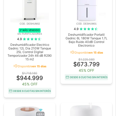
COD. DESHUM02
COD. DESHUM01
4.9
1º MÁS VENDIDO
EN PURIFICADORES
Deshumidificador Portatil
Gadnic 6L 180W Tanque 1.7L
4.9
Bajo Ruido 40dB Control
Deshumidificador Electrico
Electronico
Gadnic 12L Dia 210W Tanque
acute
25L Control Digital
Disponible
en 15 días
Temporizador 24h 46 dB R290
15 m2
$1.225.089
$673.799
acute
Disponible
en 15 días
45% OFF
$1.718.180
$944.999
DESDE 6 CUOTAS SIN INTERÉS
45% OFF
DESDE 6 CUOTAS SIN INTERÉS