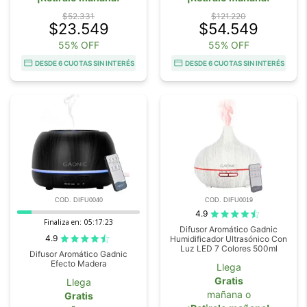
$52.331
$121.220
$23.549
$54.549
55% OFF
55% OFF
DESDE 6 CUOTAS SIN INTERÉS
DESDE 6 CUOTAS SIN INTERÉS
COD. DIFU0040
COD. DIFU0019
4.9
Finaliza en:
05:17:22
Difusor Aromático Gadnic
4.9
Humidificador Ultrasónico Con
Luz LED 7 Colores 500ml
Difusor Aromático Gadnic
Efecto Madera
Llega
Gratis
Llega
mañana o
Gratis