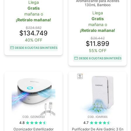
Aromatizante para Aceites
Llega
130mL Bamboo
Gratis
Llega
mañana o
Gratis
¡Retiralo mañana!
mañana o
$224.582
¡Retiralo mañana!
$134.749
$26.442
40% OFF
$11.899
DESDE 6 CUOTAS SIN INTERÉS
55% OFF
DESDE 6 CUOTAS SIN INTERÉS
COD. OZONO010
COD. IOAIR001
4.8
4.7
Ozonizador Esterilizador
Purificador De Aire Gadnic 3 En