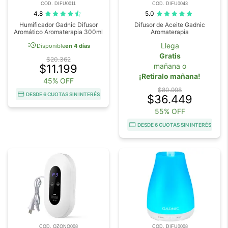
COD. DIFU0011
COD. DIFU0043
4.8
5.0
Humificador Gadnic Difusor
Difusor de Aceite Gadnic
Aromático Aromaterapia 300ml
Aromaterapia
acute
Llega
Disponible
en 4 días
Gratis
$20.362
mañana o
$11.199
¡Retiralo mañana!
45% OFF
$80.998
DESDE 6 CUOTAS SIN INTERÉS
$36.449
55% OFF
DESDE 6 CUOTAS SIN INTERÉS
COD. OZONO008
COD. DIFU0008