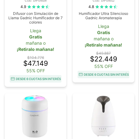
COD. DIFU0026
COD. DIFU0012
4.9
4.8
Difusor con Simulación de
Humificador Ultra Silencioso
Llama Gadnic Humificador de 7
Gadnic Aromaterapia
colores
Llega
Llega
Gratis
Gratis
mañana o
mañana o
¡Retiralo mañana!
¡Retiralo mañana!
$49.887
$22.449
$104.776
$47.149
55% OFF
55% OFF
DESDE 6 CUOTAS SIN INTERÉS
DESDE 6 CUOTAS SIN INTERÉS