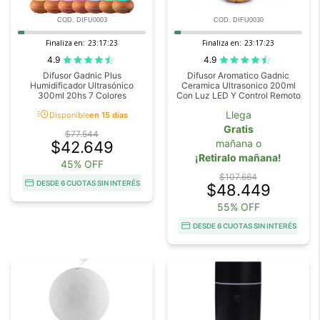
COD. DIFU0003
COD. DIFU0030
Finaliza en:
23:17:22
Finaliza en:
23:17:22
4.9
4.9
Difusor Gadnic Plus
Difusor Aromatico Gadnic
Humidificador Ultrasónico
Ceramica Ultrasonico 200ml
300ml 20hs 7 Colores
Con Luz LED Y Control Remoto
acute
Llega
Disponible
en 15 días
Gratis
$77.544
mañana o
$42.649
¡Retiralo mañana!
45% OFF
$107.664
DESDE 6 CUOTAS SIN INTERÉS
$48.449
55% OFF
DESDE 6 CUOTAS SIN INTERÉS