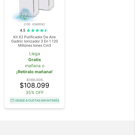
COD. IOAIR0X2
4.5
Kit X2 Purificador De Aire
Gadnic Ionizador 3 En 1 120
Millones Iones Cm3
Llega
Gratis
mañana o
¡Retiralo mañana!
$166.306
$108.099
35% OFF
DESDE 6 CUOTAS SIN INTERÉS