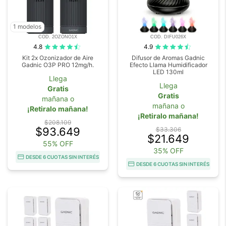
1 modelos
COD. 2OZONO1X
COD. DIFU026X
4.8
4.9
Kit 2x Ozonizador de Aire
Difusor de Aromas Gadnic
Gadnic O3P PRO 12mg/h.
Efecto Llama Humidificador
LED 130ml
Llega
Llega
Gratis
Gratis
mañana o
mañana o
¡Retiralo mañana!
¡Retiralo mañana!
$208.109
$93.649
$33.306
$21.649
55% OFF
35% OFF
DESDE 6 CUOTAS SIN INTERÉS
DESDE 6 CUOTAS SIN INTERÉS