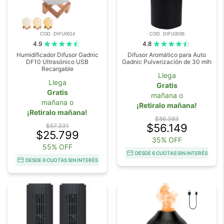
COD. DIFU0014
COD. DIFU0036
4.9
4.8
Humidificador Difusor Gadnic
Difusor Aromático para Auto
DF10 Ultrasónico USB
Gadnic Pulverización de 30 mlh
Recargable
Llega
Llega
Gratis
Gratis
mañana o
mañana o
¡Retiralo mañana!
¡Retiralo mañana!
$86.383
$56.149
$57.331
$25.799
35% OFF
55% OFF
DESDE 6 CUOTAS SIN INTERÉS
DESDE 6 CUOTAS SIN INTERÉS