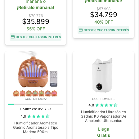
¡Retiralo mañana!
mañana o
¡Retiralo mañana!
$57.998
$34.799
$79.776
$35.899
40% OFF
55% OFF
DESDE 6 CUOTAS SIN INTERÉS
DESDE 6 CUOTAS SIN INTERÉS
COD. DIFU0022
COD. HUMIDIF1
4.8
Finaliza en:
05:17:22
Humidificador Ultrasónico
4.9
Gadnic K6 Vaporizador De
Ambiente Ultrasonico
Humidificador Aromático
Gadnic Aromaterapia Tipo
Llega
Madera 500ml
Gratis