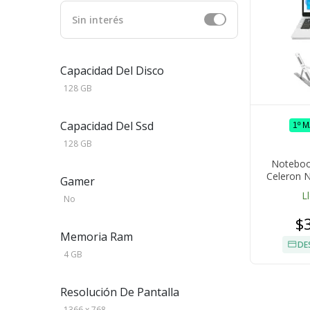
Sin interés
Capacidad Del Disco
128 GB
Capacidad Del Ssd
1º 
128 GB
Notebook
Celeron 
Gamer
Cám
L
No
$
Memoria Ram
DE
4 GB
Resolución De Pantalla
1366 x 768