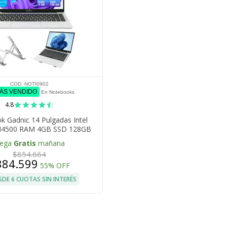
COD. NOTI0902
MÁS VENDIDO
En Notebooks
4.8
 Gadnic 14 Pulgadas Intel
N4500 RAM 4GB SSD 128GB
ara Frontal + Soporte
lega
Gratis
mañana
$854.664
384.599
55% OFF
SDE 6 CUOTAS SIN INTERÉS