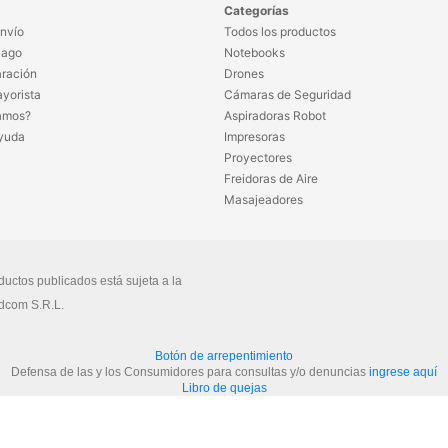
Categorías
nvío
Todos los productos
Pago
Notebooks
ración
Drones
yorista
Cámaras de Seguridad
amos?
Aspiradoras Robot
yuda
Impresoras
Proyectores
Freidoras de Aire
Masajeadores
ductos publicados está sujeta a la
dcom S.R.L.
Botón de arrepentimiento
Defensa de las y los Consumidores para consultas y/o denuncias
ingrese aquí
Libro de quejas
Ver más