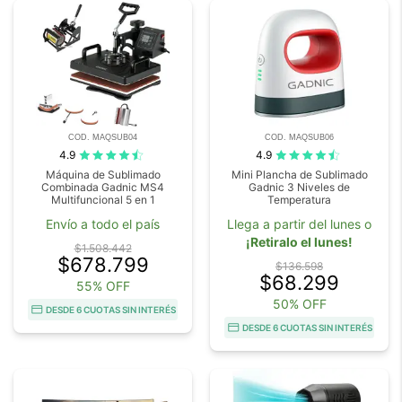
COD. MAQSUB04
COD. MAQSUB06
4.9
4.9
Máquina de Sublimado
Mini Plancha de Sublimado
Combinada Gadnic MS4
Gadnic 3 Niveles de
Multifuncional 5 en 1
Temperatura
Envío a todo el país
Llega a partir del lunes o
¡Retiralo el lunes!
$1.508.442
$678.799
$136.598
$68.299
55% OFF
50% OFF
DESDE 6 CUOTAS SIN INTERÉS
DESDE 6 CUOTAS SIN INTERÉS