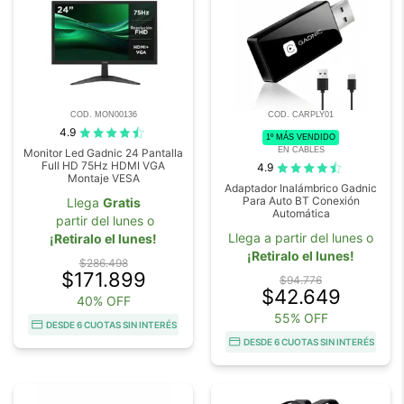
COD. MON00136
COD. CARPLY01
4.9
1º MÁS VENDIDO
EN CABLES
Monitor Led Gadnic 24 Pantalla
Full HD 75Hz HDMI VGA
4.9
Montaje VESA
Adaptador Inalámbrico Gadnic
Para Auto BT Conexión
Llega
Gratis
Automática
partir del lunes o
Llega a partir del lunes o
¡Retiralo el lunes!
¡Retiralo el lunes!
$286.498
$171.899
$94.776
$42.649
40% OFF
55% OFF
DESDE 6 CUOTAS SIN INTERÉS
DESDE 6 CUOTAS SIN INTERÉS