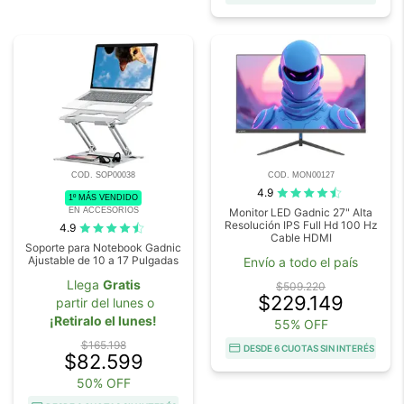
COD. SOP00038
COD. MON00127
4.9
1º MÁS VENDIDO
EN ACCESORIOS
Monitor LED Gadnic 27" Alta
Resolución IPS Full Hd 100 Hz
4.9
Cable HDMI
Soporte para Notebook Gadnic
Ajustable de 10 a 17 Pulgadas
Envío a todo el país
Llega
Gratis
$509.220
$229.149
partir del lunes o
¡Retiralo el lunes!
55% OFF
$165.198
DESDE 6 CUOTAS SIN INTERÉS
$82.599
50% OFF