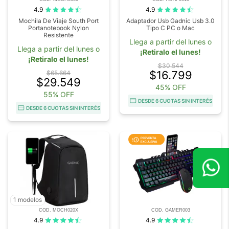
4.9
4.9
Mochila De Viaje South Port
Adaptador Usb Gadnic Usb 3.0
Portanotebook Nylon
Tipo C PC o Mac
Resistente
Llega a partir del lunes o
Llega a partir del lunes o
¡Retiralo el lunes!
¡Retiralo el lunes!
$30.544
$16.799
$65.664
$29.549
45% OFF
55% OFF
DESDE 6 CUOTAS SIN INTERÉS
DESDE 6 CUOTAS SIN INTERÉS
1 modelos
COD. MOCH020X
COD. GAMER003
4.9
4.9