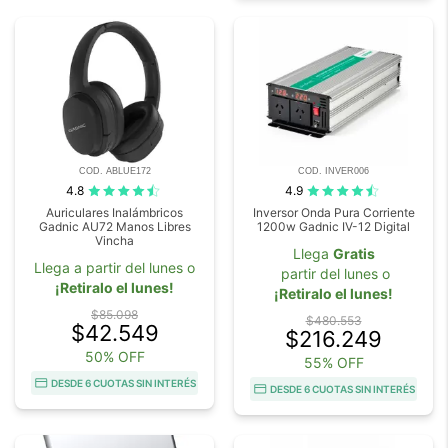
COD. ABLUE172
COD. INVER006
4.8
4.9
Auriculares Inalámbricos
Inversor Onda Pura Corriente
Gadnic AU72 Manos Libres
1200w Gadnic IV-12 Digital
Vincha
Llega
Gratis
Llega a partir del lunes o
partir del lunes o
¡Retiralo el lunes!
¡Retiralo el lunes!
$85.098
$480.553
$42.549
$216.249
50% OFF
55% OFF
DESDE 6 CUOTAS SIN INTERÉS
DESDE 6 CUOTAS SIN INTERÉS