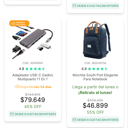
DESDE 6 CUOTAS SIN INTERÉS
COD. ADAP0047
COD. MOCH075A
4.8
4.9
Adaptador USB-C Gadnic
Mochila South Port Elegante
Multipuerto 11 En 1
Para Notebook
acute
Llega a partir del lunes o
Disponible
en 54 días
¡Retiralo el lunes!
$144.816
$79.649
$104.220
$46.899
45% OFF
55% OFF
DESDE 6 CUOTAS SIN INTERÉS
DESDE 6 CUOTAS SIN INTERÉS