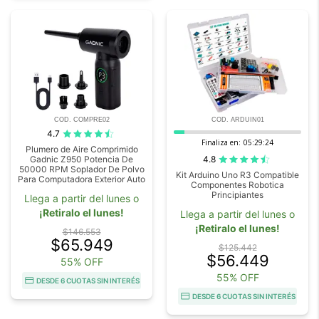
COD. COMPRE02
COD. ARDUIN01
4.7
Finaliza en:
05:29:22
Plumero de Aire Comprimido
4.8
Gadnic Z950 Potencia De
50000 RPM Soplador De Polvo
Kit Arduino Uno R3 Compatible
Para Computadora Exterior Auto
Componentes Robotica
Principiantes
Llega a partir del lunes o
¡Retiralo el lunes!
Llega a partir del lunes o
¡Retiralo el lunes!
$146.553
$65.949
$125.442
$56.449
55% OFF
55% OFF
DESDE 6 CUOTAS SIN INTERÉS
DESDE 6 CUOTAS SIN INTERÉS