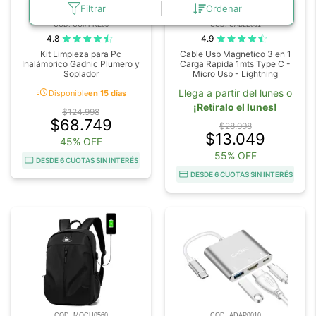
Filtrar
Ordenar
COD. COMPRE03
COD. CABLE001
4.8
4.9
Kit Limpieza para Pc
Cable Usb Magnetico 3 en 1
Inalámbrico Gadnic Plumero y
Carga Rapida 1mts Type C -
Soplador
Micro Usb - Lightning
acute
Llega a partir del lunes o
Disponible
en 15 días
¡Retiralo el lunes!
$124.998
$68.749
$28.998
$13.049
45% OFF
55% OFF
DESDE 6 CUOTAS SIN INTERÉS
DESDE 6 CUOTAS SIN INTERÉS
COD. MOCH0560
COD. ADAP0010