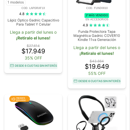
1 modelos
COD. LAPGRAF1X
COD. FUND0010
4.8
1º MÁS VENDIDO
EN ACCESORIOS
Lápiz Óptico Gadnic Capacitivo
Para Tablet Y Celular
4.9
Funda Protectora Tapa
Llega a partir del lunes o
Magnética Gadnic COVER10
¡Retiralo el lunes!
Kindle 11va Generación
$27.614
Llega a partir del lunes o
$17.949
¡Retiralo el lunes!
35% OFF
$43.664
$19.649
DESDE 6 CUOTAS SIN INTERÉS
55% OFF
DESDE 6 CUOTAS SIN INTERÉS