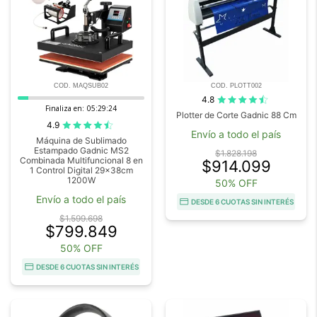
COD. MAQSUB02
COD. PLOTT002
4.8
Finaliza en:
05:29:22
Plotter de Corte Gadnic 88 Cm
4.9
Envío a todo el país
Máquina de Sublimado
Estampado Gadnic MS2
$1.828.198
Combinada Multifuncional 8 en
$914.099
1 Control Digital 29x38cm
1200W
50% OFF
Envío a todo el país
DESDE 6 CUOTAS SIN INTERÉS
$1.599.698
$799.849
50% OFF
DESDE 6 CUOTAS SIN INTERÉS