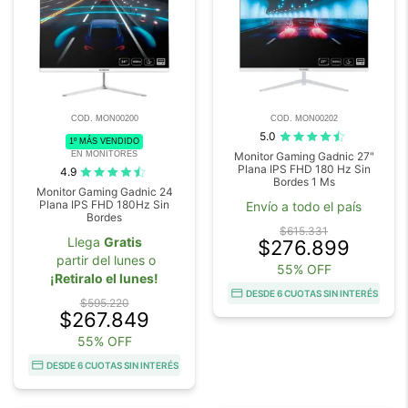
COD. MON00200
COD. MON00202
5.0
1º MÁS VENDIDO
EN MONITORES
Monitor Gaming Gadnic 27"
Plana IPS FHD 180 Hz Sin
4.9
Bordes 1 Ms
Monitor Gaming Gadnic 24
Plana IPS FHD 180Hz Sin
Envío a todo el país
Bordes
$615.331
Llega
Gratis
$276.899
partir del lunes o
55% OFF
¡Retiralo el lunes!
DESDE 6 CUOTAS SIN INTERÉS
$595.220
$267.849
55% OFF
DESDE 6 CUOTAS SIN INTERÉS