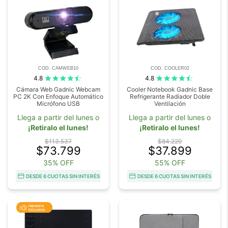
COD. CAMWEB10
COD. COOLER02
4.8
4.8
Cámara Web Gadnic Webcam
Cooler Notebook Gadnic Base
PC 2K Con Enfoque Automático
Refrigerante Radiador Doble
Micrófono USB
Ventilación
Llega a partir del lunes o
Llega a partir del lunes o
¡Retiralo el lunes!
¡Retiralo el lunes!
$113.537
$84.220
$73.799
$37.899
35% OFF
55% OFF
DESDE 6 CUOTAS SIN INTERÉS
DESDE 6 CUOTAS SIN INTERÉS