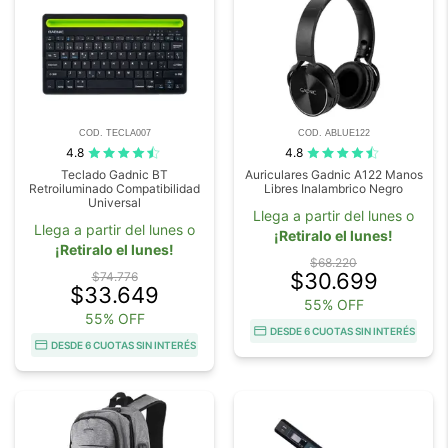
COD. TECLA007
COD. ABLUE122
4.8
4.8
Teclado Gadnic BT
Auriculares Gadnic A122 Manos
Retroiluminado Compatibilidad
Libres Inalambrico Negro
Universal
Llega a partir del lunes o
Llega a partir del lunes o
¡Retiralo el lunes!
¡Retiralo el lunes!
$68.220
$30.699
$74.776
$33.649
55% OFF
55% OFF
DESDE 6 CUOTAS SIN INTERÉS
DESDE 6 CUOTAS SIN INTERÉS