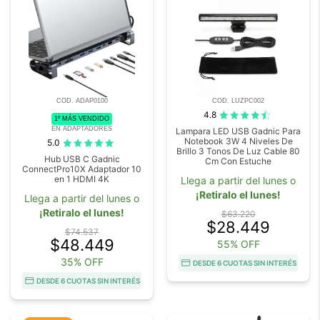
COD. ADAP0100
COD. LUZPC002
4.8
1º MÁS VENDIDO
EN ADAPTADORES
Lampara LED USB Gadnic Para
Notebook 3W 4 Niveles De
5.0
Brillo 3 Tonos De Luz Cable 80
Hub USB C Gadnic
Cm Con Estuche
ConnectPro10X Adaptador 10
en 1 HDMI 4K
Llega a partir del lunes o
¡Retiralo el lunes!
Llega a partir del lunes o
¡Retiralo el lunes!
$63.220
$28.449
$74.537
$48.449
55% OFF
35% OFF
DESDE 6 CUOTAS SIN INTERÉS
DESDE 6 CUOTAS SIN INTERÉS