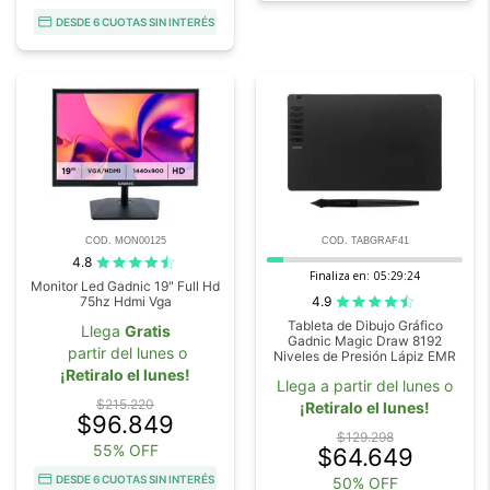
DESDE 6 CUOTAS SIN INTERÉS
COD. MON00125
COD. TABGRAF41
4.8
Finaliza en:
05:29:22
Monitor Led Gadnic 19" Full Hd
4.9
75hz Hdmi Vga
Tableta de Dibujo Gráfico
Llega
Gratis
Gadnic Magic Draw 8192
partir del lunes o
Niveles de Presión Lápiz EMR
¡Retiralo el lunes!
Llega a partir del lunes o
$215.220
¡Retiralo el lunes!
$96.849
$129.298
55% OFF
$64.649
DESDE 6 CUOTAS SIN INTERÉS
50% OFF