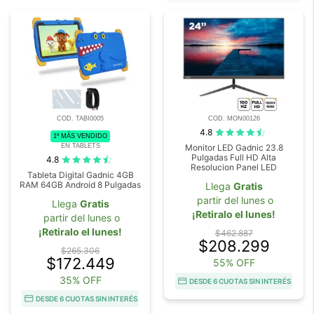
COD. TABI0005
COD. MON00126
4.8
1º MÁS VENDIDO
EN TABLETS
Monitor LED Gadnic 23.8
Pulgadas Full HD Alta
4.8
Resolucion Panel LED
Tableta Digital Gadnic 4GB
RAM 64GB Android 8 Pulgadas
Llega
Gratis
partir del lunes o
Llega
Gratis
¡Retiralo el lunes!
partir del lunes o
¡Retiralo el lunes!
$462.887
$208.299
$265.306
$172.449
55% OFF
35% OFF
DESDE 6 CUOTAS SIN INTERÉS
DESDE 6 CUOTAS SIN INTERÉS