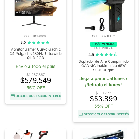
COD. MON00206
COD. SOPJET02
5.0
1º MÁS VENDIDO
EN LIMPIEZA
Monitor Gamer Curvo Gadnic
34 Pulgadas 180Hz Ultrawide
4.5
QHD RGB
Soplador de Aire Comprimido
GADNIC Inalámbrico 65W
Envío a todo el país
900000rpm
$1.287.887
Llega a partir del lunes o
$579.549
¡Retiralo el lunes!
55% OFF
$119.776
DESDE 6 CUOTAS SIN INTERÉS
$53.899
55% OFF
DESDE 6 CUOTAS SIN INTERÉS