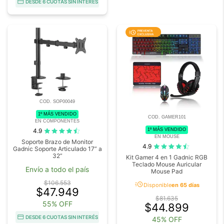
DESDE 6 CUOTAS SIN INTERÉS
COD. SOP00049
1º MÁS VENDIDO
COD. GAMER101
EN COMPONENTES
1º MÁS VENDIDO
4.9
EN MOUSE
Soporte Brazo de Monitor
4.9
Gadnic Soporte Articulado 17” a
32”
Kit Gamer 4 en 1 Gadnic RGB
Teclado Mouse Auricular
Envío a todo el país
Mouse Pad
acute
$106.553
Disponible
en 65 días
$47.949
$81.635
55% OFF
$44.899
DESDE 6 CUOTAS SIN INTERÉS
45% OFF