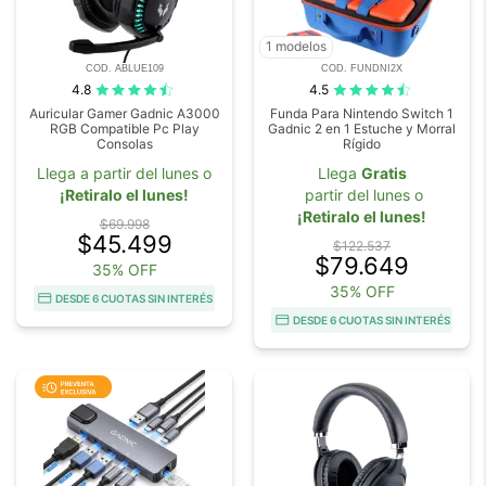
1 modelos
COD. ABLUE109
COD. FUNDNI2X
4.8
4.5
Auricular Gamer Gadnic A3000
Funda Para Nintendo Switch 1
RGB Compatible Pc Play
Gadnic 2 en 1 Estuche y Morral
Consolas
Rígido
Llega a partir del lunes o
Llega
Gratis
¡Retiralo el lunes!
partir del lunes o
¡Retiralo el lunes!
$69.998
$45.499
$122.537
$79.649
35% OFF
35% OFF
DESDE 6 CUOTAS SIN INTERÉS
DESDE 6 CUOTAS SIN INTERÉS