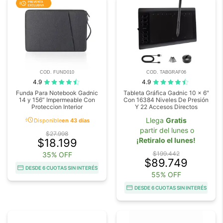
COD. FUND010
COD. TABGRAF06
4.9
4.9
Funda Para Notebook Gadnic
Tableta Gráfica Gadnic 10 x 6"
14 y 156” Impermeable Con
Con 16384 Niveles De Presión
Proteccion Interior
Y 22 Accesos Directos
acute
Llega
Gratis
Disponible
en 43 días
partir del lunes o
$27.998
¡Retiralo el lunes!
$18.199
$199.442
35% OFF
$89.749
DESDE 6 CUOTAS SIN INTERÉS
55% OFF
DESDE 6 CUOTAS SIN INTERÉS