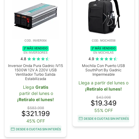
COD. INVER004
COD. MOCH0558
1º MÁS VENDIDO
1º MÁS VENDIDO
EN INVERSORES
EN MOCHILAS
4.8
4.9
Inversor Onda Pura Gadnic IV15
Mochila Con Puerto USB
1500W 12V A 220V USB
SouthPort By Gadnic
Ventilador Turbo Salida
Impermeable
Estabilizada
Llega a partir del lunes o
Llega
Gratis
¡Retiralo el lunes!
partir del lunes o
$42.998
¡Retiralo el lunes!
$19.349
$583.998
55% OFF
$321.199
DESDE 6 CUOTAS SIN INTERÉS
45% OFF
DESDE 6 CUOTAS SIN INTERÉS