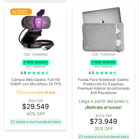
COD. CAMWEB11
COD. FUND001N
1º MÁS VENDIDO
1º MÁS VENDIDO
EN CAMARAS
EN FUNDAS
4.8
4.9
Cámara Web Gadnic Full HD
Funda Para Notebook Gadnic
1080P con Micrófono 30 FPS
Protección En Esquinas
Premium Interior Acolchonado
acute
Disponible
en 18 días
Anti Rayaduras
$53.725
Llega a partir del lunes o
$29.549
¡Retiralo el lunes!
45% OFF
$113.768
$73.949
DESDE 6 CUOTAS SIN INTERÉS
35% OFF
DESDE 6 CUOTAS SIN INTERÉS