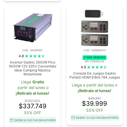
COD. INVER007
COD. GAMEBOY5
4.8
1º MÁS VENDIDO
EN CONSOLAS
Inversor Gadnic 2500W Pico
5000W 12V 220V Convertidor
4.9
Ideal Camping Náutica
Consola De Juegos Gadnic
Motorhome
Portatil HDMI 8 Bits 764 Juegos
Llega
Gratis
Llega a partir del lunes o
partir del lunes o
¡Retiralo el lunes!
¡Retiralo el lunes!
$88.887
$750.553
$39.999
$337.749
55% OFF
55% OFF
DESDE 12 CUOTAS SIN INTERÉS
DESDE 6 CUOTAS SIN INTERÉS