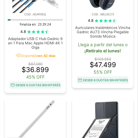
COD. ADAP0011
COD. ABLUE173
4.8
Finaliza en:
23:29:21
Auriculares Inalámbricos Vincha
4.8
Gadnic AU73 Vincha Plegable
Sonido Música
Adaptador USB C Hub Gadnic 6
en 1 Para Mac Apple HDMI 4K 1
Llega a partir del lunes o
Giga
¡Retiralo el lunes!
acute
Disponible
en 42 días
$105.553
$47.499
$67.089
$36.899
55% OFF
45% OFF
DESDE 6 CUOTAS SIN INTERÉS
DESDE 6 CUOTAS SIN INTERÉS