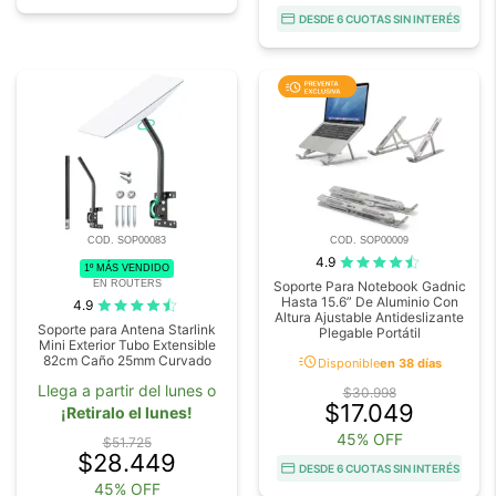
DESDE 6 CUOTAS SIN INTERÉS
COD. SOP00083
COD. SOP00009
4.9
1º MÁS VENDIDO
EN ROUTERS
Soporte Para Notebook Gadnic
Hasta 15.6” De Aluminio Con
4.9
Altura Ajustable Antideslizante
Soporte para Antena Starlink
Plegable Portátil
Mini Exterior Tubo Extensible
acute
82cm Caño 25mm Curvado
Disponible
en 38 días
Llega a partir del lunes o
$30.998
$17.049
¡Retiralo el lunes!
45% OFF
$51.725
$28.449
DESDE 6 CUOTAS SIN INTERÉS
45% OFF