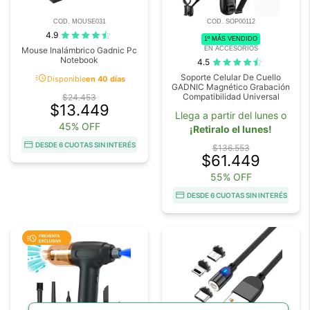
COD. MOUSE031
COD. SOP00112
4.9
1º MÁS VENDIDO
EN ACCESORIOS
Mouse Inalámbrico Gadnic Pc
Notebook
4.5
acute
Soporte Celular De Cuello
Disponible
en 40 días
GADNIC Magnético Grabación
Compatibilidad Universal
$24.453
$13.449
Llega a partir del lunes o
45% OFF
¡Retiralo el lunes!
DESDE 6 CUOTAS SIN INTERÉS
$136.553
$61.449
55% OFF
DESDE 6 CUOTAS SIN INTERÉS