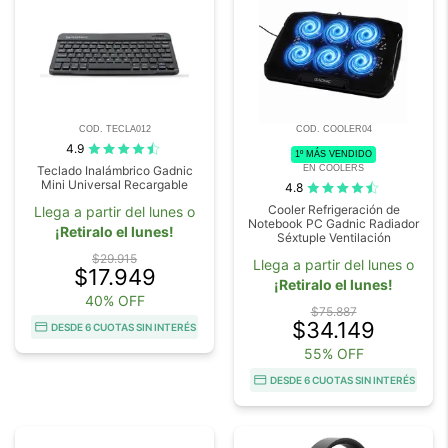
COD. TECLA012
COD. COOLER04
4.9
1º MÁS VENDIDO
EN COOLERS
Teclado Inalámbrico Gadnic
Mini Universal Recargable
4.8
Cooler Refrigeración de
Llega a partir del lunes o
Notebook PC Gadnic Radiador
¡Retiralo el lunes!
Séxtuple Ventilación
$29.915
Llega a partir del lunes o
$17.949
¡Retiralo el lunes!
40% OFF
$75.887
$34.149
DESDE 6 CUOTAS SIN INTERÉS
55% OFF
DESDE 6 CUOTAS SIN INTERÉS