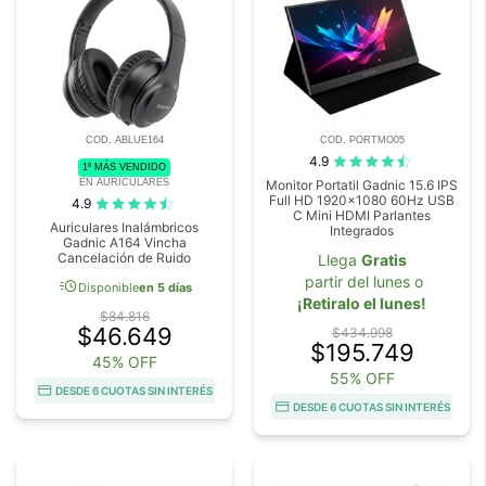
COD. ABLUE164
COD. PORTMO05
4.9
1º MÁS VENDIDO
EN AURICULARES
Monitor Portatil Gadnic 15.6 IPS
Full HD 1920x1080 60Hz USB
4.9
C Mini HDMI Parlantes
Auriculares Inalámbricos
Integrados
Gadnic A164 Vincha
Cancelación de Ruido
Llega
Gratis
partir del lunes o
acute
Disponible
en 5 días
¡Retiralo el lunes!
$84.816
$46.649
$434.998
$195.749
45% OFF
55% OFF
DESDE 6 CUOTAS SIN INTERÉS
DESDE 6 CUOTAS SIN INTERÉS