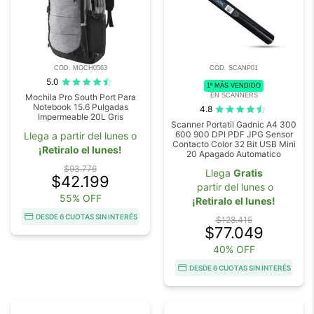
COD. MOCH0563
COD. SCANP01
5.0
1º MÁS VENDIDO
EN SCANNERS
Mochila Pro South Port Para
Notebook 15.6 Pulgadas
4.8
Impermeable 20L Gris
Scanner Portatil Gadnic A4 300
600 900 DPI PDF JPG Sensor
Llega a partir del lunes o
Contacto Color 32 Bit USB Mini
¡Retiralo el lunes!
20 Apagado Automatico
$93.776
Llega
Gratis
$42.199
partir del lunes o
55% OFF
¡Retiralo el lunes!
DESDE 6 CUOTAS SIN INTERÉS
$128.415
$77.049
40% OFF
DESDE 6 CUOTAS SIN INTERÉS