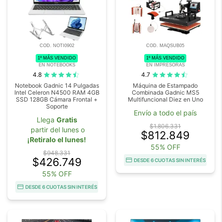
COD. NOTI0902
COD. MAQSUB05
1º MÁS VENDIDO
1º MÁS VENDIDO
EN NOTEBOOKS
EN IMPRESORAS
4.8
4.7
Notebook Gadnic 14 Pulgadas
Máquina de Estampado
Intel Celeron N4500 RAM 4GB
Combinada Gadnic MS5
SSD 128GB Cámara Frontal +
Multifuncional Diez en Uno
Soporte
Envío a todo el país
Llega
Gratis
$1.806.331
partir del lunes o
$812.849
¡Retiralo el lunes!
55% OFF
$948.331
$426.749
DESDE 6 CUOTAS SIN INTERÉS
55% OFF
DESDE 6 CUOTAS SIN INTERÉS