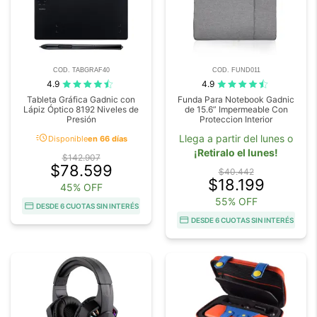
COD. TABGRAF40
COD. FUND011
4.9
4.9
Tableta Gráfica Gadnic con
Funda Para Notebook Gadnic
Lápiz Óptico 8192 Niveles de
de 15.6” Impermeable Con
Presión
Proteccion Interior
acute
Llega a partir del lunes o
Disponible
en 66 días
¡Retiralo el lunes!
$142.907
$78.599
$40.442
$18.199
45% OFF
55% OFF
DESDE 6 CUOTAS SIN INTERÉS
DESDE 6 CUOTAS SIN INTERÉS