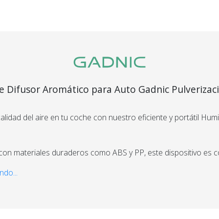
Recibí el p
que espera
devolvemo
dinero.
e Difusor Aromático para Auto Gadnic Pulverizac
En Bidcom te aseguramo
producto que esperaba
el 100% de tu dinero!
alidad del aire en tu coche con nuestro eficiente y portátil Humi
con materiales duraderos como ABS y PP, este dispositivo es 
al para usar en cualquier vehículo. Con un funcionamiento a trav
ndo...
DC5V y una potencia de 5W, ofrece una humidificación continua 
dad de un adaptador adicional.
segura
Envío
C
de agua de 80ml y un volumen de pulverización de 30 ml/h ase
Asegurado
Dev