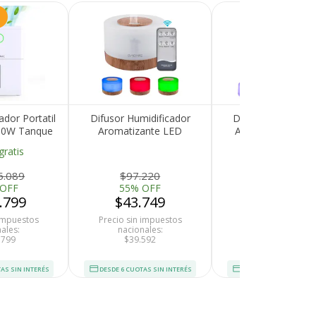
dor Portatil
Difusor Humidificador
Difusor Humidific
80W Tanque
Aromatizante LED
Aromatizante Gad
Ruido 40dB
Multicolor 500ml
Ultrasonico 300ml
gratis
ectronico
Temporizador Control
Luz LED Compatibl
Remoto Uso Prolongado
Aceites Esencial
5.089
$97.220
$74.776
30hs
Apagado Automat
 OFF
55% OFF
55% OFF
.799
$43.749
$33.649
 impuestos
Precio sin impuestos
Precio sin impues
ales:
nacionales:
nacionales:
.799
$39.592
$30.452
AS SIN INTERÉS
DESDE 6 CUOTAS SIN INTERÉS
DESDE 6 CUOTAS SIN I