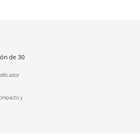
roducto
bas o te
s tu
ión de 30
s recibir el
s o te devolvemos
dificador
compacto y
és de un
y eficiente
ambios y
guran una
oluciones