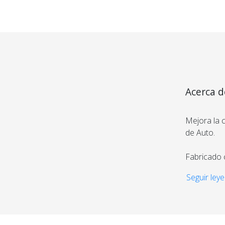
Acerca d
mlh
Mejora la c
de Auto.
Fabricado 
ligero, ide
Seguir leye
voltaje de 
sin necesi
Tu compra 
Su tanque 