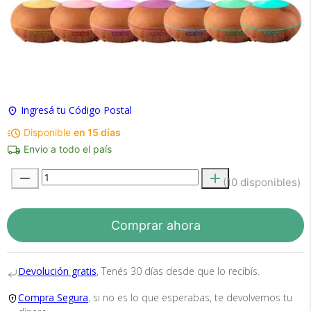
×
Medios de Pago
Ingresá tu Código Postal
Disponible
en 15 días
Envio a todo el país
(10 disponibles)
Comprar ahora
Recibí el producto que esperabas o
te devolvemos tu dinero.
Devolución gratis
, Tenés 30 días desde que lo recibís.
Compra Segura
, si no es lo que esperabas, te devolvemos tu
En Bidcom te aseguramos recibir el producto