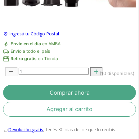
×
Medios de Pago
Ingresá tu Código Postal
Envío en el día
en AMBA
Envío a todo el país
Retiro gratis
en Tienda
(10 disponibles)
Recibí el producto que esperabas o
te devolvemos tu dinero.
Comprar ahora
Agregar al carrito
En Bidcom te aseguramos recibir el producto
que esperabas o te devolvemos el 100% de tu
Devolución gratis
, Tenés 30 días desde que lo recibís.
dinero!