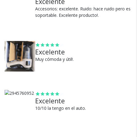
Excelente
¿Por qué estamos tan
Accesorios: excelente. Ruido: hace ruido pero es
seguros?
soportable. Excelente producto!.
100% de calificaciones
positivas en MercadoLibre.
Excelente
5 estrellas de 5 en Google.
Muy cómoda y útil!.
5 estrellas de 5 en Facebook.
Más de 15.000 comentarios
positivos en todos nuestros
productos.
Seguro de cobertura en tus
Excelente
envíos.
10/10 la tengo en el auto.
Garantía oficial y directa con
nosotros.