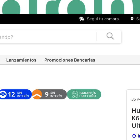
Seguí tu compra
Su
Lanzamientos
Promociones Bancarias
35 v
Hu
K6
Ul
I