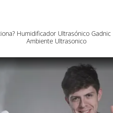
Facebook.
tus envíos.
Garantía
oficial y
directa con
nosotros.
iona? Humidificador Ultrasónico Gadnic
Ambiente Ultrasonico