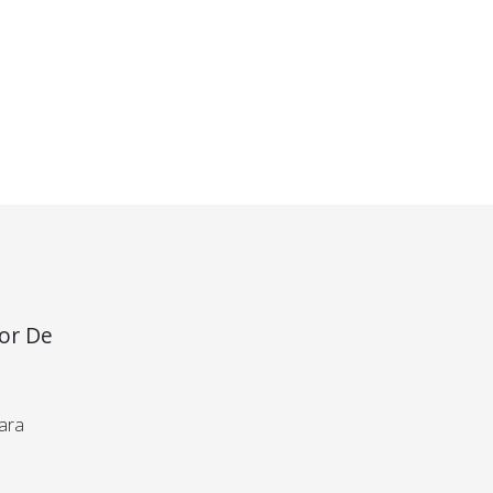
nacionales:
nacionales:
$73.167
$32.488
NTERÉS
DESDE 6 CUOTAS SIN INTERÉS
DESDE 6 CUOTAS SIN INTERÉS
×
dor De
roducto
para
bas o te