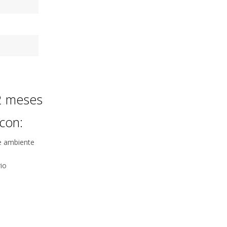
12 meses
con:
e ambiente
io