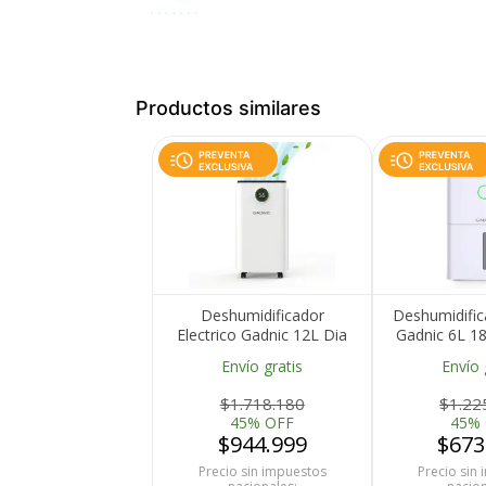
Productos similares
Deshumidificador
Deshumidifica
Electrico Gadnic 12L Dia
Gadnic 6L 1
210W Tanque 25L Control
1.7L Bajo 
Envío gratis
Envío 
Digital Temporizador 24h
Control El
46 dB R290 15 m2
$1.718.180
$1.22
45% OFF
45%
$944.999
$673
Precio sin impuestos
Precio sin