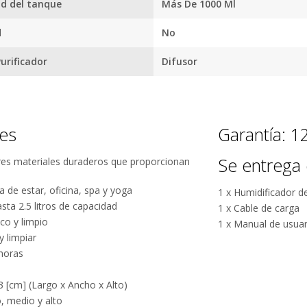
d del tanque
Más De 1000 Ml
d
No
urificador
Difusor
Por qué estamos tan seguros?
nes
Garantía: 
Se entrega 
res materiales duraderos que proporcionan
100% de
Más de
calificaciones
15.000
a de estar, oficina, spa y yoga
1 x Humidificador d
positivas en
comentarios
sta 2.5 litros de capacidad
1 x Cable de carga
MercadoLibre.
positivos en
co y limpio
1 x Manual de usuar
todos
5 estrellas de
y limpiar
nuestros
5 en Google.
 horas
productos.
5 estrellas de
3 [cm] (Largo x Ancho x Alto)
Seguro de
5 en
, medio y alto
cobertura en