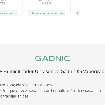
ales:
nacionales:
nacionales:
.799
$43.393
$30.452
AS SIN INTERÉS
DESDE 6 CUOTAS SIN INTERÉS
DESDE 6 CUOTAS SIN I
e Humidificador Ultrasónico Gadnic K6 Vaporiza
e Ultrasonico
n prolongada sin interrupciones:
Recibí el p
,5 L que ofrece hasta 12 h de humidificación silenciosa, ideal 
que espera
o trabajar en paz.