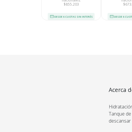
nacionales:
nacion
$855.203
$673
DESDE 6 CUOTAS SIN INTERÉS
DESDE 6 CUOT
Medios de Pago
Acerca d
Ambient
Hidratació
Tanque de 2
descansar 