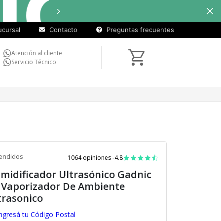
cuotas
Hasta
9 cuotas sin interé
sin
cursal
Contacto
Preguntas frecuentes
interés)
Atención al cliente
Servicio Técnico
endidos
1064 opiniones -
4.8
midificador Ultrasónico Gadnic
 Vaporizador De Ambiente
trasonico
ngresá tu Código Postal