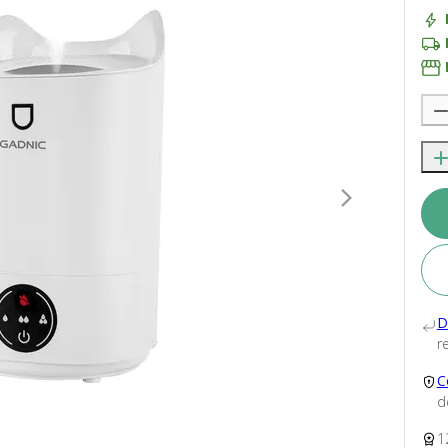
D
re
C
d
1