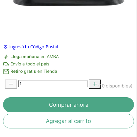
×
Medios de Pago
Ingresá tu Código Postal
Llega mañana
en AMBA
Envío a todo el país
Retiro gratis
en Tienda
(10 disponibles)
Recibí el producto que esperabas o
te devolvemos tu dinero.
Comprar ahora
Agregar al carrito
En Bidcom te aseguramos recibir el producto
que esperabas o te devolvemos el 100% de tu
dinero!