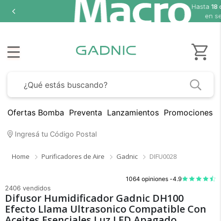
Hasta
18 cuotas sin interés
en seleccionados
Ofertas Bomba
Preventa
Lanzamientos
Promociones B
Ingresá tu Código Postal
Home
Purificadores de Aire
Gadnic
DIFU0028
1064 opiniones -
4.9
2406 vendidos
Difusor Humidificador Gadnic DH100
Efecto Llama Ultrasonico Compatible Con
Aceites Esenciales Luz LED Apagado