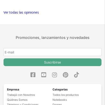
ocupando muy poco espacio. Su diseño decorativo destaca
tanto apagado como en funcionamiento gracias al efecto de
Ver todas las opiniones
llama. Es un accesorio funcional que tambien aporta estilo.
Ideal para hogares modernos y oficinas.
Promociones, lanzamientos y novedades
Suscribirse
Empresa
Categorías
Trabajá con Nosotros
Todos los productos
Quiénes Somos
Notebooks
Términos y Condiciones
Drones