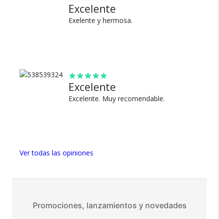
Excelente
Exelente y hermosa.
100% de calificaciones
positivas en MercadoLibre.
5 estrellas de 5 en Google.
5 estrellas de 5 en Facebook.
Más de 15.000 comentarios
Excelente
positivos en todos nuestros
Excelente. Muy recomendable.
productos.
Seguro de cobertura en tus
envíos.
Garantía oficial y directa con
Ver todas las opiniones
nosotros.
Promociones, lanzamientos y novedades