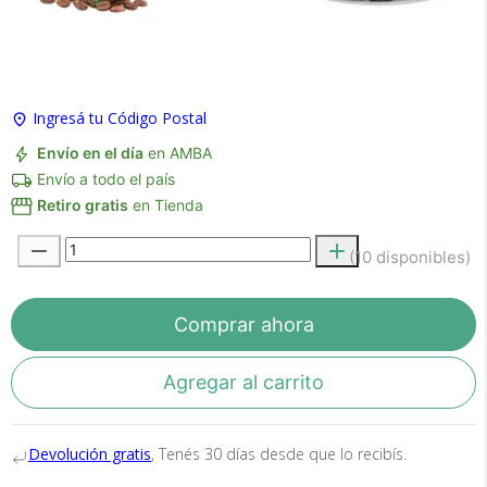
Ingresá tu Código Postal
Envío en el día
en AMBA
Envío a todo el país
Retiro gratis
en Tienda
Recibí el producto que esperabas o
te devolvemos tu dinero.
(10 disponibles)
Comprar ahora
En Bidcom te aseguramos recibir el producto
que esperabas o te devolvemos el 100% de tu
Agregar al carrito
dinero!
Devolución gratis
, Tenés 30 días desde que lo recibís.