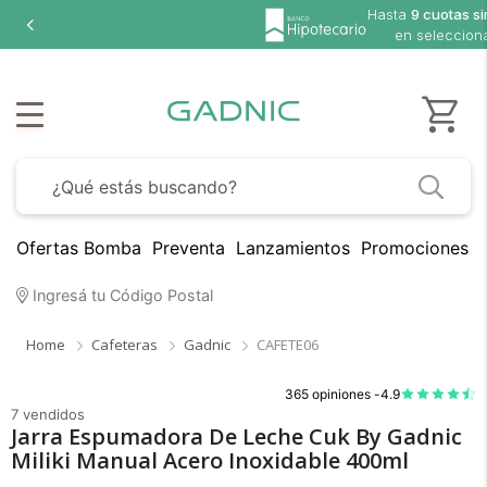
Hasta
9 cuotas sin interés
en seleccionados
Ofertas Bomba
Preventa
Lanzamientos
Promociones B
Ingresá tu Código Postal
Home
Cafeteras
Gadnic
CAFETE06
365 opiniones -
4.9
7 vendidos
Jarra Espumadora De Leche Cuk By Gadnic
Miliki Manual Acero Inoxidable 400ml