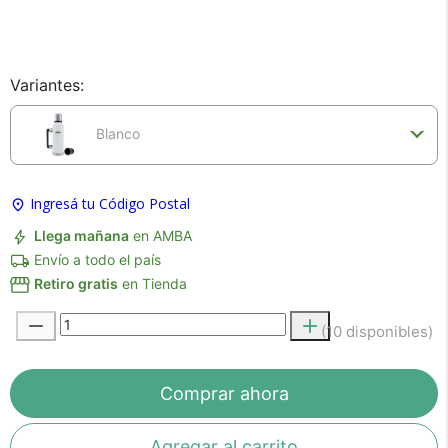
×
Medios de Pago
Variantes:
Blanco
Ingresá tu Código Postal
Llega mañana
en AMBA
Recibí el producto que esperabas o
Envío a todo el país
te devolvemos tu dinero.
Retiro gratis
en Tienda
(10 disponibles)
En Bidcom te aseguramos recibir el producto
que esperabas o te devolvemos el 100% de tu
Comprar ahora
dinero!
Agregar al carrito