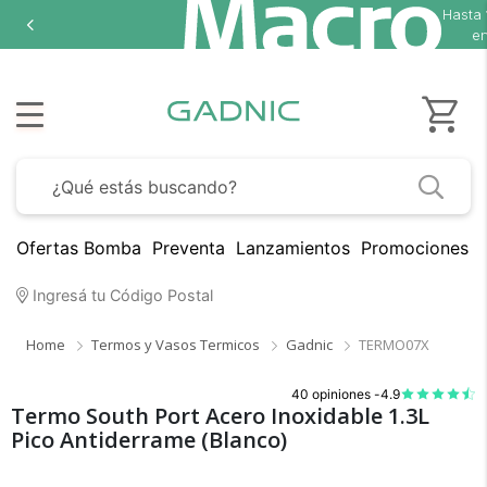
Hasta
18 c
en se
Ofertas Bomba
Preventa
Lanzamientos
Promociones B
Ingresá tu Código Postal
Home
Termos y Vasos Termicos
Gadnic
TERMO07X
40 opiniones -
4.9
Termo South Port Acero Inoxidable 1.3L
Pico Antiderrame (Blanco)