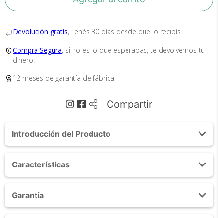
Devolución gratis
, Tenés 30 días desde que lo recibís.
Compra Segura
, si no es lo que esperabas, te devolvemos tu
dinero.
Tu compra segura
12 meses de garantía de fábrica
Cumplimos con los más altos estándares de
seguridad. Nos avalan 14 años de
Compartir
trayectoria.
Introducción del Producto
Acerca de Termo South Port Acero Inoxidable 1.3L
Características
Pico Antiderrame
Conservación térmica prolongada:
Capacidad: 1,3 litros
Doble pared de acero inoxidable 304 que mantiene la
Envío
Garantía
Material: Acero inoxidable 304
Asegurado
temperatura durante horas. Ideal para mate, café o bebidas
Aislamiento: Doble capa al vacío
frías en cualquier momento del día.