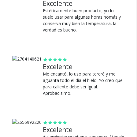
Excelente
cumple con todo eso. Súper conforme!.
Estéticamente buen producto, yo lo
Ver más
suelo usar para algunas horas nomás y
conserva muy bien la temperatura, la
¿Por qué estamos tan
verdad es bueno.
seguros?
100% de calificaciones
positivas en MercadoLibre.
Excelente
Me encantó, lo uso para tereré y me
5 estrellas de 5 en Google.
aguanta todo el día el hielo. Yo creo que
5 estrellas de 5 en Facebook.
para caliente debe ser igual.
Aprobadisimo.
Más de 15.000 comentarios
positivos en todos nuestros
productos.
Seguro de cobertura en tus
envíos.
Excelente
Garantía oficial y directa con
Aislamiento: mantiene, conserva. Mas de