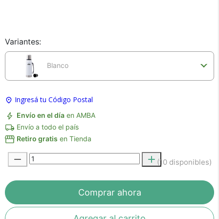
Variantes:
×
Medios de Pago
Blanco
Ingresá tu Código Postal
Envío en el día
en AMBA
Envío a todo el país
Retiro gratis
en Tienda
(10 disponibles)
Recibí el producto que esperabas o
te devolvemos tu dinero.
Comprar ahora
En Bidcom te aseguramos recibir el producto
Agregar al carrito