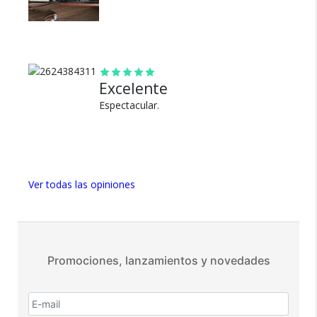
100% de calificaciones
positivas en MercadoLibre.
5 estrellas de 5 en Google.
5 estrellas de 5 en Facebook.
Excelente
Más de 15.000 comentarios
Espectacular.
positivos en todos nuestros
productos.
Seguro de cobertura en tus
envíos.
Ver todas las opiniones
Garantía oficial y directa con
nosotros.
Promociones, lanzamientos y novedades