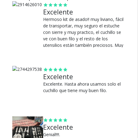
1x Barrido de Condimentos
para ofrecer durabilidad y resistencia, garantizando un
5x Cuerdas Redondas
Excelente
rendimiento óptimo y una larga vida útil.
8x Agujas de maiz
Hermoso kit de asado!! muy liviano, fácil
de transportar, muy seguro el estuche
con sierre y muy practico, el cuchillo se
ve con buen filo y el resto de los
Cambios y Devoluciones
utensilios están también preciosos. Muy
bueno para regalar! muy recomendable.
Te damos 30 días de prueba.
Gracias!.
Si no es lo que esperabas, te devolvemos tu
dinero.
Ver más
Excelente
Excelente. Hasta ahora usamos solo el
cuchillo que tiene muy buen filo.
¿Por qué estamos tan
seguros?
Excelente
Genial!!!!.