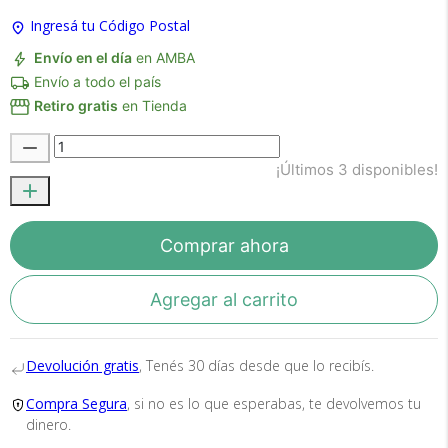
Ingresá tu Código Postal
Envío en el día
en AMBA
Envío a todo el país
Retiro gratis
en Tienda
¡Últimos 3 disponibles!
Recibí el producto que esperabas o
te devolvemos tu dinero.
Comprar ahora
En Bidcom te aseguramos recibir el producto
Agregar al carrito
que esperabas o te devolvemos el 100% de tu
dinero!
Devolución gratis
, Tenés 30 días desde que lo recibís.
Compra Segura
, si no es lo que esperabas, te devolvemos tu
dinero.