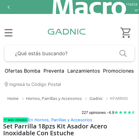
Hasta
en
Ofertas Bomba
Preventa
Lanzamientos
Promociones B
Ingresá tu Código Postal
Home
Hornos, Parrillas y Accesorios
Gadnic
KPARRI03
227 opiniones -
4.9
En Hornos, Parrillas y Accesorios
1° MÁS VENDIDO
Set Parrilla 18pzs Kit Asador Acero
Inoxidable Con Estuche