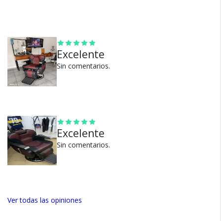
seguros?
100% de calificaciones
Excelente
positivas en MercadoLibre.
Sin comentarios.
5 estrellas de 5 en Google.
5 estrellas de 5 en Facebook.
Más de 15.000 comentarios
positivos en todos nuestros
productos.
Excelente
Seguro de cobertura en tus
Sin comentarios.
envíos.
Garantía oficial y directa con
nosotros.
Ver todas las opiniones