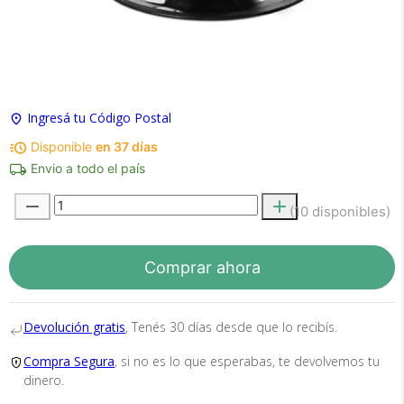
×
Medios de Pago
Ingresá tu Código Postal
Disponible
en 37 días
Envio a todo el país
(10 disponibles)
Recibí el producto que esperabas o
te devolvemos tu dinero.
Comprar ahora
En Bidcom te aseguramos recibir el producto
Devolución gratis
, Tenés 30 días desde que lo recibís.
que esperabas o te devolvemos el 100% de tu
dinero!
Compra Segura
, si no es lo que esperabas, te devolvemos tu
dinero.