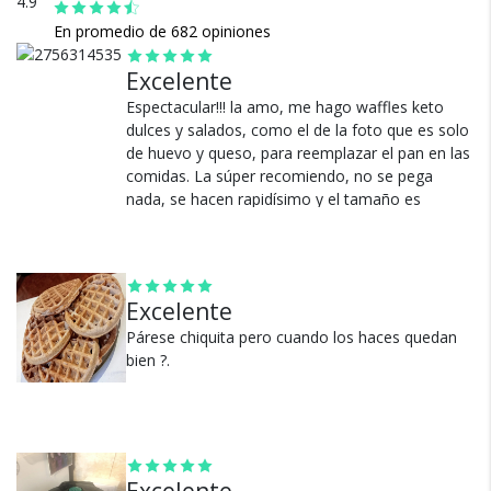
4.9
Diseño práctico y adaptable:
En promedio de 682 opiniones
Ideal para preparar waffles para desayuno, merienda o
postres en casa, la Gadnic WAHIK002 es compacta y liviana,
Excelente
lo que la hace fácil de guardar y perfecta incluso para
Espectacular!!! la amo, me hago waffles keto
espacios pequeños. Su diámetro de placa de
dulces y salados, como el de la foto que es solo
aproximadamente 12 cm ofrece la porción ideal para uno o
de huevo y queso, para reemplazar el pan en las
dos comensales.
Cambios y Devoluciones
comidas. La súper recomiendo, no se pega
nada, se hacen rapidísimo y el tamaño es
Te damos 30 días de prueba.
óptimo para reemplazar pan de hamburguesa.
Si no es lo que esperabas, te devolvemos tu
dinero.
Ver más
Excelente
Párese chiquita pero cuando los haces quedan
bien ?.
¿Por qué estamos tan
seguros?