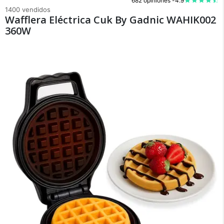
682 opiniones -
4.9
1400 vendidos
Wafflera Eléctrica Cuk By Gadnic WAHIK002
360W
×
Medios de Pago