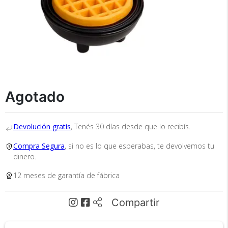
Agotado
Recibí el producto que esperabas o
te devolvemos tu dinero.
Devolución gratis
, Tenés 30 días desde que lo recibís.
Compra Segura
, si no es lo que esperabas, te devolvemos tu
En Bidcom te aseguramos recibir el producto
dinero.
que esperabas o te devolvemos el 100% de tu
dinero!
12 meses de garantía de fábrica
Compartir