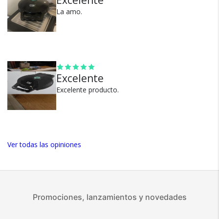
Excelente
La amo.
100% de calificaciones
positivas en MercadoLibre.
5 estrellas de 5 en Google.
5 estrellas de 5 en Facebook.
Más de 15.000 comentarios
Excelente
positivos en todos nuestros
Excelente producto.
productos.
Seguro de cobertura en tus
envíos.
Garantía oficial y directa con
Ver todas las opiniones
nosotros.
Promociones, lanzamientos y novedades