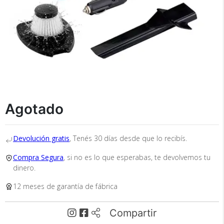
×
Medios de Pago
Agotado
Recibí el producto que esperabas o
te devolvemos tu dinero.
Devolución gratis
, Tenés 30 días desde que lo recibís.
Compra Segura
, si no es lo que esperabas, te devolvemos tu
dinero.
En Bidcom te aseguramos recibir el producto
que esperabas o te devolvemos el 100% de tu
12 meses de garantía de fábrica
dinero!
Compartir