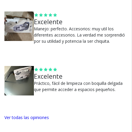
seguros?
Excelente
100% de calificaciones
Manejo: perfecto. Accesorios: muy util los
positivas en MercadoLibre.
diferentes accesorios. La verdad me sorprendió
por su utilidad y potencia la ser chiquita.
5 estrellas de 5 en Google.
5 estrellas de 5 en Facebook.
Más de 15.000 comentarios
positivos en todos nuestros
productos.
Excelente
Seguro de cobertura en tus
Práctico, fácil de limpieza con boquilla delgada
envíos.
que permite acceder a espacios pequeños.
Garantía oficial y directa con
nosotros.
Ver todas las opiniones