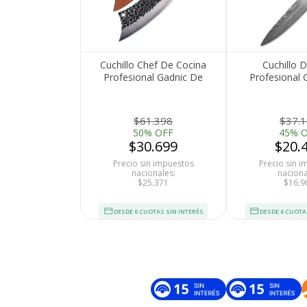
Cuchillo Chef De Cocina
Cuchillo 
Profesional Gadnic De
Profesional 
Acero Forjado A Mano
Acero Ino
$61.398
$37.
50% OFF
45% 
$30.699
$20.
Precio sin impuestos
Precio sin 
nacionales:
naciona
$25.371
$16.9
DESDE 6 CUOTAS SIN INTERÉS
DESDE 6 CUOTA