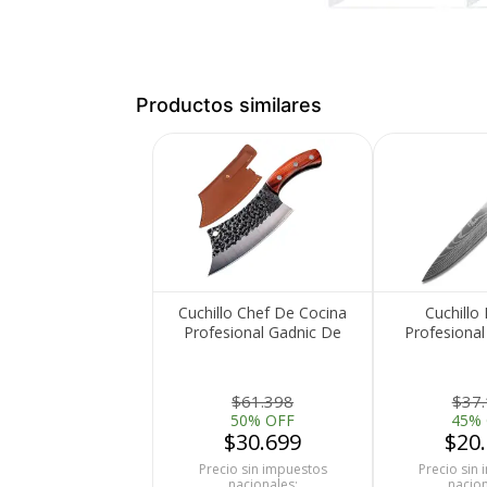
Productos similares
Medios de Pago
Cuchillo Chef De Cocina
Cuchillo
Profesional Gadnic De
Profesional
Acero Forjado A Mano
Acero In
$61.398
$37
50% OFF
45%
$30.699
$20
Precio sin impuestos
Precio sin
nacionales:
nacion