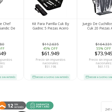
De Chef
Kit Para Parrilla Cuk By
Juego De Cuchillo
Gandic De
Gadnic 5 Piezas Acero
Cuk 20 Piezas 
xidable
inoxidable Con Estuche
Inoxidable Con A
180
$112.635
$164.331
OFF
45% OFF
55% OFF
449
$61.949
$73.94
impuestos
Precio sin impuestos
Precio sin impu
les:
nacionales:
nacionales:
00
$51.198
$61.115
S SIN INTERÉS
DESDE 6 CUOTAS SIN INTERÉS
DESDE 6 CUOTAS SIN
241 