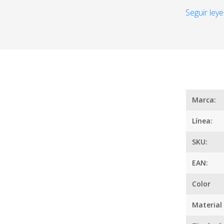
Calidad pr
Seguir leye
calidad par
hoja es 10
durante muc
¿
Marca:
Línea:
SKU:
EAN:
Color
Material