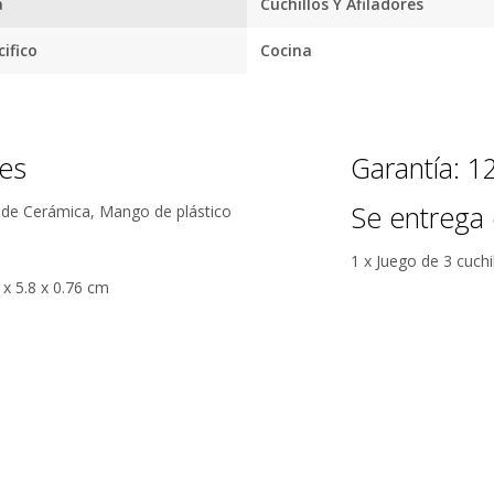
a
Cuchillos Y Afiladores
tus envíos.
Garantía
ifico
Cocina
oficial y
directa con
nosotros.
nes
Garantía: 
Se entrega 
la de Cerámica, Mango de plástico
1 x Juego de 3 cuchi
 x 5.8 x 0.76 cm