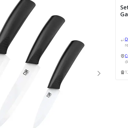
Se
Ga
D
re
C
d
1