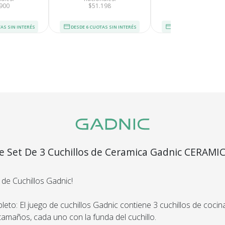
900
$51.198
$61.115
dinero.
AS SIN INTERÉS
DESDE 6 CUOTAS SIN INTERÉS
DESDE 6 CUOTAS SIN I
En Bidcom te aseguramo
producto que esperaba
el 100% de tu dinero!
e Set De 3 Cuchillos de Ceramica Gadnic CERAMI
segura
Envío
C
Asegurado
Dev
ina
más altos
 de Cuchillos Gadnic!
Todos nuestros envíos
Te damos
guridad.
cuentan con seguro total.
Si no es 
ños de
eto: El juego de cuchillos Gadnic contiene 3 cuchillos de cocin
devol
.
tamaños, cada uno con la funda del cuchillo.