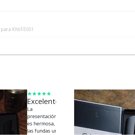
s
para KNIFE001
Excelente
La
presentación
es hermosa,
las fundas un