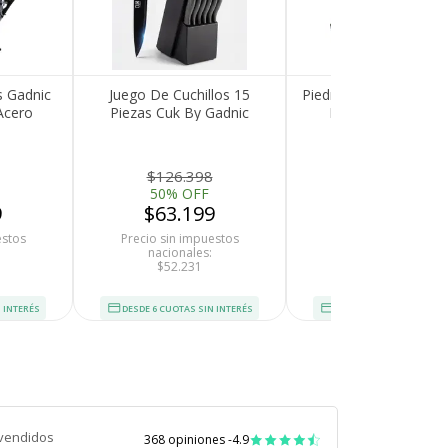
s Gadnic
Juego De Cuchillos 15
Piedra de Afilar de Co
Acero
Piezas Cuk By Gadnic
Blanco Gadnic Pa
filador
Mango Madera Acero
Cuchillos
Inoxidable Con Afilador Y
Tijera
$126.398
$51.165
50% OFF
40% OFF
9
$63.199
$30.699
estos
Precio sin impuestos
Precio sin impuesto
nacionales:
nacionales:
$52.231
$25.371
 INTERÉS
DESDE 6 CUOTAS SIN INTERÉS
DESDE 6 CUOTAS SIN INT
vendidos
368 opiniones -
4.9