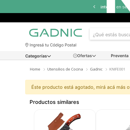
a
18 cuotas sin interés
en seleccionados
Ingresá tu Código Postal
Ofertas
Preventa
Categorías
Home
Utensilios de Cocina
Gadnic
KNIFE001
Éste producto está agotado, mirá acá más 
Productos similares