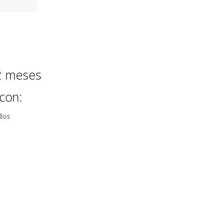
12 meses
con:
llos