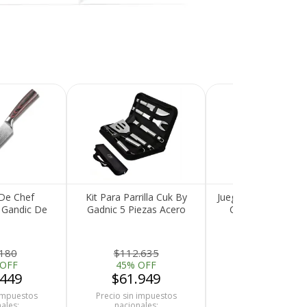
 De Chef
Kit Para Parrilla Cuk By
Juego De Cuchillos 
 Gandic De
Gadnic 5 Piezas Acero
Cuk 20 Piezas Ac
oxidable
inoxidable Con Estuche
Inoxidable Con Afi
Recibí el p
.180
$112.635
$164.331
 OFF
45% OFF
55% OFF
que espera
.449
$61.949
$73.949
devolvemo
 impuestos
Precio sin impuestos
Precio sin impues
ales:
nacionales:
nacionales: