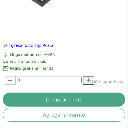
Ingresá tu Código Postal
Llega mañana
en AMBA
Envío a todo el país
Recibí el producto que esperabas o
Retiro gratis
en Tienda
te devolvemos tu dinero.
(10 disponibles)
En Bidcom te aseguramos recibir el producto
Comprar ahora
que esperabas o te devolvemos el 100% de tu
dinero!
Agregar al carrito