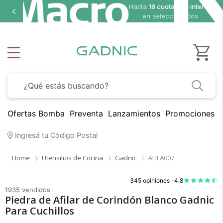
Hasta
18 cuotas sin interés
en seleccionados
Ofertas Bomba
Preventa
Lanzamientos
Promociones B
Ingresá tu Código Postal
Home
Utensilios de Cocina
Gadnic
AFILA007
345 opiniones -
4.8
1935 vendidos
Piedra de Afilar de Corindón Blanco Gadnic
Para Cuchillos