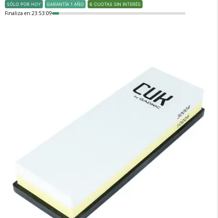
SÓLO POR HOY
GARANTÍA 1 AÑO
6 CUOTAS SIN INTERÉS
Finaliza en:
23:53:09
×
Medios de Pago