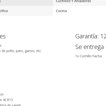
Garantía
a
Cuchillos Y Afiladores
oficial y
ifico
Cocina
directa con
nosotros.
nes
Garantía: 
Se entrega 
s
 de pollo, pato, ganso, etc.
1x Cuchillo hacha
 cm
ero 4CR13
era de sapeli