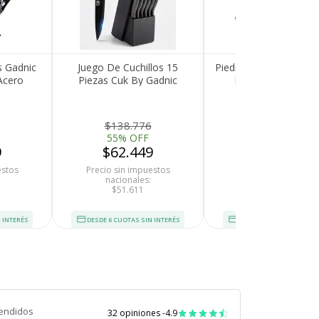
s Gadnic
Juego De Cuchillos 15
Piedra de Afilar de Co
Acero
Piezas Cuk By Gadnic
Blanco Gadnic Pa
filador
Mango Madera Acero
Cuchillos
Inoxidable Con Afilador Y
Tijera
$138.776
$51.165
55% OFF
40% OFF
9
$62.449
$30.699
estos
Precio sin impuestos
Precio sin impuesto
nacionales:
nacionales:
$51.611
$25.371
 INTERÉS
DESDE 6 CUOTAS SIN INTERÉS
DESDE 6 CUOTAS SIN INT
endidos
32 opiniones -
4.9