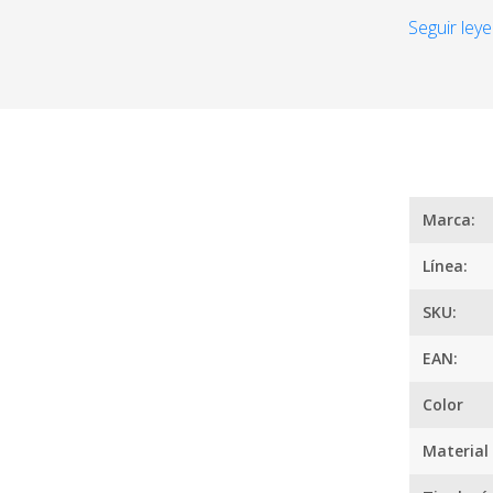
no solo aña
Seguir leye
seguridad 
La resisten
una higien
perfecto en
¿
Con nuestr
desafío cul
Marca:
Línea:
SKU:
EAN:
Color
Material