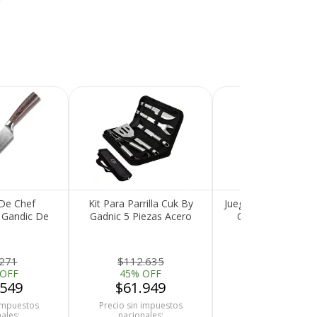
 De Chef
Kit Para Parrilla Cuk By
Juego De Cuchillos 
 Gandic De
Gadnic 5 Piezas Acero
Cuk 20 Piezas Ac
oxidable
inoxidable Con Estuche
Inoxidable Con Afi
Recibí el p
que espera
.271
$112.635
$150.442
 OFF
45% OFF
55% OFF
devolvemo
.549
$61.949
$67.699
dinero.
 impuestos
Precio sin impuestos
Precio sin impues
ales:
nacionales:
nacionales: