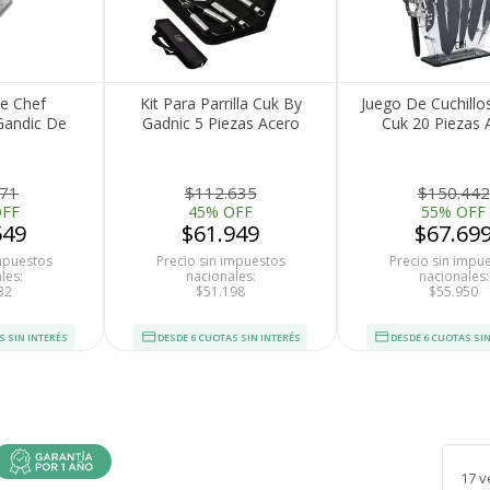
De Chef
Kit Para Parrilla Cuk By
Juego De Cuchillo
Gandic De
Gadnic 5 Piezas Acero
Cuk 20 Piezas 
xidable
inoxidable Con Estuche
Inoxidable Con A
271
$112.635
$150.442
OFF
45% OFF
55% OFF
549
$61.949
$67.69
impuestos
Precio sin impuestos
Precio sin impu
les:
nacionales:
nacionales:
32
$51.198
$55.950
S SIN INTERÉS
DESDE 6 CUOTAS SIN INTERÉS
DESDE 6 CUOTAS SIN
17 v