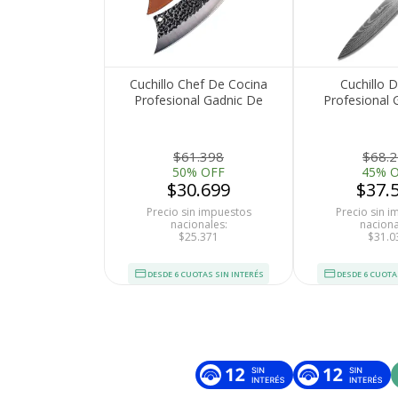
Cuchillo Chef De Cocina
Cuchillo 
Profesional Gadnic De
Profesional 
Acero Forjado A Mano
Acero Ino
$61.398
$68.
50% OFF
45% 
$30.699
$37.
Precio sin impuestos
Precio sin 
nacionales:
naciona
$25.371
$31.0
DESDE 6 CUOTAS SIN INTERÉS
DESDE 6 CUOTA