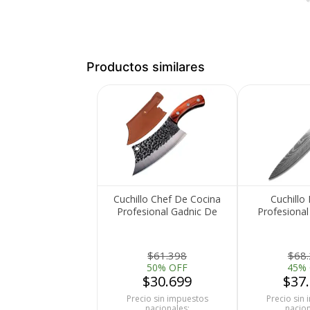
Productos similares
Medios de Pago
Cuchillo Chef De Cocina
Cuchillo
Profesional Gadnic De
Profesional
Acero Forjado A Mano
Acero In
$61.398
$68
50% OFF
45%
$30.699
$37
Precio sin impuestos
Precio sin
nacionales:
nacion