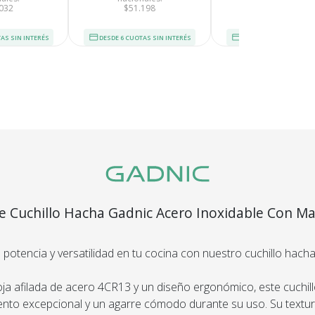
032
$51.198
$55.950
En Bidcom te aseguramo
producto que esperaba
AS SIN INTERÉS
DESDE 6 CUOTAS SIN INTERÉS
DESDE 6 CUOTAS SIN I
el 100% de tu dinero!
segura
Envío
C
Asegurado
Dev
e Cuchillo Hacha Gadnic Acero Inoxidable Con M
más altos
Todos nuestros envíos
Te damos
guridad.
cuentan con seguro total.
Si no es 
ños de
 potencia y versatilidad en tu cocina con nuestro cuchillo hacha
devol
.
ja afilada de acero 4CR13 y un diseño ergonómico, este cuchil
ento excepcional y un agarre cómodo durante su uso. Su textur