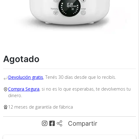
Agotado
Recibí el producto que esperabas o
te devolvemos tu dinero.
Devolución gratis
, Tenés 30 días desde que lo recibís.
Compra Segura
, si no es lo que esperabas, te devolvemos tu
En Bidcom te aseguramos recibir el producto
dinero.
que esperabas o te devolvemos el 100% de tu
dinero!
12 meses de garantía de fábrica
Compartir