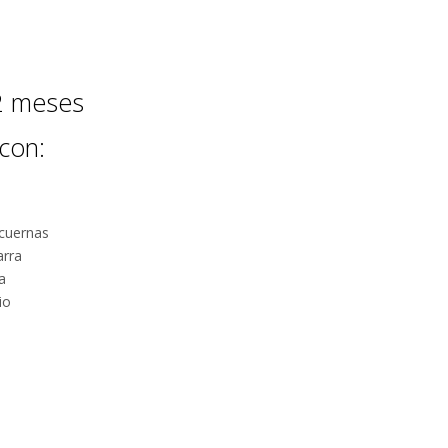
12 meses
con:
cuernas
arra
a
io