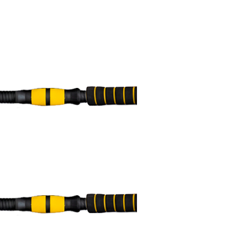
Excelente
Muy buen
producto,
compre dos
veces.