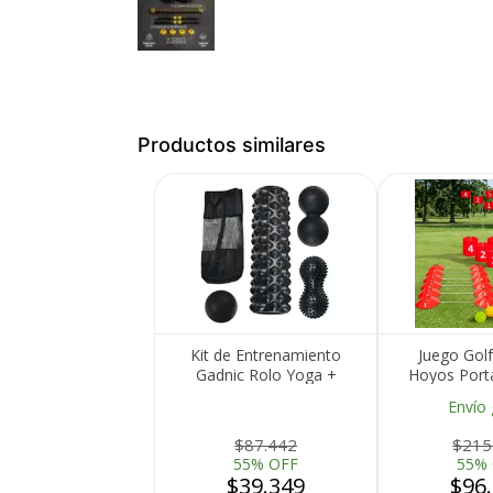
Productos similares
Kit de Entrenamiento
Juego Golf
Gadnic Rolo Yoga +
Hoyos Portat
Doble Bola + Bola Pie +
Banderas Pal
Envío 
Doble Bola Con Picos
Comp
Medios de Pago
$87.442
$215
55% OFF
55%
$39.349
$96