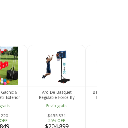
 Gadnic 6
Aro De Basquet
Barras Paralelas 
il Exterior
Regulable Force By
By Gadnic Caliste
os Bolas Set
Gadnic Portatil 2m Base
Ajustables 120
gratis
Envío gratis
Envío gratis
leto
Rellenable Tablero PE
Entrenamient
Estructura Acero Aro
.220
$455.331
$480.553
40cm
 OFF
55% OFF
55% OFF
.849
$204.899
$216.249