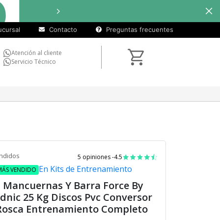
terés
en seleccionados
cursal
Contacto
Preguntas frecuentes
Atención al cliente
Servicio Técnico
ndidos
5 opiniones -
4.5
En Kits de Entrenamiento
MÁS VENDIDO
t Mancuernas Y Barra Force By
dnic 25 Kg Discos Pvc Conversor
Rosca Entrenamiento Completo