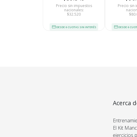
Precio sin impuestos
Precio sin
nacionales:
nacion
$32.520
$80.
DESDE 6 CUOTAS SIN INTERÉS
DESDE 6 CUOT
Acerca d
Pvc Con
Entrenamie
El Kit Man
Tu compra 
ejercicios