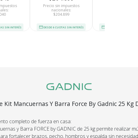
 impuestos
Precio sin impuestos
Precio sin impues
Recibí el p
ales:
nacionales:
nacionales:
040
$204.899
$178.718
que espera
AS SIN INTERÉS
DESDE 6 CUOTAS SIN INTERÉS
DESDE 6 CUOTAS SIN I
devolvemo
dinero.
En Bidcom te aseguramo
producto que esperaba
el 100% de tu dinero!
e Kit Mancuernas Y Barra Force By Gadnic 25 Kg 
versor A Rosca Entrenamiento Completo
nto completo de fuerza en casa:
cuernas y Barra FORCE by GADNIC de 25 kg permite realizar múl
segura
Envío
C
Asegurado
Dev
 para fortalecer brazos, pecho, hombros y espalda sin necesida