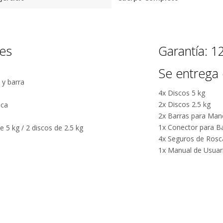
5 estrellas de
nuestros
5 en Google.
productos.
5 estrellas de
Seguro de
5 en
nes
Garantía: 
cobertura en
Facebook.
tus envíos.
Se entrega 
Garantía
 y barra
oficial y
4x Discos 5 kg
directa con
2x Discos 2.5 kg
sca
nosotros.
2x Barras para Man
1x Conector para B
 5 kg / 2 discos de 2.5 kg
4x Seguros de Rosc
1x Manual de Usuar